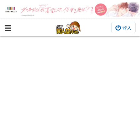
登入
BOOKY書集倉庫
同人作品
同人誌
同人周邊
同人數位作品
活動&消息
同人誌活動
最新消息
同人相關店家
宣傳&交流