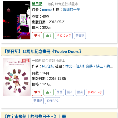
夢日記
一般向
綜合遊戲
插畫本
作者：
mume
社團：
眼球缺一半
頁數：40頁
出版日期：2018-05-21
價格：300元
4
3
ゆめにっき
夢日記
【夢日記】12周年紀念畫冊《Twelve Doors》
一般向
綜合遊戲
插畫本
作者：
NG任妹
社團：
林北一個人打麻將，缺三，約嗎？
頁數：16頁
出版日期：2016-11-05
價格：120元
3
2
萌萌
擬人
獵奇
ゆめにっき
夢日記
恐怖RPG
《在宇宙飛船上的那些日子。》上冊