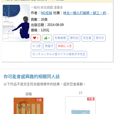
一般向
綜合遊戲
漫畫本
作者：
NG任妹
社團：
林北一個人打麻將，缺三，約嗎？
頁數：26頁
出版日期：2014-08-09
價格：120元
1
4
形象崩壞
夢日記
先生窗
窓付き
セコ窓
附窗子
ゆめにっき
センチメンタル小室マイケル坂本ダダ先生
你可能會感興趣的相關同人誌
以下作品不是完全符合搜尋條件的結果，或許您會喜歡。
77
深殤