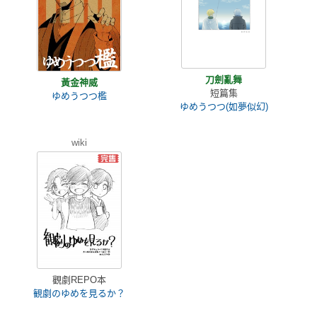
刀劍亂舞
黃金神威
短篇集
ゆめうつつ檻
ゆめうつつ(如夢似幻)
wiki
觀劇REPO本
観劇のゆめを見るか？