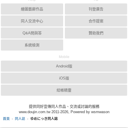
繪圖藝廊作品
刊登廣告
同人交流中心
合作提案
Q&A問與答
贊助我們
系統檢測
Mobile
Android版
iOS版
結帳精靈
提供同好宣傳同人作品、交流或討論的服務
www.doujin.com.tw 2011-2026, Powered by wsmwason
首頁
同人誌
ゆめにっき同人誌