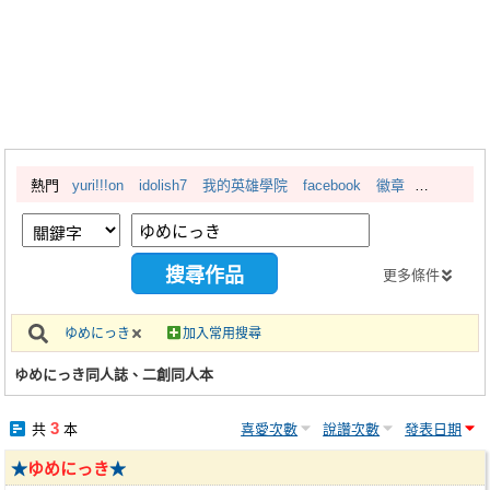
同人社團
工作委託
同人宣傳看板
繪圖藝廊
熱門
yuri!!!on
idolish7
我的英雄學院
facebook
徽章
交流中心
攤位轉讓區
會員功能選單
更多條件
會員中心
ゆめにっき
加入常用搜尋
註冊會員
ゆめにっき同人誌、二創同人本
登入
3
共
本
喜愛次數
說讚次數
發表日期
★
ゆめにっき
★