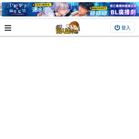
登入
BOOKY書集倉庫
同人作品
同人誌
同人周邊
同人數位作品
活動&消息
同人誌活動
最新消息
同人相關店家
宣傳&交流