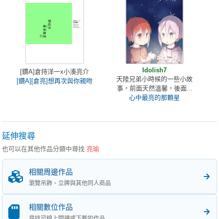
Idolish7
[鑽A]倉持洋一x小湊亮介
天陸兄弟小時候的一些小故
[鑽A][倉亮]想再次與你親吻
事，前面天然溫馨，後面...
心中最亮的那顆星
延伸搜尋
也可以在其他作品分類中尋找
亮瑜
相關周邊作品
瀏覽吊飾、立牌與其他同人商品
相關數位作品
尋找可線上閱讀或下載的作品