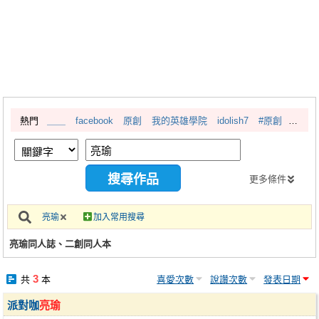
同人社團
工作委託
同人宣傳看板
繪圖藝廊
熱門
＿＿
facebook
原創
我的英雄學院
idolish7
#原創
交流中心
攤位轉讓區
會員功能選單
更多條件
會員中心
亮瑜
加入常用搜尋
註冊會員
亮瑜同人誌、二創同人本
登入
3
共
本
喜愛次數
說讚次數
發表日期
派對咖
亮瑜