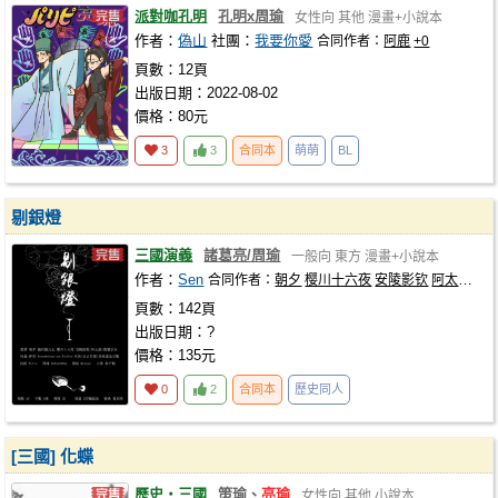
派對咖孔明
孔明x周瑜
女性向
其他
漫畫+小說本
作者：
偽山
社團：
我要你愛
合同作者：
阿鹿
+0
頁數：12頁
出版日期：2022-08-02
價格：80元
3
3
合同本
萌萌
BL
剔銀燈
三國演義
諸葛亮/周瑜
一般向
東方
漫畫+小說本
作者：
Sen
合同作者：
朝夕
樱川十六夜
安陵影钦
阿太菌
松
頁數：142頁
出版日期：?
價格：135元
0
2
合同本
歷史同人
[三國] 化蝶
歷史‧三國
策瑜、
亮瑜
女性向
其他
小說本