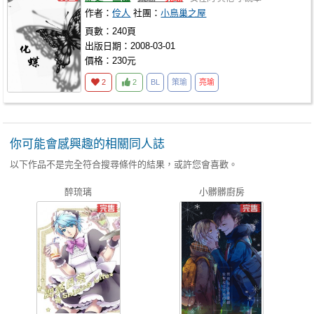
作者：
伶人
社團：
小鳥巢之屋
頁數：240頁
出版日期：2008-03-01
價格：230元
2
2
BL
策瑜
亮瑜
你可能會感興趣的相關同人誌
以下作品不是完全符合搜尋條件的結果，或許您會喜歡。
醉琉璃
小髒髒廚房