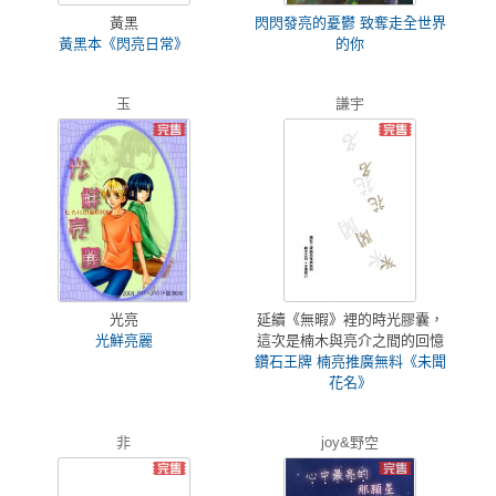
黃黑
閃閃發亮的憂鬱 致奪走全世界
黃黑本《閃亮日常》
的你
玉
謙宇
光亮
延續《無暇》裡的時光膠囊，
光鮮亮麗
這次是楠木與亮介之間的回憶
鑽石王牌 楠亮推廣無料《未聞
花名》
非
joy&野空