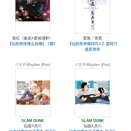
紫紅（姜承X夏侯瑾軒）
雲紫／青霄
【仙劍奇俠傳五前傳】《貘》
【仙劍奇俠傳四同人】當時只
道是尋常
P-Rhythm (Prin)
P-Rhythm (Prin)
代理
代理
SLAM DUNK
SLAM DUNK
仙道X流川
仙道X流川