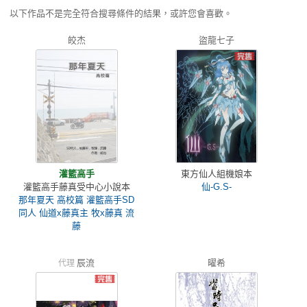
以下作品不是完全符合搜尋條件的結果，或許您會喜歡。
皎杰
盜龍七子
灌籃高手
東方仙人組機娘本
灌籃高手藤真受中心小說本
仙-G.S-
那年夏天 高校篇 灌籃高手SD
同人 仙道x藤真主 牧x藤真 流
藤
辰流
曜希
代理