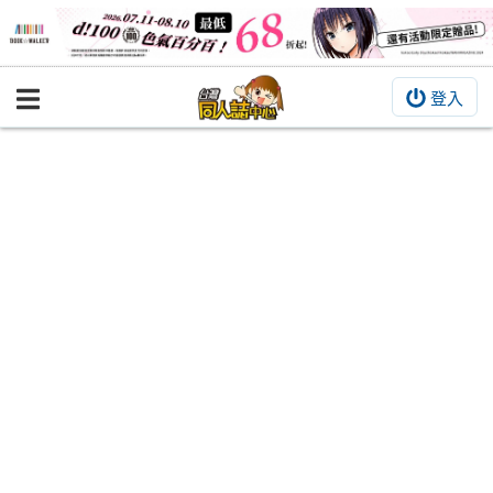
登入
BOOKY書集倉庫
同人作品
同人誌
同人周邊
同人數位作品
活動&消息
同人誌活動
最新消息
同人相關店家
宣傳&交流