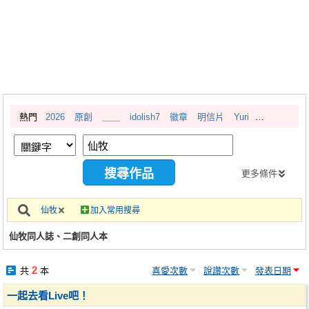
同人社團
工作委託
同人宣傳看板
繪圖藝廊
熱門
2026
原創
＿＿
idolish7
徽章
明信片
Yuri
交流中心
攤位轉讓區
會員功能選單
更多條件
會員中心
仙牧
加入常用搜尋
註冊會員
仙牧同人誌、二創同人本
登入
2
共
本
喜愛次數
說讚次數
發表日期
一起去看Live吧！