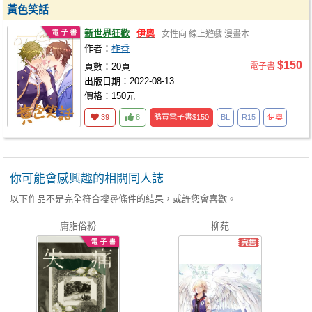
黃色笑話
新世界狂歡
伊奧
女性向
線上遊戲
漫畫本
作者：
柞香
$150
頁數：20頁
電子書
出版日期：2022-08-13
價格：150元
39
8
購買電子書
$150
BL
R15
伊奧
你可能會感興趣的相關同人誌
以下作品不是完全符合搜尋條件的結果，或許您會喜歡。
庸脂俗粉
柳苑