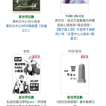
YURI ON ICE
新世界狂歡
原作向，我流尤里動畫內參賽
奧利文中心向小說本
成長心情揣測+過去捏造。
奧利文中心WEB再錄集《失痛
【電子版上架】不是伊卡洛斯
之仁》
的少年（尤里中心小說本+微
奧尤）
朝倉
阿燐/慕海
新世界狂歡
新世界狂歡
私設的魔法學院paro，伊得遇
《他的完美鄰居》番外歡樂日