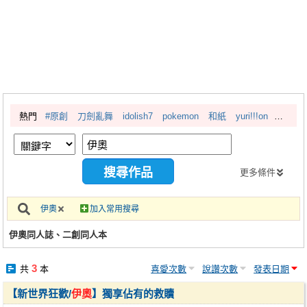
同人社團
工作委託
同人宣傳看板
繪圖藝廊
熱門
#原創
刀劍亂舞
idolish7
pokemon
和紙
yuri!!!on
交流中心
攤位轉讓區
會員功能選單
更多條件
會員中心
伊奧
加入常用搜尋
註冊會員
伊奧同人誌、二創同人本
登入
3
共
本
喜愛次數
說讚次數
發表日期
【新世界狂歡/
伊奧
】獨享佔有的救贖