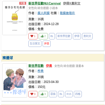
新世界狂歡NU:Carnival
伊得X奧利文
女性向
綜合遊戲
小說本
作者：
腐人阿腐
社團：
我腐故我在
頁數：16頁
出版日期：2024-12-28
價格：免費
1
2
BL
新世界狂歡
伊得
奧利文
生日賀文
伊奧
擦邊球
新世界狂歡
伊奧
女性向
綜合遊戲
漫畫本
作者：
柞香
頁數：20頁
出版日期：2023-04-30
價格：150元
3
3
惡搞
BL
R15
四格