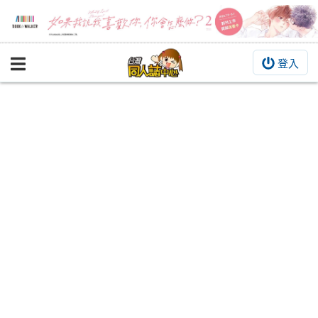
登入
BOOKY書集倉庫
同人作品
同人誌
同人周邊
同人數位作品
活動&消息
同人誌活動
最新消息
同人相關店家
宣傳&交流