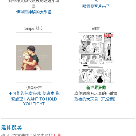
到神秘大學長玖夜的邂逅小漫
常
畫
那個奧客戶來了
伊得與神秘的大學長
Snipe.鵺空
朝倉
伊森班吉
新世界狂歡
不可能的任務系列: 伊班本 抱
玖伊跟魔方玩具的小故事
緊處理 I WANT TO HOLD
玖夜的大玩具（已公開）
YOU TIGHT
延伸搜尋
也可以在其他作品分類中尋找
伊奧