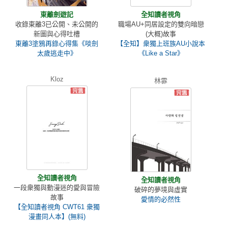
東離劍遊記
全知讀者視角
收錄東離3已公開、未公開的
職場AU+同居設定的雙向暗戀
新圖與心得吐槽
(大概)故事
東離3塗鴉再錄心得集《啖劍
【全知】衆獨上班族AU小說本
太歲逃走中》
《Like a Star》
Kloz
林霏
全知讀者視角
全知讀者視角
一段衆獨與動漫迷的愛與冒險
破碎的夢境與虛實
故事
愛情的必然性
【全知讀者視角 CWT61 衆獨
漫畫同人本】(無料)