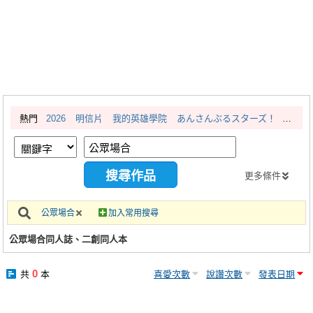
同人社團
工作委託
同人宣傳看板
繪圖藝廊
熱門
2026
明信片
我的英雄學院
あんさんぶるスターズ！
交流中心
攤位轉讓區
會員功能選單
更多條件
會員中心
公眾場合
加入常用搜尋
註冊會員
公眾場合同人誌、二創同人本
登入
0
共
本
喜愛次數
說讚次數
發表日期