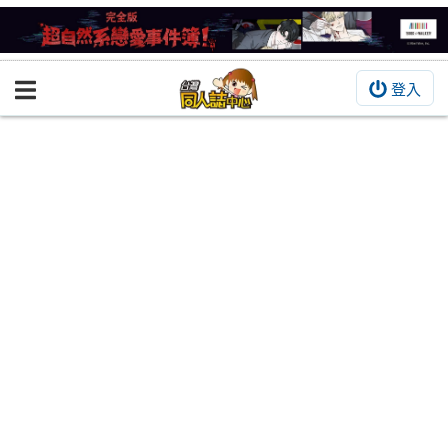
登入
BOOKY書集倉庫
同人作品
同人誌
同人周邊
同人數位作品
活動&消息
同人誌活動
最新消息
同人相關店家
宣傳&交流