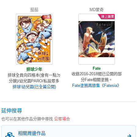
茄茄
MD蒙奇
Fate
排球少年
收錄2016-2018間已公開的部
排球全員向四格本(會有一點ㄉ
分Fate相關塗鴉。
分鏡)/幼兒園PARO/私設眾多
Fate塗鴉再錄集《Fatesia》
排球!幼兒園(已全篇公開)
延伸搜尋
也可以在其他作品分類中尋找
公眾場合
相關周邊作品