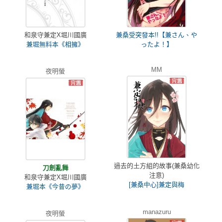
和泉守兼定X堀川國廣
兼桑受突發本!!【兼さん、や
兼堀無料本《相擁》
ったよ！】
MM
夜明螢
過去的土方組的故事(兼桑幼化
刀劍亂舞
注意)
和泉守兼定X堀川國廣
[兼桑中心]兼定與梅
兼堀本《今昔の夢》
manazuru
夜明螢