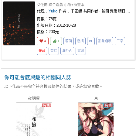
女性向
綜合遊戲
小說+插畫本
代理：
Yuko
作者：
千國組
共同作者：
輪回
覺醒
晴日
yuko
頁數：78頁
出版日期：2012-10-28
價格：200元
4
1
萌萌
惡搞
BL
形象崩壞
三幸
兼政
蒼紅
瀨戶內
家政
你可能會感興趣的相關同人誌
以下作品不是完全符合搜尋條件的結果，或許您會喜歡。
夜明螢
京