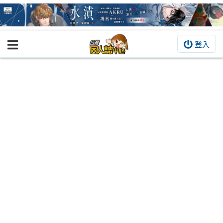
登入
BOOKY書集倉庫
同人作品
同人誌
同人周邊
同人數位作品
活動&消息
同人誌活動
最新消息
同人相關店家
宣傳&交流