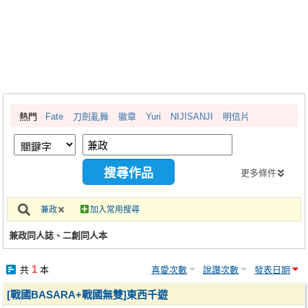
同人社團
工作委託
同人宣傳看板
繪圖藝廊
熱門
Fate
刀劍亂舞
徽章
Yuri
NIJISANJI
明信片
交流中心
攤位轉讓區
會員功能選單
更多條件
會員中心
兼政
加入常用搜尋
註冊會員
兼政同人誌、二創同人本
登入
1
共
本
喜愛次數
說讚次數
發表日期
[戰國BASARA+戰國無雙]東西千遊