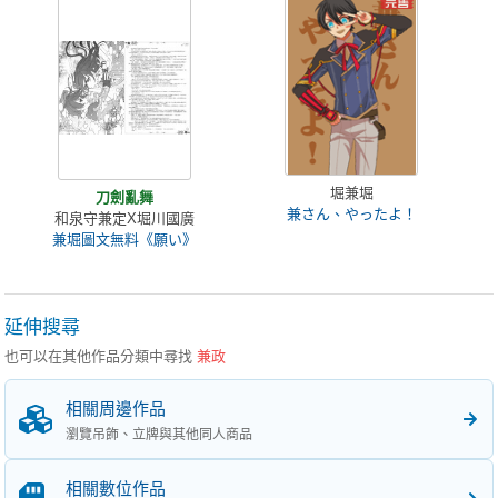
堀兼堀
刀劍亂舞
兼さん、やったよ！
和泉守兼定X堀川國廣
兼堀圖文無料《願い》
延伸搜尋
也可以在其他作品分類中尋找
兼政
相關周邊作品
瀏覽吊飾、立牌與其他同人商品
相關數位作品