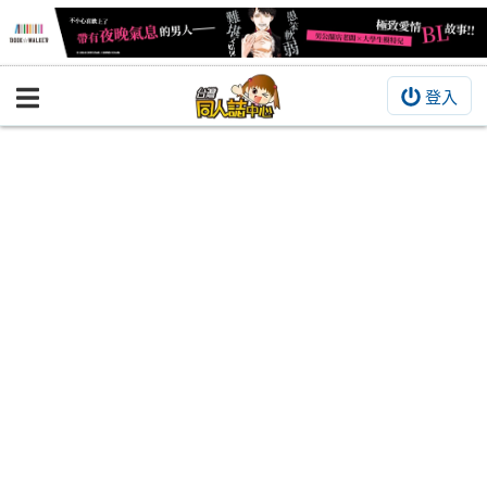
登入
BOOKY書集倉庫
同人作品
同人誌
同人周邊
同人數位作品
活動&消息
同人誌活動
最新消息
同人相關店家
宣傳&交流