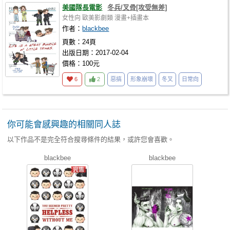
美國隊長電影
冬兵/叉骨[攻受無差]
女性向
歐美影劇類
漫畫+插畫本
作者：
blackbee
頁數：24頁
出版日期：2017-02-04
價格：100元
6
2
惡搞
形象崩壞
冬叉
日常向
你可能會感興趣的相關同人誌
以下作品不是完全符合搜尋條件的結果，或許您會喜歡。
blackbee
blackbee