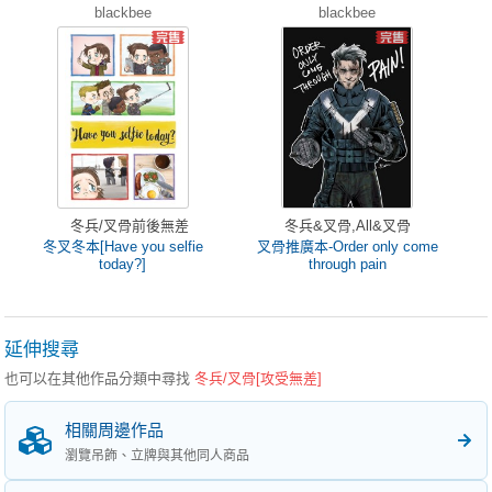
blackbee
blackbee
冬兵/叉骨前後無差
冬兵&叉骨,All&叉骨
冬叉冬本[Have you selfie
叉骨推廣本-Order only come
today?]
through pain
延伸搜尋
也可以在其他作品分類中尋找
冬兵/叉骨[攻受無差]
相關周邊作品
瀏覽吊飾、立牌與其他同人商品