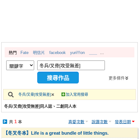
同人社團
工作委託
同人宣傳看板
繪圖藝廊
熱門
Fate
明信片
facebook
yuri!!!on
＿＿
交流中心
攤位轉讓區
會員功能選單
更多條件
會員中心
冬兵/叉骨[攻受無差]
加入常用搜尋
註冊會員
冬兵/叉骨[攻受無差]同人誌、二創同人本
登入
1
共
本
喜愛次數
說讚次數
發表日期
【冬叉冬本】Life is a great bundle of little things.