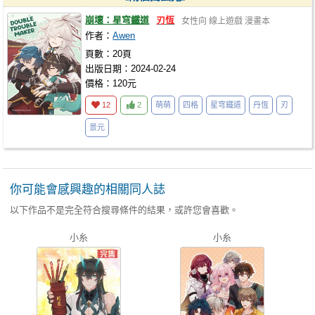
崩壞：星穹鐵道
刃恆
女性向
線上遊戲
漫畫本
作者：
Awen
頁數：20頁
出版日期：2024-02-24
價格：120元
12
2
萌萌
四格
星穹鐵道
丹恆
刃
景元
你可能會感興趣的相關同人誌
以下作品不是完全符合搜尋條件的結果，或許您會喜歡。
小糸
小糸