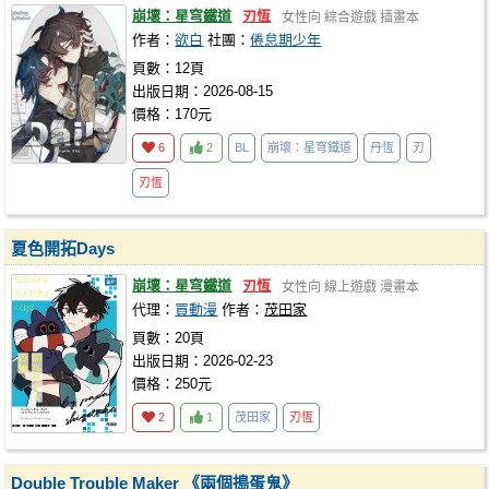
崩壞：星穹鐵道
刃恆
女性向
綜合遊戲
插畫本
作者：
欲白
社團：
倦怠期少年
頁數：12頁
出版日期：2026-08-15
價格：170元
6
2
BL
崩壞：星穹鐵道
丹恆
刃
刃恆
夏色開拓Days
崩壞：星穹鐵道
刃恆
女性向
線上遊戲
漫畫本
代理：
買動漫
作者：
茂田家
頁數：20頁
出版日期：2026-02-23
價格：250元
2
1
茂田家
刃恆
Double Trouble Maker 《兩個搗蛋鬼》