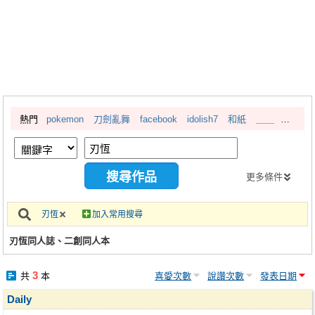
同人社團
工作委託
同人宣傳看板
繪圖藝廊
熱門
pokemon
刀劍亂舞
facebook
idolish7
和紙
＿＿
交流中心
攤位轉讓區
會員功能選單
更多條件
會員中心
刃恆
加入常用搜尋
註冊會員
刃恆同人誌、二創同人本
登入
3
共
本
喜愛次數
說讚次數
發表日期
Daily