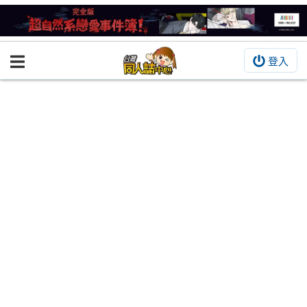
登入
BOOKY書集倉庫
同人作品
同人誌
同人周邊
同人數位作品
活動&消息
同人誌活動
最新消息
同人相關店家
宣傳&交流