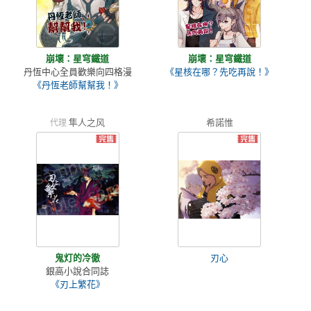
崩壞：星穹鐵道
崩壞：星穹鐵道
丹恆中心全員歡樂向四格漫
《星核在哪？先吃再說！》
《丹恆老師幫幫我！》
隼人之风
希諾惟
代理
鬼灯的冷徹
刃心
銀高小說合同誌
《刃上繁花》