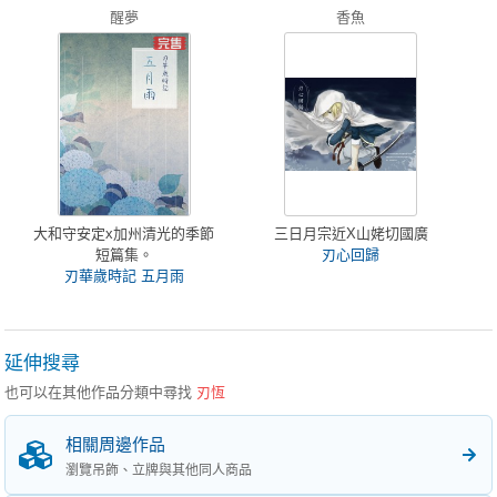
醒夢
香魚
大和守安定x加州清光的季節
三日月宗近X山姥切國廣
短篇集。
刃心回歸
刃華歲時記 五月雨
延伸搜尋
也可以在其他作品分類中尋找
刃恆
相關周邊作品
瀏覽吊飾、立牌與其他同人商品