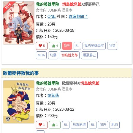
我的英雄學院
切島銳兒郎
X爆豪勝己
女性向
JUMP系
漫畫本
作者：
ONE
社團：
玫瑰都開了
頁數：23頁
出版日期：2026-08-15
價格：150元
5
4
新刊
BL
我的英雄學院
我英
MHA
切爆
切島銳兒郎
爆豪勝己
歐爾麥特教我的事
我的英雄學院
歐爾麥特X
切島銳兒郎
女性向
JUMP系
漫畫本
作者：
迅猛熊
頁數：28頁
出版日期：2023-08-12
價格：200元
1
1
BL
形象崩壞
BL
同志
肌肉