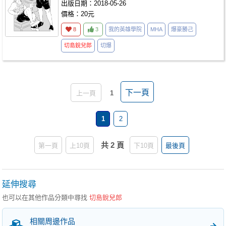
出版日期：2018-05-26
價格：20元
8
3
我的英雄學院
MHA
爆豪勝己
切島銳兒郎
切爆
下一頁
上一頁
1
1
2
共 2 頁
第一頁
上10頁
下10頁
最後頁
延伸搜尋
也可以在其他作品分類中尋找
切島銳兒郎
相關周邊作品