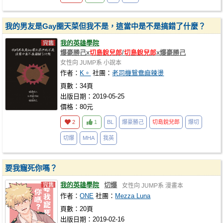
我的男友是Gay圈天菜但我不是，這當中是不是搞錯了什麼？
我的英雄學院
爆豪勝己x
切島銳兒郎
/
切島銳兒郎
x爆豪勝己
女性向
JUMP系
小說本
作者：
K。
社團：
老司機鴛鴦麻辣燙
頁數：34頁
出版日期：2019-05-25
價格：80元
2
1
BL
爆豪勝己
切島銳兒郎
爆切
切爆
MHA
我英
要我寵死你嗎？
我的英雄學院
切爆
女性向
JUMP系
漫畫本
作者：
ONE
社團：
Mezza Luna
頁數：20頁
出版日期：2019-02-16