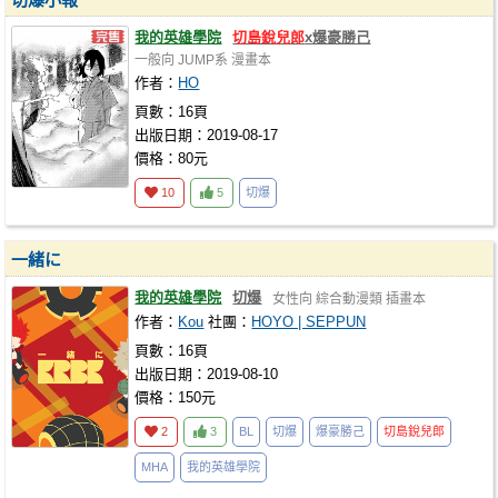
我的英雄學院
切島銳兒郎
x爆豪勝己
一般向
JUMP系
漫畫本
作者：
HO
頁數：16頁
出版日期：2019-08-17
價格：80元
10
5
切爆
一緒に
我的英雄學院
切爆
女性向
綜合動漫類
插畫本
作者：
Kou
社團：
HOYO | SEPPUN
頁數：16頁
出版日期：2019-08-10
價格：150元
2
3
BL
切爆
爆豪勝己
切島銳兒郎
MHA
我的英雄學院