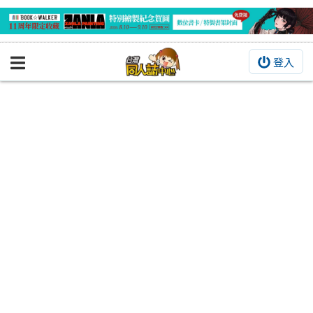
登入
BOOKY書集倉庫
同人作品
同人誌
同人周邊
同人數位作品
活動&消息
同人誌活動
最新消息
同人相關店家
宣傳&交流