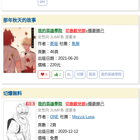
gay
那年秋天的故事
我的英雄學院
切島銳兒郎
x爆豪勝己
女性向
JUMP系
漫畫本
作者：
蒼坂
社團：
魚屋
頁數：46頁
出版日期：2021-06-20
價格：220元
5
2
BL
切爆
我英
我的英雄學院
切爆無料
我的英雄學院
切島銳兒郎
x爆豪勝己
女性向
JUMP系
漫畫本
作者：
ONE
社團：
Mezza Luna
頁數：2頁
出版日期：2020-12-12
價格：免費