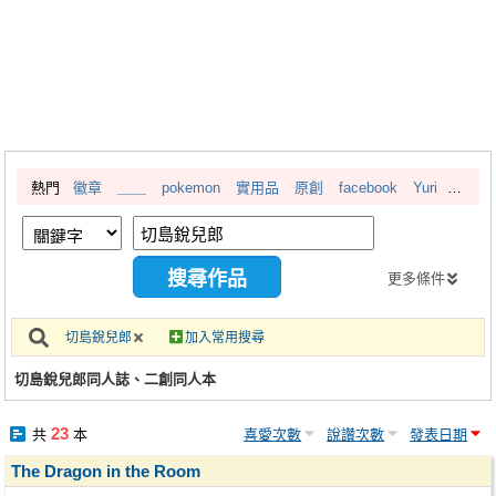
同人社團
工作委託
同人宣傳看板
繪圖藝廊
熱門
徽章
＿＿
pokemon
實用品
原創
facebook
Yuri
交流中心
攤位轉讓區
會員功能選單
更多條件
會員中心
切島銳兒郎
加入常用搜尋
註冊會員
切島銳兒郎同人誌、二創同人本
登入
23
共
本
喜愛次數
說讚次數
發表日期
The Dragon in the Room