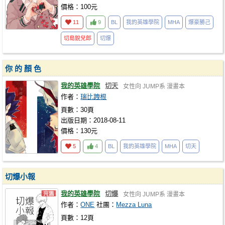
價格：100元
11
9
BL
我的英雄學院
MHA
爆豪勝己
切島銳兒郎
切爆
你 的 顏 色
我的英雄學院
切天
女性向
JUMP系
漫畫本
作者：
瑞比跩根
頁數：30頁
出版日期：2018-08-11
價格：130元
5
4
BL
我的英雄學院
MHA
切天
切爆小報
我的英雄學院
切爆
女性向
JUMP系
漫畫本
作者：
ONE
社團：
Mezza Luna
頁數：12頁