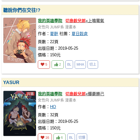
聽說你們在交往!?
我的英雄學院
切島銳兒郎
x上鳴電氣
女性向
JUMP系
漫畫本
作者：
夏麩
社團：
夏日穀倉
頁數：22頁
出版日期：2019-05-25
價格：150元
5
2
BL
MHA
切上
YASUR
我的英雄學院
切島銳兒郎
x爆豪勝己
女性向
JUMP系
漫畫本
作者：
HO
頁數：32頁
出版日期：2019-05-25
價格：150元
16
6
BL
切爆