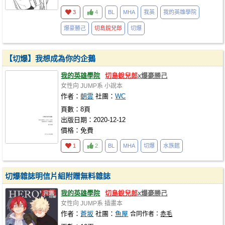
3
4
BL
MHA
我英
我的英雄學院
爆豪勝己
切島銳兒郎
切爆
【切爆】我想成為你的企鵝
我的英雄學院
切島銳兒郎
x爆豪勝己
女性向
JUMP系
小說本
作者：
朝雲
社團：
WC
頁數：8頁
出版日期：2020-12-12
價格：免費
1
2
BL
MHA
切爆
水族館
切爆雜誌明信片組附贈無料雜誌
我的英雄學院
切島銳兒郎
x爆豪勝己
女性向
JUMP系
插畫本
作者：
蒼坂
社團：
魚屋
合同作者：
赤毛