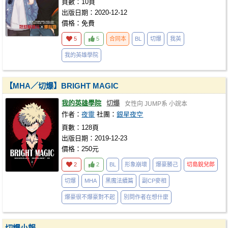
頁數：10頁
出版日期：2020-12-12
價格：免費
5
5
合同本
BL
切爆
我英
我的英雄學院
【MHA／切爆】BRIGHT MAGIC
我的英雄學院
切爆
女性向
JUMP系
小說本
作者：
夜靈
社團：
銀星夜空
頁數：128頁
出版日期：2019-12-23
價格：250元
2
2
BL
形象崩壞
爆豪勝己
切島銳兒郎
切爆
MHA
黑魔法續篇
副CP麥相
爆豪很不爆豪對不起
別問作者在想什麼
切爆小報