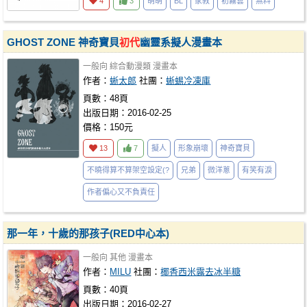
4
3
萌萌
BL
家教
初霧雲
無料
GHOST ZONE 神奇寶貝
初代
幽靈系擬人漫畫本
一般向
綜合動漫類
漫畫本
作者：
蜥太郎
社團：
蜥蜴冷凍庫
頁數：48頁
出版日期：2016-02-25
價格：150元
13
7
擬人
形象崩壞
神奇寶貝
不曉得算不算架空設定(?
兄弟
微洋蔥
有笑有淚
作者偏心又不負責任
那一年，十歲的那孩子(RED中心本)
一般向
其他
漫畫本
作者：
MILU
社團：
椰香西米露去冰半糖
頁數：40頁
出版日期：2016-02-27