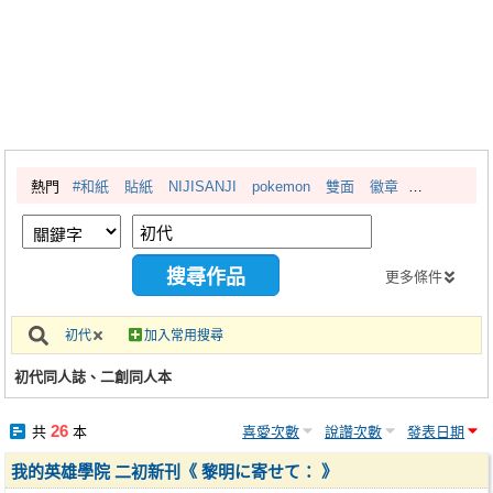
同人社團
工作委託
同人宣傳看板
繪圖藝廊
熱門
#和紙
貼紙
NIJISANJI
pokemon
雙面
徽章
交流中心
攤位轉讓區
會員功能選單
更多條件
會員中心
初代
加入常用搜尋
註冊會員
初代同人誌、二創同人本
登入
26
共
本
喜愛次數
說讚次數
發表日期
我的英雄學院 二初新刊《 黎明に寄せて： 》