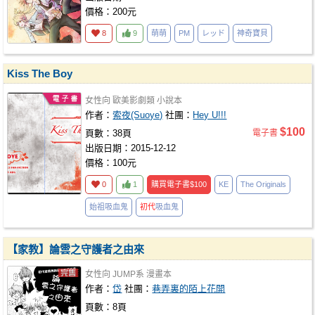
價格：200元
8
9
萌萌
PM
レッド
神奇寶貝
Kiss The Boy
女性向
歐美影劇類
小說本
作者：
索夜(Suoye)
社團：
Hey U!!!
$100
頁數：38頁
電子書
出版日期：2015-12-12
價格：100元
0
1
購買電子書
$100
KE
The Originals
始祖吸血鬼
初代
吸血鬼
【家教】論雲之守護者之由來
女性向
JUMP系
漫畫本
作者：
岱
社團：
巷弄裏的陌上花開
頁數：8頁