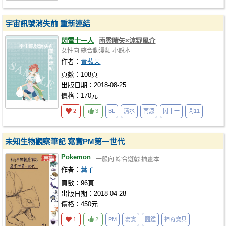
宇宙訊號消失前 重新連結
閃電十一人
南雲晴矢×涼野風介
女性向
綜合動漫類
小說本
作者：
青蘋果
頁數：108頁
出版日期：2018-08-25
價格：170元
2
3
BL
清水
南涼
閃十一
閃11
未知生物觀察筆記 寫實PM第一世代
Pokemon
一般向
綜合遊戲
插畫本
作者：
葉子
頁數：96頁
出版日期：2018-04-28
價格：450元
1
2
PM
寫實
圖鑑
神奇寶貝