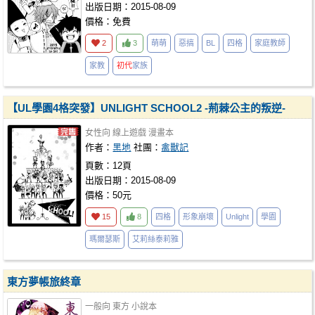
出版日期：2015-08-09
價格：免費
2
3
萌萌
惡搞
BL
四格
家庭教師
家教
初代
家族
【UL學園4格突發】UNLIGHT SCHOOL2 -荊棘公主的叛逆-
女性向
線上遊戲
漫畫本
作者：
黑地
社團：
禽獸記
頁數：12頁
出版日期：2015-08-09
價格：50元
15
8
四格
形象崩壞
Unlight
學園
瑪爾瑟斯
艾莉絲泰莉雅
東方夢帳旅終章
一般向
東方
小說本