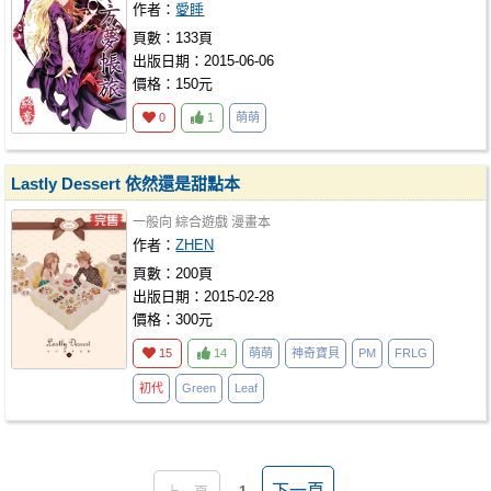
作者：
愛睡
頁數：133頁
出版日期：2015-06-06
價格：150元
0
1
萌萌
Lastly Dessert 依然還是甜點本
一般向
綜合遊戲
漫畫本
作者：
ZHEN
頁數：200頁
出版日期：2015-02-28
價格：300元
15
14
萌萌
神奇寶貝
PM
FRLG
初代
Green
Leaf
下一頁