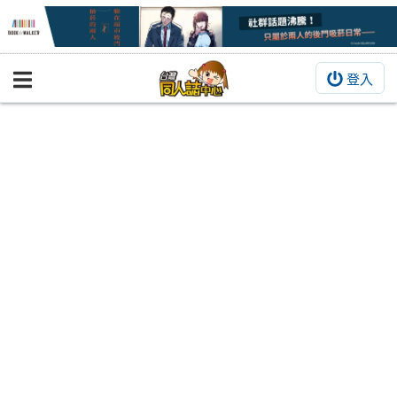
登入
BOOKY書集倉庫
同人作品
同人誌
同人周邊
同人數位作品
活動&消息
同人誌活動
最新消息
同人相關店家
宣傳&交流