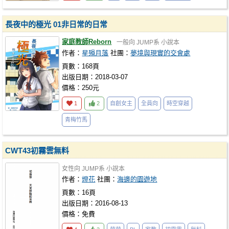
長夜中的極光 01非日常的日常
家庭教師Reborn
一般向
JUMP系
小說本
作者：
星殞月落
社團：
夢境與現實的交會處
頁數：168頁
出版日期：2018-03-07
價格：250元
1
2
自創女主
全員向
時空穿越
青梅竹馬
CWT43初霧雲無料
女性向
JUMP系
小說本
作者：
燈花
社團：
海邊的園遊地
頁數：16頁
出版日期：2016-08-13
價格：免費