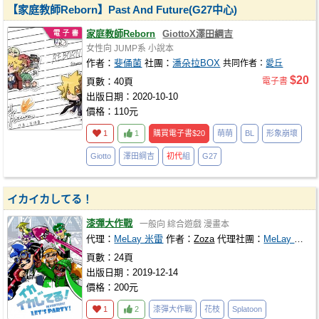
【家庭教師Reborn】Past And Future(G27中心)
家庭教師Reborn
GiottoX澤田綱吉
女性向
JUMP系
小說本
作者：
斐俑菌
社團：
潘朵拉BOX
共同作者：
愛丘
$20
頁數：40頁
電子書
出版日期：2020-10-10
價格：110元
1
1
購買電子書
$20
萌萌
BL
形象崩壞
Giotto
澤田綱吉
初代
組
G27
イカイカしてる！
漆彈大作戰
一般向
綜合遊戲
漫畫本
代理：
MeLay 米雷
作者：
Zoza
代理社團：
MeLay 米雷
頁數：24頁
出版日期：2019-12-14
價格：200元
1
2
漆彈大作戰
花枝
Splatoon