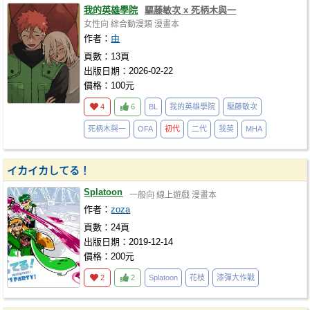
我的英雄學院
驅藤敏次 x 死柄木與一
女性向
綜合動漫類
漫畫本
作者：
由
頁數：13頁
出版日期：2026-02-22
價格：100元
4
6
BL
我的英雄學院
驅藤敏次
死柄木與一
OFA
初代
二代
我英
MHA
イカイカしてる！
Splatoon
一般向
線上遊戲
漫畫本
作者：
zoza
頁數：24頁
出版日期：2019-12-14
價格：200元
2
2
Splatoon
花枝
漆彈大作戰