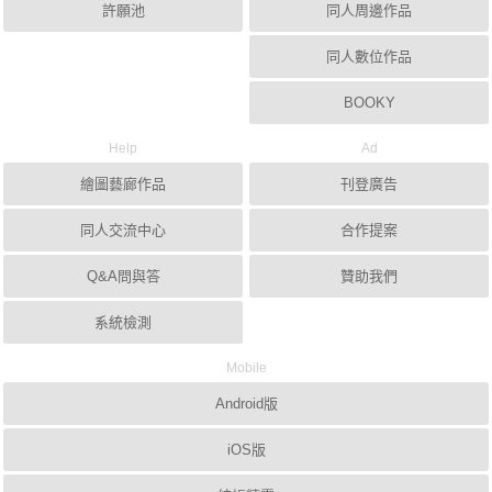
許願池
同人周邊作品
同人數位作品
BOOKY
Help
Ad
繪圖藝廊作品
刊登廣告
同人交流中心
合作提案
Q&A問與答
贊助我們
系統檢測
Mobile
Android版
iOS版