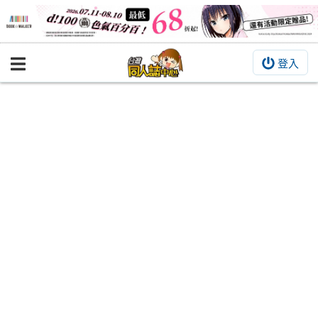
登入
BOOKY書集倉庫
同人作品
同人誌
同人周邊
同人數位作品
活動&消息
同人誌活動
最新消息
同人相關店家
宣傳&交流