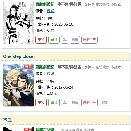
東離劍遊紀
殤不患/捲殘雲
女性向
布袋戲類
小說本
作者：
夏燈
頁數：4頁
出版日期：2025-05-10
價格：免費
4
5
BL
殤捲
原劇衍生
One step closer
東離劍遊紀
殤不患/捲殘雲
女性向
布袋戲類
小說本
作者：
夏燈
頁數：73頁
出版日期：2017-06-24
價格：100元
0
2
BL
殤捲
原劇衍生
下戲
抱血
神魔布袋戲
一般向
布袋戲類
小說本