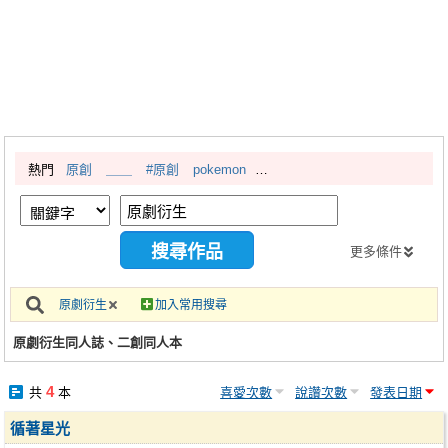
同人社團
工作委託
同人宣傳看板
繪圖藝廊
熱門
原創
＿＿
#原創
pokemon
交流中心
攤位轉讓區
會員功能選單
更多條件
會員中心
原劇衍生
加入常用搜尋
註冊會員
原劇衍生同人誌、二創同人本
登入
4
共
本
喜愛次數
說讚次數
發表日期
循著星光