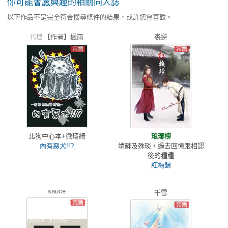
你可能會感興趣的相關同人誌
以下作品不是完全符合搜尋條件的結果，或許您會喜歡。
【作者】楓雨
裘逆
代理
北狗中心本+微琦綺
琅琊榜
內有惡犬!!?
靖蘇及殊琰，過去回憶跟相認
後的種種
紅梅歸
sauce
千雪