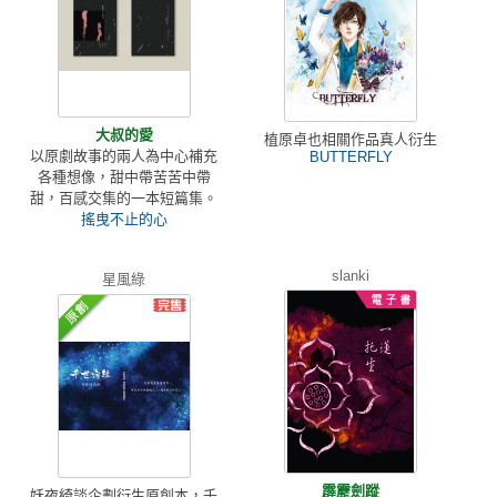
大叔的愛
植原卓也相關作品真人衍生
以原劇故事的兩人為中心補充
BUTTERFLY
各種想像，甜中帶苦苦中帶
甜，百感交集的一本短篇集。
搖曳不止的心
slanki
星風綠
霹靂劍蹤
妖夜綺談企劃衍生原創本，千