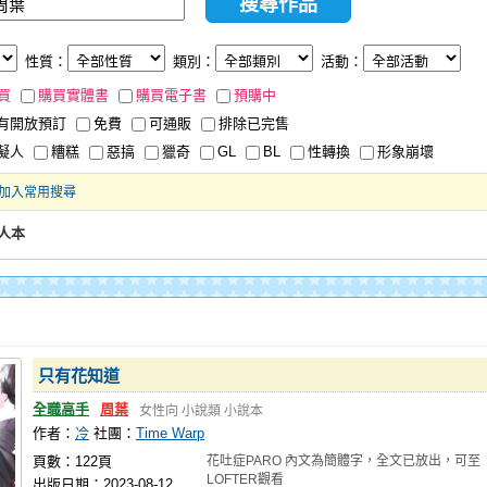
性質：
類別：
活動：
買
購買實體書
購買電子書
預購中
有開放預訂
免費
可通販
排除已完售
擬人
糟糕
惡搞
獵奇
GL
BL
性轉換
形象崩壞
加入常用搜尋
人本
只有花知道
全職高手
周葉
女性向
小說類
小說本
作者：
冷
社團：
Time Warp
頁數：122頁
花吐症PARO 內文為簡體字，全文已放出，可至
LOFTER觀看
出版日期：2023-08-12