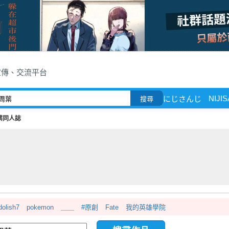
宣傳、交流平台
NIJIS
にじさんじ
搜尋
葉同人誌
dolish7
pokemon
＿＿
#原創
Fate
我的英雄學院