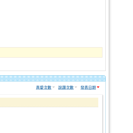
喜愛次數
說讚次數
發表日期