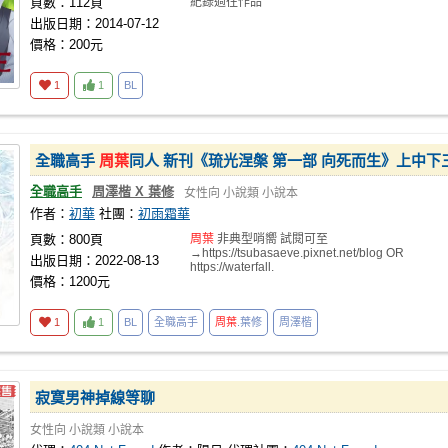
頁數：112頁
紀錄過往作品
出版日期：2014-07-12
價格：200元
1
1
BL
全職高手
周葉
同人 新刊《琉光涅槃 第一部 向死而生》上中下
全職高手
周澤楷 X 葉修
女性向
小說類
小說本
作者：
初華
社團：
初雨霜華
頁數：800頁
周葉
非典型哨嚮 試閱可至
→https://tsubasaeve.pixnet.net/blog OR
出版日期：2022-08-13
https://waterfall.
價格：1200元
1
1
BL
全職高手
周葉
.葉修
周澤楷
寂寞男神掉線等聊
女性向
小說類
小說本