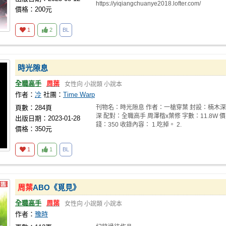
https://yiqiangchuanye2018.lofter.com/
價格：200元
1
2
BL
時光隙息
全職高手
周葉
女性向
小說類
小說本
作者：
冷
社團：
Time Warp
頁數：284頁
刊物名：時光隙息 作者：一槍穿葉 封設：楠木深
深 配對：全職高手 周澤楷x葉修 字數：11.8W 價
出版日期：2023-01-28
錢：350 收錄內容： 1.吃掉。 2.
價格：350元
1
1
BL
周葉
ABO《覓見》
全職高手
周葉
女性向
小說類
小說本
作者：
豫時