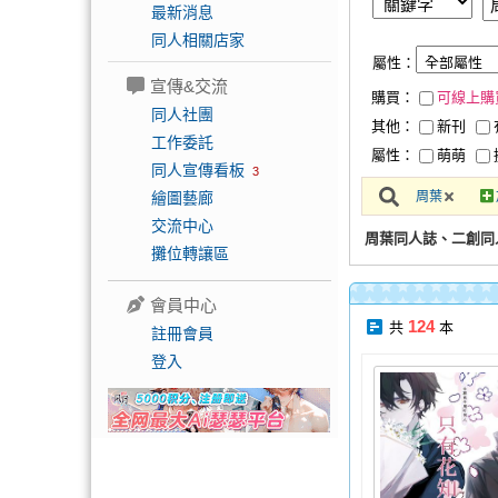
最新消息
同人相關店家
屬性：
宣傳&交流
購買：
可線上購
同人社團
其他：
新刊
工作委託
屬性：
萌萌
同人宣傳看板
3
繪圖藝廊
周葉
交流中心
周葉同人誌、二創同
攤位轉讓區
會員中心
124
共
本
註冊會員
登入