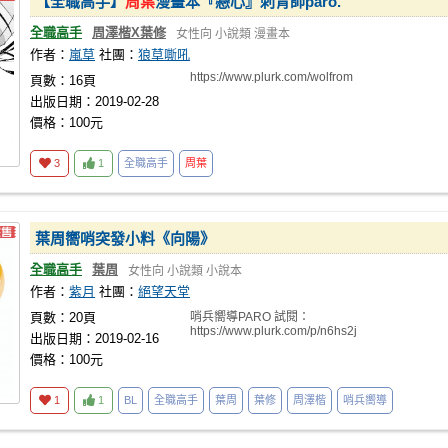
【全職高手】
周葉
漫畫本『戀心』刺青師paro.
全職高手
周澤楷X葉修
女性向
小說類
漫畫本
作者：
嵐草
社團：
狼草嘶吼
https://www.plurk.com/wolfrom
頁數：16頁
出版日期：2019-02-28
價格：100元
3
1
全職高手
周葉
葉周嚮哨突發小料《向陽》
全職高手
葉周
女性向
小說類
小說本
作者：
紫月
社團：
絕望天堂
頁數：20頁
哨兵嚮導PARO 試閱：
https://www.plurk.com/p/n6hs2j
出版日期：2019-02-16
價格：100元
1
1
BL
全職高手
葉周
葉修
周澤楷
哨兵嚮導