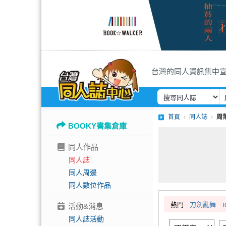
台灣的同人資訊集中
首頁
同人誌
周
BOOKY書集倉庫
同人作品
同人誌
同人周邊
同人數位作品
熱門
刀劍亂舞
i
活動&消息
同人誌活動