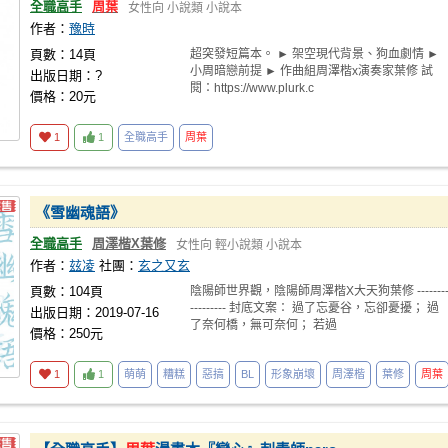
全職高手
周葉
女性向
小說類
小說本
作者：
豫時
頁數：14頁
超突發短篇本。 ► 架空現代背景、狗血劇情 ►
小周暗戀前提 ► 作曲組周澤楷x演奏家葉修 試
出版日期：?
閱：https://www.plurk.c
價格：20元
1
1
全職高手
周葉
《雪幽魂語》
全職高手
周澤楷X葉修
女性向
輕小說類
小說本
作者：
玆凌
社團：
玄之又玄
頁數：104頁
陰陽師世界觀，陰陽師周澤楷X大天狗葉修 -------
--------- 封底文案： 過了忘憂谷，忘卻憂擾； 過
出版日期：2019-07-16
了奈何橋，無可奈何； 若過
價格：250元
1
1
萌萌
糟糕
惡搞
BL
形象崩壞
周澤楷
葉修
周葉