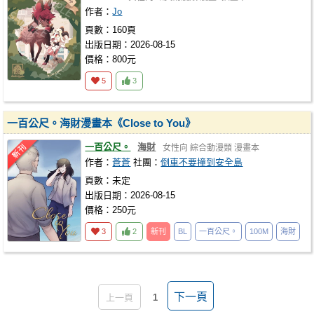
作者：
Jo
頁數：160頁
出版日期：2026-08-15
價格：800元
5
3
一百公尺。海財漫畫本《Close to You》
一百公尺。
海財
女性向
綜合動漫類
漫畫本
作者：
蒼蒼
社團：
倒車不要撞到安全島
頁數：未定
出版日期：2026-08-15
價格：250元
3
2
新刊
BL
一百公尺。
100M
海財
下一頁
上一頁
1