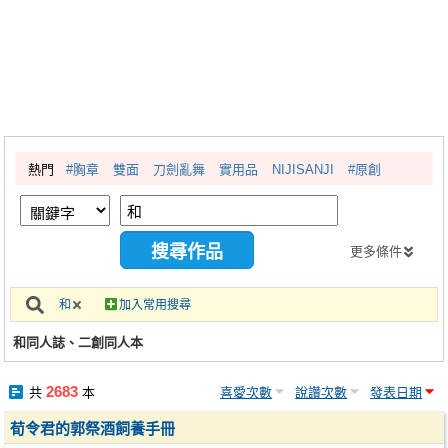
同人社團
工作委託
同人宣傳看板
繪圖藝廊
熱門
#胸章
雙面
刀劍亂舞
實用品
NIJISANJI
#原創
交流中心
攤位轉讓區
會員功能選單
更多條件
會員中心
和
加入常用搜尋
註冊會員
和同人誌、二創同人本
登入
2683
共
本
喜愛次數
說讚次數
發表日期
荀令君的郭祭酒飼養手冊