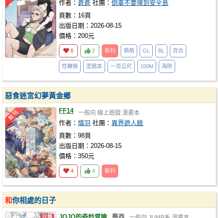
作者：
蒼蒼
社團：
倒車不要撞到安全島
頁數：16頁
出版日期：2026-08-15
價格：200元
6
2
新刊
萌萌
GL
BL
百合
性轉換
塗鴉本
一百公尺
100M
海財
惡食迷宮幻夢黃金鄉
FF14
一般向
線上遊戲
漫畫本
作者：
熾羽
社團：
異界遊人館
頁數：98頁
出版日期：2026-08-15
價格：350元
4
4
新刊
和
你相處的日子
JOJO的奇妙冒險
喬西
一般向
JUMP系
漫畫本