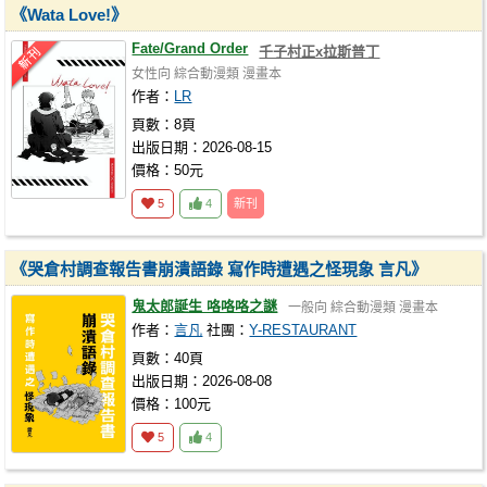
《Wata Love!》
Fate/Grand Order
千子村正x拉斯普丁
女性向
綜合動漫類
漫畫本
作者：
LR
頁數：8頁
出版日期：2026-08-15
價格：50元
5
4
新刊
《哭倉村調查報告書崩潰語錄 寫作時遭遇之怪現象 言凡》
鬼太郎誕生 咯咯咯之謎
一般向
綜合動漫類
漫畫本
作者：
言凡
社團：
Y-RESTAURANT
頁數：40頁
出版日期：2026-08-08
價格：100元
5
4