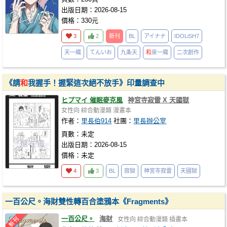
出版日期：2026-08-15
價格：330元
3
2
新刊
BL
アイナナ
IDOLiSH7
天一織
てんいお
九条天
和
泉一織
二次創作
《請
和
我握手！握緊這次絕不放手》印量調查中
ヒプマイ 催眠麥克風
神宮寺寂雷 X 天國獄
女性向
綜合動漫類
漫畫本
作者：
里長伯914
社團：
里長辦公室
頁數：未定
出版日期：2026-08-15
價格：未定
4
3
BL
寂獄
神宮寺寂雷
天國獄
一百公尺。海財雙性轉百合塗鴉本《Fragments》
一百公尺。
海財
女性向
綜合動漫類
插畫本