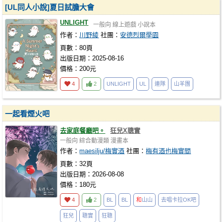
[UL同人小說]夏日試膽大會
UNLIGHT
一般向
線上遊戲
小說本
作者：
川野綾
社團：
安德烈爾學園
頁數：80頁
出版日期：2025-08-16
價格：200元
4
2
UNLIGHT
UL
連隊
山羊團
一起看煙火吧
去家庭餐廳吧。
狂兒X聰實
一般向
綜合動漫類
漫畫本
作者：
maesilju/梅實酒
社團：
梅有酒也梅實間
頁數：32頁
出版日期：2026-08-08
價格：180元
4
2
BL
BL
和
山山
去唱卡拉OK吧
狂兒
聰實
狂聰