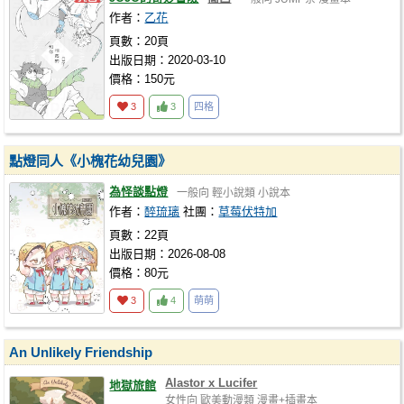
作者：
乙花
頁數：20頁
出版日期：2020-03-10
價格：150元
3
3
四格
點燈同人《小槐花幼兒園》
為怪談點燈
一般向
輕小說類
小說本
作者：
醉琉璃
社團：
草莓伏特加
頁數：22頁
出版日期：2026-08-08
價格：80元
3
4
萌萌
An Unlikely Friendship
Alastor x Lucifer
地獄旅館
女性向
歐美動漫類
漫畫+插畫本