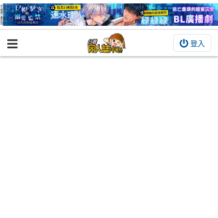
登入
BOOKY書集倉庫
同人作品
同人誌
同人周邊
同人數位作品
活動&消息
同人誌活動
最新消息
同人相關店家
宣傳&交流