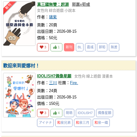
真三國無雙：起源
郭嘉x荀彧
女性向
綜合遊戲
小說本
作者：
璃紫
頁數：20頁
出版日期：2026-08-15
價格：50元
3
1
新刊
BL
嘉彧
郭荀
無差
歡迎來到愛娜村！
IDOLISH7偶像星願
女性向
線上遊戲
漫畫本
作者：
三川
社團：
Fire.
頁數：24頁
出版日期：2026-08-15
價格：150元
3
4
萌萌
IDOLiSH7
偶像星願
アイナナ
和
泉兄弟
和
泉三月
和
泉一織