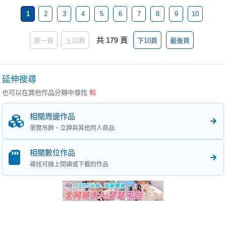
1
2
3
4
5
6
7
8
9
10
共 179 頁
第一頁
上10頁
下10頁
最後頁
延伸搜尋
也可以在其他作品分類中尋找
和
相關周邊作品
瀏覽吊飾、立牌與其他同人商品
相關數位作品
尋找可線上閱讀或下載的作品