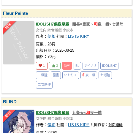
Fleur Peinte
IDOLiSH7偶像星願
團長×畫家、
和
泉一織×七瀨陸
女性向
綜合遊戲
小說本
作者：
伊卿
社團：
LIS IS KIRY
頁數：28頁
出版日期：2026-08-15
價格：70元
1
3
新刊
BL
アイナナ
IDOLiSH7
一織陸
團畫
いおりく
和
泉一織
七瀨陸
二次創作
BLIND
IDOLiSH7偶像星願
九条天×
和
泉一織
女性向
綜合遊戲
小說本
作者：
伊卿
社團：
LIS IS KIRY
共同作者：
封面繪師：卡歐
頁數：230頁