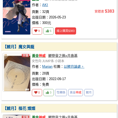
作者：
AKI
$383
頁數：32頁
實體書
出版日期：2026-05-23
價格：300元
9
6
線上購買
$383
【鯉月】魔女與龍
黃金
神威
鯉登音之進x月島基
女性向
JUMP系
小說本
作者：
Marian
社團：
以鯉月論處。
頁數：28頁
出版日期：2022-09-17
價格：免費
0
3
性轉換
黃金
神威
鯉月
【鯉月】植花 燦燦
黃金
神威
鯉登音之進x月島基