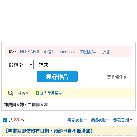
同人社團
工作委託
同人宣傳看板
繪圖藝廊
熱門
NIJISANJI
明信片
facebook
刀劍亂舞
#原創
交流中心
攤位轉讓區
會員功能選單
更多條件
會員中心
神威
加入常用搜尋
註冊會員
神威同人誌、二創同人本
登入
83
共
本
喜愛次數
說讚次數
發表日期
《宇宙裡即使沒有日期，預約也會不斷增加》