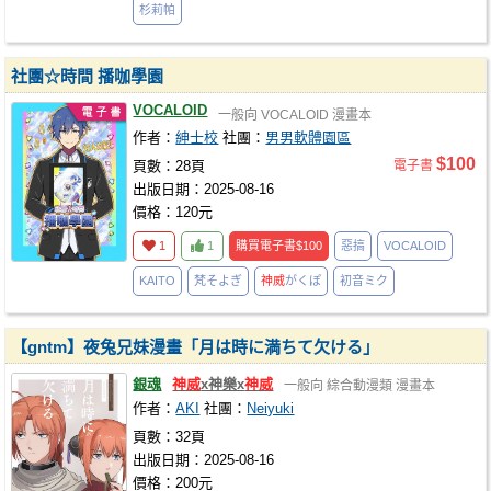
杉莉帕
社團☆時間 播咖學園
VOCALOID
一般向
VOCALOID
漫畫本
作者：
紳士校
社團：
男男軟體園區
$100
頁數：28頁
電子書
出版日期：2025-08-16
價格：120元
1
1
購買電子書
$100
惡搞
VOCALOID
KAITO
梵そよぎ
神威
がくぽ
初音ミク
【gntm】夜兔兄妹漫畫「月は時に満ちて欠ける」
銀魂
神威
x神樂x
神威
一般向
綜合動漫類
漫畫本
作者：
AKI
社團：
Neiyuki
頁數：32頁
出版日期：2025-08-16
價格：200元