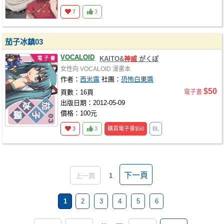
7
3
茄子冰鎮03
VOCALOID
KAITO&
神威
がくぽ
女性向
VOCALOID
漫畫本
作者：
西米露
社團：
恐怖白果醬
$50
頁數：16頁
電子書
出版日期：2012-05-09
價格：100元
3
3
購買電子書
$50
BL
下一頁
上一頁
1
1
2
3
4
5
6