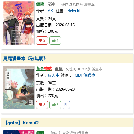
銀魂
兄神
一般向
JUMP系
漫畫本
作者：
AKI
社團：
Neiyuki
頁數：24頁
出版日期：2026-08-15
價格：100元
2
4
勇尾漫畫本《破無明》
黃金
神威
勇尾
女性向
JUMP系
漫畫本
作者：
貓人中
社團：
FMDP偽躁症
頁數：30頁
出版日期：2026-05-23
價格：220元
3
3
BL
【gntm】Kamui2
銀魂
一般向
綜合動漫類
插畫本