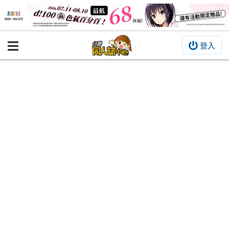
登入
BOOKY書集倉庫
同人作品
同人誌
同人周邊
同人數位作品
活動&消息
同人誌活動
最新消息
同人相關店家
宣傳&交流