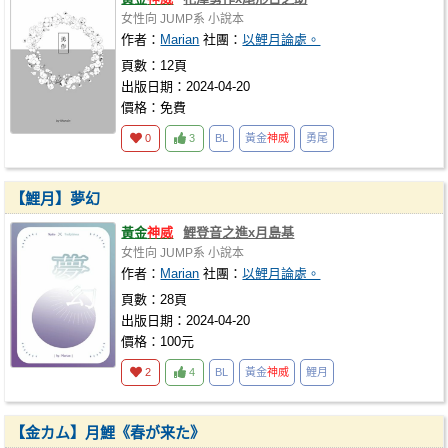
女性向
JUMP系
小說本
作者：
Marian
社團：
以鯉月論處。
頁數：12頁
出版日期：2024-04-20
價格：免費
0
3
BL
黃金
神威
勇尾
【鯉月】夢幻
黃金
神威
鯉登音之進x月島基
女性向
JUMP系
小說本
作者：
Marian
社團：
以鯉月論處。
頁數：28頁
出版日期：2024-04-20
價格：100元
2
4
BL
黃金
神威
鯉月
【金カム】月鯉《春が来た》