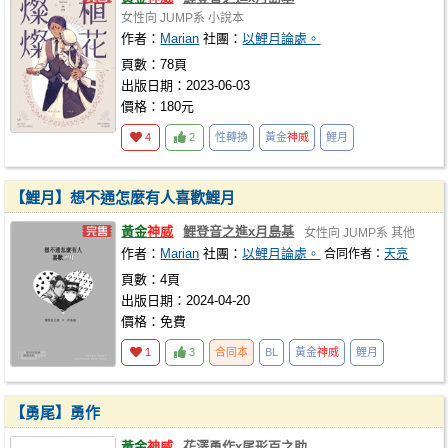
女性向
JUMP系
小說本
作者：
Marian
社團：
以鯉月論處。
頁數：78頁
出版日期：2023-06-03
價格：180元
4
2
性轉換
黃金
神威
鯉月
【鯉月】想不通怎麼有人喜歡鯉月
黃金
神威
鯉登音之進x月島基
女性向
JUMP系
其他
作者：
Marian
社團：
以鯉月論處。
合同作者：
天亮
頁數：4頁
出版日期：2024-04-20
價格：免費
1
3
合同本
BL
黃金
神威
鯉月
【勇尾】勇作
黃金
神威
花澤勇作x尾形百之助