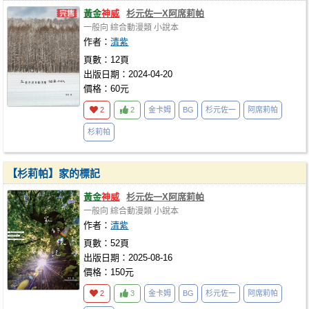
黃金
神威
杉元佐一X阿席莉帕
一般向
綜合動漫類
小說本
作者：
清紫
頁數：12頁
出版日期：2024-04-20
價格：60元
2
2
金卡姆
BG
杉元佐一
阿席莉帕
杉莉帕
【杉莉帕】家的標記
黃金
神威
杉元佐一X阿席莉帕
一般向
綜合動漫類
小說本
作者：
清紫
頁數：52頁
出版日期：2025-08-16
價格：150元
2
3
金卡姆
BG
杉元佐一
阿席莉帕