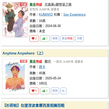
黃金
神威
月島基x鯉登音之進
女性向
JUMP系
漫畫本
作者：
KUMAKO
社團：
Sex Experience
頁數：16頁
出版日期：2024-06-30
價格：未定
2
2
萌萌
黃金
神威
月鯉
Anytime Anywhere（上）
黃金
神威
鯉月
一般向
JUMP系
漫畫本
作者：
西卡
頁數：45頁
出版日期：2025-05-24
價格：180元
0
3
萌萌
BL
【杉莉帕】在提涅波拿摩西里相擁而眠