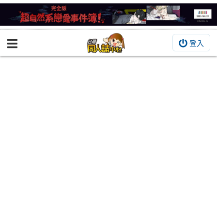
登入
BOOKY書集倉庫
同人作品
同人誌
同人周邊
同人數位作品
活動&消息
同人誌活動
最新消息
同人相關店家
宣傳&交流