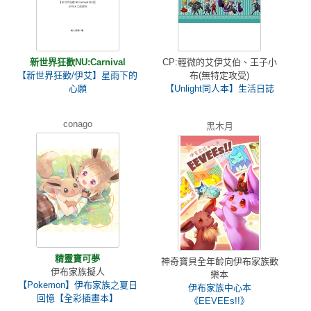
新世界狂歡NU:Carnival
CP:輕微的艾伊艾伯、王子小
【新世界狂歡/伊艾】星雨下的
布(無特定攻受)
心願
【Unlight同人本】生活日誌
conago
黑木月
精靈寶可夢
神奇寶貝全年齡向伊布家族歡
伊布家族擬人
樂本
【Pokemon】伊布家族之夏日
伊布家族中心本
回憶【全彩插畫本】
《EEVEEs!!》