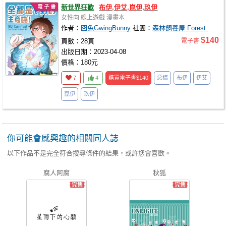
新世界狂歡
布伊,伊艾,崑伊,玖伊
女性向
線上遊戲
漫畫本
作者：
囧兔GwingBunny
社團：
森林飼養屋 Forest House
$140
頁數：28頁
電子書
出版日期：2023-04-08
價格：180元
7
4
購買電子書
$140
惡搞
布伊
伊艾
崑伊
玖伊
你可能會感興趣的相關同人誌
以下作品不是完全符合搜尋條件的結果，或許您會喜歡。
腐人阿腐
秋狐