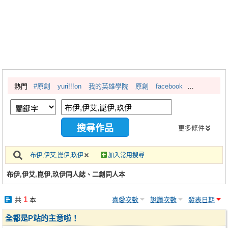
同人社團
工作委託
同人宣傳看板
繪圖藝廊
熱門
#原創
yuri!!!on
我的英雄學院
原創
facebook
交流中心
攤位轉讓區
會員功能選單
更多條件
會員中心
布伊,伊艾,崑伊,玖伊
加入常用搜尋
註冊會員
布伊,伊艾,崑伊,玖伊同人誌、二創同人本
登入
1
共
本
喜愛次數
說讚次數
發表日期
全都是P站的主意啦！