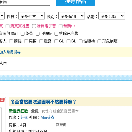
性質：
類別：
活動：
買
購買實體書
購買電子書
預購中
有開放預訂
免費
可通販
排除已完售
擬人
糟糕
惡搞
獵奇
GL
BL
性轉換
形象崩壞
加入常用搜尋
人本
冬至當然要吃湯圓啊不然要幹麻？
新世界狂歡
全員
女性向
綜合遊戲
漫畫本
作者：
芽衣
社團：
Mei芽衣
頁數：4頁
歡樂向
出版日期：2023-12-09