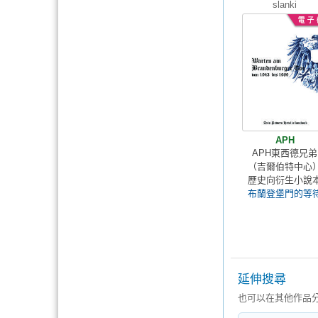
slanki
APH
APH東西德兄弟
（吉爾伯特中心
歷史向衍生小說
布蘭登堡門的等
延伸搜尋
也可以在其他作品