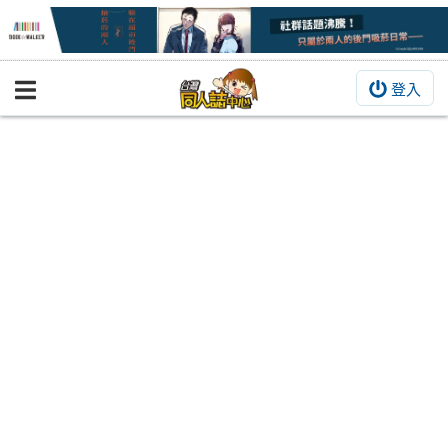
登入
BOOKY書集倉庫
同人作品
同人誌
同人周邊
同人數位作品
活動&消息
同人誌活動
最新消息
同人相關店家
宣傳&交流