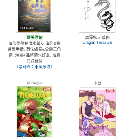
歐美原創
周澤楷 x 葉修
Dragon Treasure
海盜雙船長清水摯友,海盜&總
督敵手情, 英法總督&公爵三角
情, 海盜&准將清水好友, 准將
兄妹親情
《紫珊瑚：乘風破浪》
chiwayu
小孽