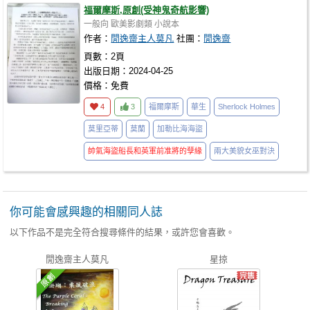
福爾摩斯,原創(受神鬼奇航影響)
一般向
歐美影劇類
小說本
作者：
閒逸齋主人莫凡
社團：
閒逸齋
頁數：2頁
出版日期：2024-04-25
價格：免費
4
3
福爾摩斯
華生
Sherlock Holmes
莫里亞蒂
莫蘭
加勒比海海盜
帥氣海盜船長和英軍前准將的孽緣
兩大美貌女巫對決
你可能會感興趣的相關同人誌
以下作品不是完全符合搜尋條件的結果，或許您會喜歡。
閒逸齋主人莫凡
星掠