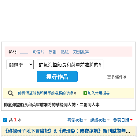
同人社團
工作委託
同人宣傳看板
繪圖藝廊
熱門
＿＿
明信片
原創
貼紙
刀劍亂舞
交流中心
攤位轉讓區
會員功能選單
更多條件
會員中心
帥氣海盜船長和英軍前准將的孽緣
加入常用搜尋
註冊會員
帥氣海盜船長和英軍前准將的孽緣同人誌、二創同人本
登入
1
共
本
喜愛次數
說讚次數
發表日期
《偵探母子地下冒險記》&《紫珊瑚：暗夜遠航》新刊試閱無料小報