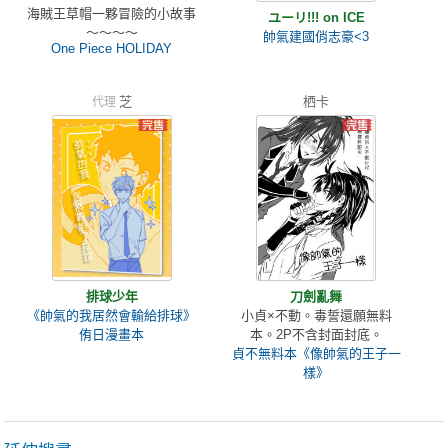
海賊王草帽一夥冒險的小故事
ユーリ!!! on ICE
～～～～
帥氣建國俏志豪<3
One Piece HOLIDAY
芝
栖卡
代理
排球少年
刀劍亂舞
《帥氣的我居然會輸給排球》
小貞×不動。毒誓還願無料
侑日漫畫本
本。2P不含封面封底。
貞不無料本《像帥氣的王子一
樣》