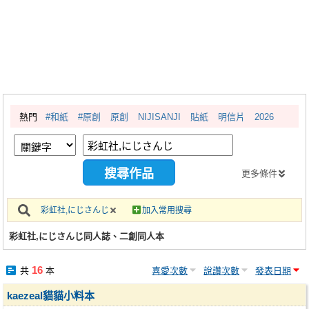
同人社團
工作委託
同人宣傳看板
繪圖藝廊
熱門
#和紙
#原創
原創
NIJISANJI
貼紙
明信片
2026
交流中心
攤位轉讓區
會員功能選單
更多條件
會員中心
彩虹社,にじさんじ
加入常用搜尋
註冊會員
彩虹社,にじさんじ同人誌、二創同人本
登入
16
共
本
喜愛次數
說讚次數
發表日期
kaezeal貓貓小料本