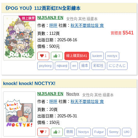
《POG YOU》112頁彩虹EN全彩繪本
NIJISANJI EN
女性向
其他
插畫本
作者：
呼呼
社團：
秋天不要燒垃圾˙爽
$541
頁數：112頁
實體書
出版日期：2025-08-16
價格：500元
1
3
線上購買
$541
luxiem
noctyx
psyborg
nijisanji
en
繪本
彩虹社
にじさんじ
knock! knock! NOCTYX!
NIJISANJI EN
Noctyx
女性向
其他
插畫本
作者：
呼呼
社團：
秋天不要燒垃圾˙爽
頁數：20頁
出版日期：2025-05-31
價格：150元
7
2
萌萌
Noctyx
Fulgur
Sonny
UKI