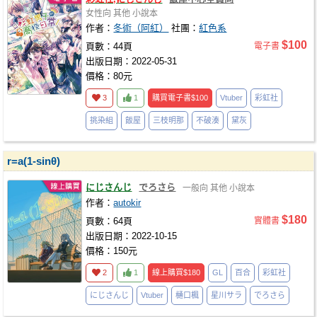
女性向
其他
小說本
作者：
冬術（阿紅）
社團：
紅色系
$100
頁數：44頁
電子書
出版日期：2022-05-31
價格：80元
3
1
購買電子書
$100
Vtuber
彩虹社
挑染組
飯屋
三枝明那
不破湊
黛灰
r=a(1-sinθ)
にじさんじ
でろさら
一般向
其他
小說本
作者：
autokir
$180
頁數：64頁
實體書
出版日期：2022-10-15
價格：150元
2
1
線上購買
$180
GL
百合
彩虹社
にじさんじ
Vtuber
樋口楓
星川サラ
でろさら