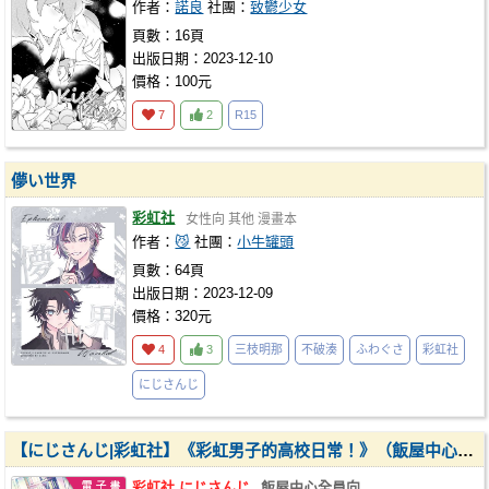
作者：
諾良
社團：
致鬱少女
頁數：16頁
出版日期：2023-12-10
價格：100元
7
2
R15
儚い世界
彩虹社
女性向
其他
漫畫本
作者：
😼
社團：
小牛罐頭
頁數：64頁
出版日期：2023-12-09
價格：320元
4
3
三枝明那
不破湊
ふわぐさ
彩虹社
にじさんじ
【にじさんじ|彩虹社】《彩虹男子的高校日常！》（飯屋中心全員向）
彩虹社,にじさんじ
飯屋中心全員向