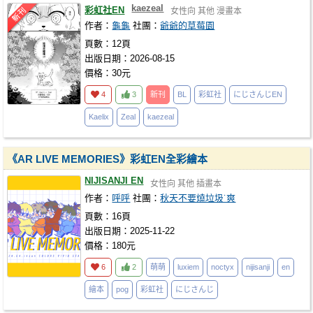
kaezeal
彩虹社EN
女性向
其他
漫畫本
作者：
龜龜
社團：
爺爺的草莓園
頁數：12頁
出版日期：2026-08-15
價格：30元
4
3
新刊
BL
彩虹社
にじさんじEN
Kaelix
Zeal
kaezeal
《AR LIVE MEMORIES》彩虹EN全彩繪本
NIJISANJI EN
女性向
其他
插畫本
作者：
呼呼
社團：
秋天不要燒垃圾˙爽
頁數：16頁
出版日期：2025-11-22
價格：180元
6
2
萌萌
luxiem
noctyx
nijisanji
en
繪本
pog
彩虹社
にじさんじ