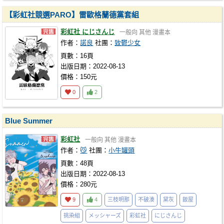
【彩虹社競選PARO】雷歐格蘭德黨套組
彩虹社 にじさんじ
一般向
其他
漫畫本
作者：
諾良
社團：
致鬱少女
頁數：16頁
出版日期：2022-08-13
價格：150元
0
2
Blue Summer
彩虹社
一般向
其他
漫畫本
作者：
😼
社團：
小牛罐頭
頁數：48頁
出版日期：2022-08-13
價格：280元
9
4
三枝明那
不破湊
黛灰
飯屋
挑染組
メッシャーズ
彩虹社
にじさんじ