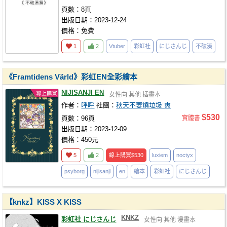
頁數：8頁
出版日期：2023-12-24
價格：免費
1
2
Vtuber
彩虹社
にじさんじ
不破湊
《Framtidens Värld》彩虹EN全彩繪本
NIJISANJI EN
女性向
其他
插畫本
作者：
呼呼
社團：
秋天不要燒垃圾˙爽
$530
頁數：96頁
實體書
出版日期：2023-12-09
價格：450元
5
2
線上購買
$530
luxiem
noctyx
psyborg
nijisanji
en
繪本
彩虹社
にじさんじ
【knkz】KISS X KISS
KNKZ
彩虹社 にじさんじ
女性向
其他
漫畫本