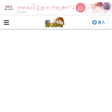
登入
BOOKY書集倉庫
同人作品
同人誌
同人周邊
同人數位作品
活動&消息
同人誌活動
最新消息
同人相關店家
宣傳&交流