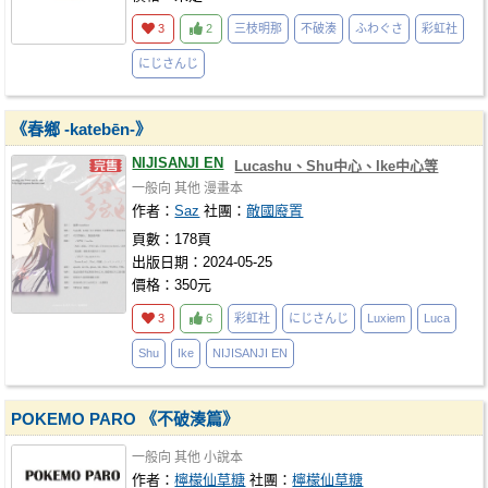
3
2
三枝明那
不破湊
ふわぐさ
彩虹社
にじさんじ
《春鄉 -katebēn-》
NIJISANJI EN
Lucashu、Shu中心、Ike中心等
一般向
其他
漫畫本
作者：
Saz
社團：
敵國廢置
頁數：178頁
出版日期：2024-05-25
價格：350元
3
6
彩虹社
にじさんじ
Luxiem
Luca
Shu
Ike
NIJISANJI EN
POKEMO PARO 《不破湊篇》
一般向
其他
小說本
作者：
檸檬仙草糖
社團：
檸檬仙草糖