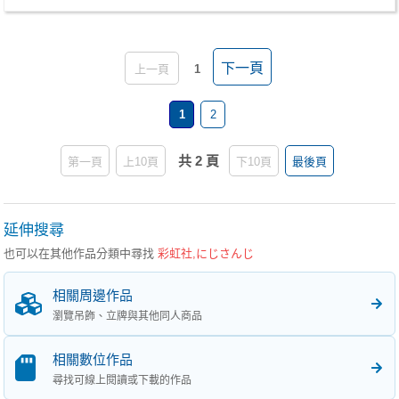
下一頁
上一頁
1
1
2
共 2 頁
第一頁
上10頁
下10頁
最後頁
延伸搜尋
也可以在其他作品分類中尋找
彩虹社,にじさんじ
相關周邊作品
瀏覽吊飾、立牌與其他同人商品
相關數位作品
尋找可線上閱讀或下載的作品