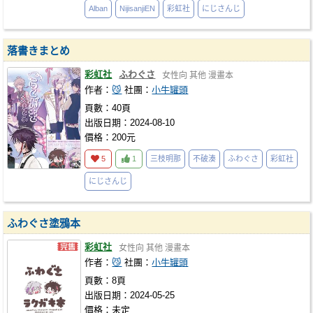
Alban
NijisanjiEN
彩虹社
にじさんじ
落書きまとめ
彩虹社
ふわぐさ
女性向
其他
漫畫本
作者：
😼
社團：
小牛罐頭
頁數：40頁
出版日期：2024-08-10
價格：200元
5
1
三枝明那
不破湊
ふわぐさ
彩虹社
にじさんじ
ふわぐさ塗鴉本
彩虹社
女性向
其他
漫畫本
作者：
😼
社團：
小牛罐頭
頁數：8頁
出版日期：2024-05-25
價格：未定