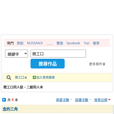
同人社團
工作委託
同人宣傳看板
繪圖藝廊
熱門
原創
NIJISANJI
＿＿
雙面
facebook
Yuri
徽章
交流中心
攤位轉讓區
會員功能選單
更多條件
會員中心
微工口
加入常用搜尋
註冊會員
微工口同人誌、二創同人本
登入
6
共
本
喜愛次數
說讚次數
發表日期
念的三角