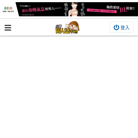
登入
BOOKY書集倉庫
同人作品
同人誌
同人周邊
同人數位作品
活動&消息
同人誌活動
最新消息
同人相關店家
宣傳&交流