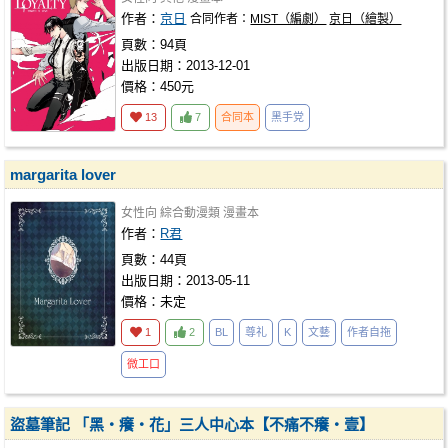
作者：
京日
合同作者：
MIST（編劇）
京日（繪製）
頁數：94頁
出版日期：2013-12-01
價格：450元
13
7
合同本
黑手党
margarita lover
女性向
綜合動漫類
漫畫本
作者：
R君
頁數：44頁
出版日期：2013-05-11
價格：未定
1
2
BL
尊礼
K
文藝
作者自拖
微工口
盜墓筆記 「黑‧癢‧花」三人中心本【不痛不癢‧壹】