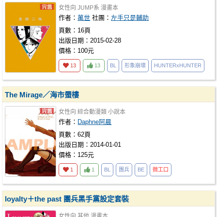
女性向
JUMP系
漫畫本
作者：
萬世
社團：
左手只是輔助
頁數：16頁
出版日期：2015-02-28
價格：100元
13
13
BL
形象崩壞
HUNTERxHUNTER
The Mirage／海市蜃樓
女性向
綜合動漫類
小說本
作者：
Daphne阿晨
頁數：62頁
出版日期：2014-01-01
價格：125元
1
1
BL
團兵
BE
微工口
loyalty＋the past 團兵黑手黨設定套裝
女性向
其他
漫畫本