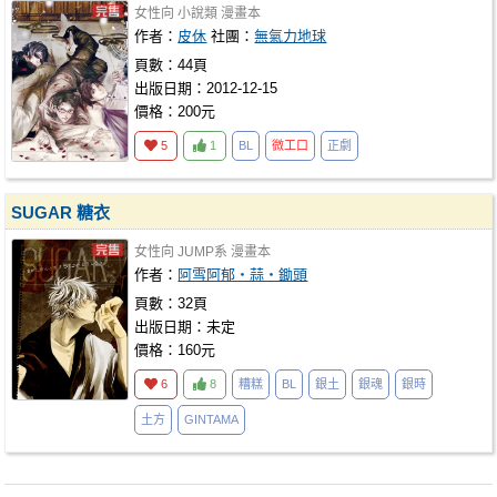
女性向
小說類
漫畫本
作者：
皮休
社團：
無氣力地球
頁數：44頁
出版日期：2012-12-15
價格：200元
5
1
BL
微工口
正劇
SUGAR 糖衣
女性向
JUMP系
漫畫本
作者：
阿雪阿郁‧蒜‧鋤頭
頁數：32頁
出版日期：未定
價格：160元
6
8
糟糕
BL
銀土
銀魂
銀時
土方
GINTAMA