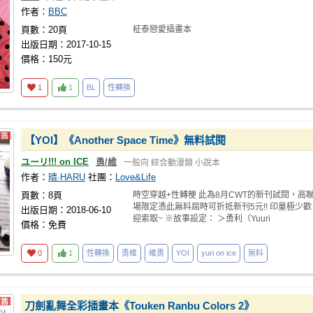
作者：
BBC
頁數：20頁
柾泰戀愛插畫本
出版日期：2017-10-15
價格：150元
1
1
BL
性轉換
【YOI】《Another Space Time》無料試閱
ユーリ!!! on ICE
勇/維
一般向
綜合動漫類
小說本
作者：
晴·HARU
社團：
Love&Life
頁數：8頁
時空穿越+性轉梗 此為8月CWT的新刊試閱，高
場限定憑此無料屆時可折抵新刊5元!! 印量極少歡
出版日期：2018-06-10
迎索取~ ※故事設定： ＞勇利（Yuuri
價格：免費
0
1
性轉換
勇維
維勇
YOI
yuri on ice
無料
刀劍亂舞全彩插畫本《Touken Ranbu Colors 2》