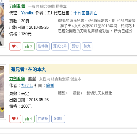
刀劍亂舞
一般向
綜合遊戲
插畫本
代理：
Yamiku
作者：
Z.I
代理社團：
十九回目逃亡
頁數：30頁
95%的源氏兄弟、4%源氏姊弟、剩下1%的愛染
+獅子王+小貞 收錄2017至2018年間，於網路上
出版日期：2018-05-26
已經公開過的刀劍亂舞相關彩圖， 所有已經公
價格：180元
6
3
性轉換
源氏兄弟
髭切
膝丸
有兄者♀在的本丸
刀劍亂舞
膝髭
女性向
綜合動漫類
漫畫本
作者：
たけし
社團：
緣側
頁數：未定
膝髭♀ 膝髭♀ 髭切先天女體化
出版日期：2018-05-26
價格：100元
8
4
性轉換
女體化