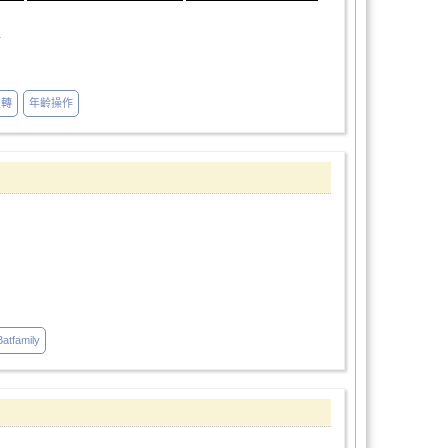
08marryme
性轉
年齡操作
Batfamily