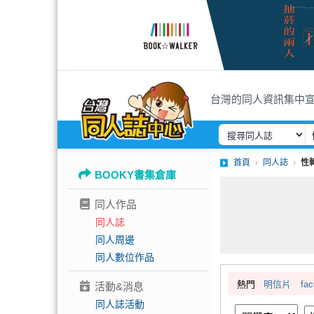
台灣的同人資訊集中
首頁
同人誌
性
BOOKY書集倉庫
同人作品
同人誌
同人周邊
同人數位作品
熱門
明信片
fa
活動&消息
同人誌活動