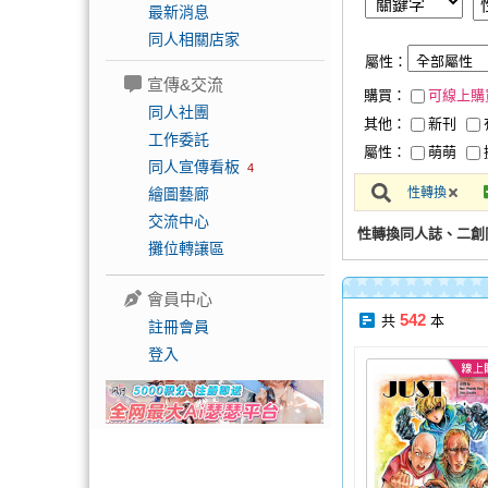
最新消息
同人相關店家
屬性：
宣傳&交流
購買：
可線上購
同人社團
其他：
新刊
工作委託
屬性：
萌萌
同人宣傳看板
4
繪圖藝廊
性轉換
交流中心
性轉換同人誌、二創
攤位轉讓區
會員中心
542
共
本
註冊會員
登入