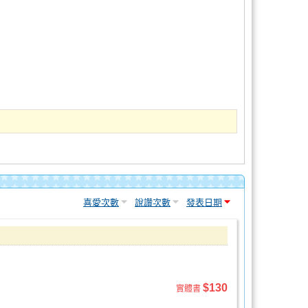
喜愛次數
說讚次數
發表日期
$130
實體書