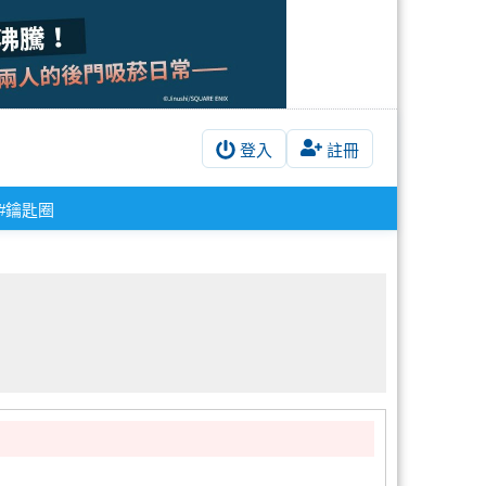
登入
註冊
#鑰匙圈