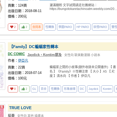
頁數：124頁
灑滿糖粉 文字試閱請走社團網站：
https://bungotokaretachinoatm.weebly.com/2018
出版日期：2018-08-11
價格：200元
2
2
合同本
性轉換
學園PARO
HP PARO
妖怪PARO
雙
【Family】DC蝙蝠家性轉本
DC COMIC
Jaydick、Kontim提及
女性向
歐美動漫類
小說本
作者：
伊亞凡
頁數：22頁
蝙蝠家之間的小故事(額外收錄未公開番外) 【 書
名 】《Family》※性轉注意 【 大小 】A5 【 尺
出版日期：2018-07-14
度 】清水向 【 作者 】伊亞凡
價格：100元
0
2
GL
百合
性轉換
形象崩壞
DC
Jaydick
Kontim
TRUE LOVE
柾泰
女性向
其他
插畫本