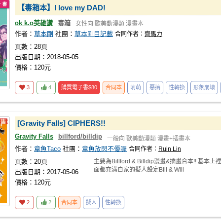
【毒箱本】I love my DAD!
ok k.o英雄讚
毒箱
女性向
歐美動漫類
漫畫本
作者：
草本剛
社團：
草本剛目記載
合同作者：
齊馬力
頁數：28頁
出版日期：2018-05-05
價格：120元
3
4
購買電子書
$80
合同本
萌萌
惡搞
性轉換
形象崩壞
[Gravity Falls] CIPHERS!!
Gravity Falls
billford/billdip
一般向
歐美動漫類
漫畫+插畫本
作者：
章魚Taco
社團：
章魚放閃不優喔
合同作者：
Ruin Lin
頁數：20頁
主要為Billford & Billdip漫畫&插畫合本!! 基本上
面都充滿自家的擬人設定Bill & Will
出版日期：2017-05-06
價格：120元
2
2
合同本
擬人
性轉換