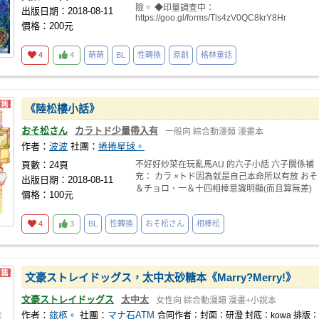
險。 ◆印量調查中：
出版日期：2018-08-11
https://goo.gl/forms/Tls4zV0QC8krY8Hr
價格：200元
4
4
萌萌
BL
性轉換
原創
格林童話
《陸松樓小話》
おそ松さん
カラトド少量帶入有
一般向
綜合動漫類
漫畫本
作者：
波波
社團：
捲捲星球。
頁數：24頁
不好好炒菜在玩亂馬AU 的六子小話 六子關係補
充： カラ ×トド因為就是自己本命所以有放 おそ
出版日期：2018-08-11
＆チョロ、一＆十四相棒意識明顯(而且算無差)
價格：100元
4
3
BL
性轉換
おそ松さん
相棒松
文豪ストレイドッグス，太中太砂糖本《Marry?Merry!》
文豪ストレイドッグス
太中太
女性向
綜合動漫類
漫畫+小說本
作者：
玈柩。
社團：
マナ石ATM
合同作者：
封面：研澄
封底：kowa
排版：