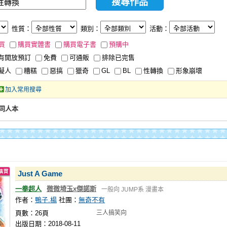
性質：
類別：
活動：
買
購買實體書
購買電子書
預購中
有開放預訂
免費
可通販
排除已完售
擬人
糟糕
惡搞
獵奇
GL
BL
性轉換
形象崩壞
加入常用搜尋
同人本
Just A Game
一拳超人
微微埼玉x傑諾斯
一般向
JUMP系
漫畫本
作者：
鴨子.楊
社團：
無奇不有
頁數：26頁
三人搞笑向
出版日期：2018-08-11