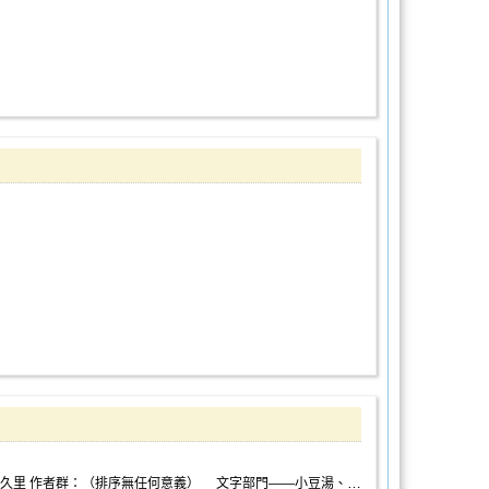
久里
作者群：（排序無任何意義）
文字部門——小豆湯、淩雨、五月七日桃良、霧辰玥、R葛、深夏、阿夜、矽．Silicon、暯蒼、攸鬿、茉央、織咲、玈柩