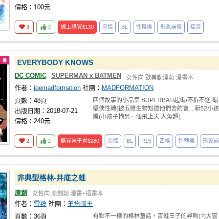
價格：100元
3
3
線上購買
$130
惡搞
BL
性轉換
形象崩壞
搞笑
EVERYBODY KNOWS
DC COMIC
SUPERMAN x BATMEN
女性向
歐美動漫類
漫畫本
作者：
joemadformation
社團：
MADFORMATION
頁數：48頁
四個故事的小品集 SUPERBAT/超蝙/不拆不逆 蝙
蝠俠性轉(被五維生物知道他們去約會... 新52小孩
出版日期：2018-07-21
編(小孩子抱另一個飛上天 人魚超(
價格：240元
2
2
購買電子書
$280
惡搞
BL
R15
四格
性轉換
形象崩
非典型格林-井底之蛙
原創
女性向
原創類
漫畫+插畫本
作者：
雪羚
社團：
羊角國王
頁數：36頁
有點不一樣的格林童話，青蛙王子的尋吻(?)大冒