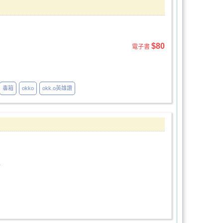
$80
電子書
毒箱
okko
okk.o英雄讚
裡