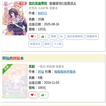
我的英雄學院
歐爾麥特X相澤消太
女性向
JUMP系
漫畫本
作者：
MAYO
頁數：20頁
出版日期：2025-08-16
價格：120元
5
3
萌萌
BL
我的英雄學院
歐爾麥特
相澤消太
歐相
オル相
阿仙的
拼貼
本
原創
一般向
原創類
插畫本
作者：
阿仙
社團：
啪啪啪休呵噴休
頁數：8頁
出版日期：2019-11-03
價格：100元
1
3