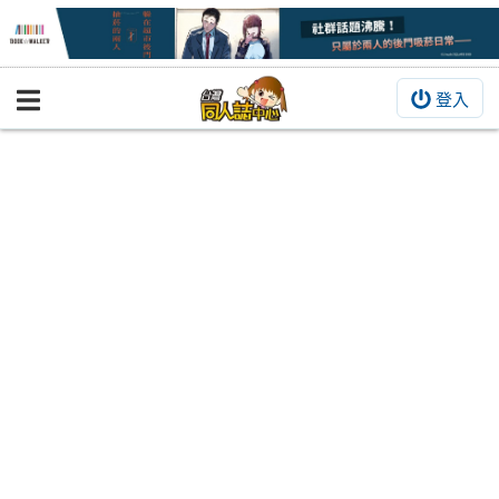
登入
BOOKY書集倉庫
同人作品
同人誌
同人周邊
同人數位作品
活動&消息
同人誌活動
最新消息
同人相關店家
宣傳&交流