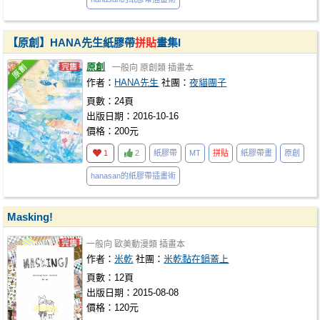
【原創】HANA先生紙膠帶
拼貼
畫集I
原創
一般向
原創類
插畫本
作者：
HANA先生
社團：
夜貓團子
頁數：24頁
出版日期：2016-10-16
價格：200元
1
2
紙膠帶
MT
拼貼
紙膠帶畫
原創
hanasan的紙膠帶插畫術
Masking!
一般向
歐美動漫類
插畫本
作者：
米乾
社團：
米乾黏在鍋蓋上
頁數：12頁
出版日期：2015-08-08
價格：120元