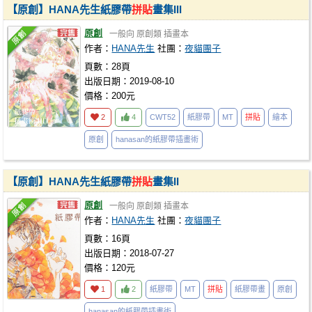
【原創】HANA先生紙膠帶
拼貼
畫集III
原創
一般向
原創類
插畫本
作者：
HANA先生
社團：
夜貓團子
頁數：28頁
出版日期：2019-08-10
價格：200元
2
4
CWT52
紙膠帶
MT
拼貼
繪本
原創
hanasan的紙膠帶插畫術
【原創】HANA先生紙膠帶
拼貼
畫集II
原創
一般向
原創類
插畫本
作者：
HANA先生
社團：
夜貓團子
頁數：16頁
出版日期：2018-07-27
價格：120元
1
2
紙膠帶
MT
拼貼
紙膠帶畫
原創
hanasan的紙膠帶插畫術