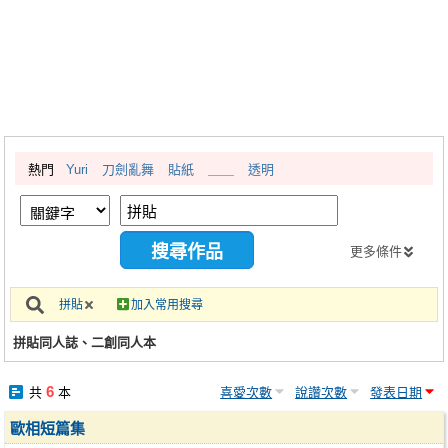
同人社團
工作委託
同人宣傳看板
繪圖藝廊
熱門
Yuri
刀劍亂舞
貼紙
＿＿
透明
交流中心
攤位轉讓區
會員功能選單
更多條件
會員中心
拼貼
加入常用搜尋
註冊會員
拼貼同人誌、二創同人本
登入
6
共
本
喜愛次數
說讚次數
發表日期
歐相短篇集