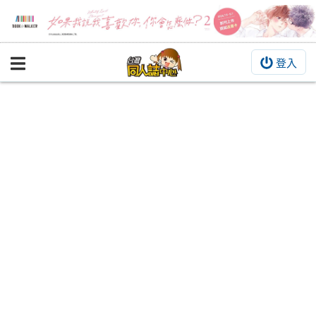
登入
BOOKY書集倉庫
同人作品
同人誌
同人周邊
同人數位作品
活動&消息
同人誌活動
最新消息
同人相關店家
宣傳&交流