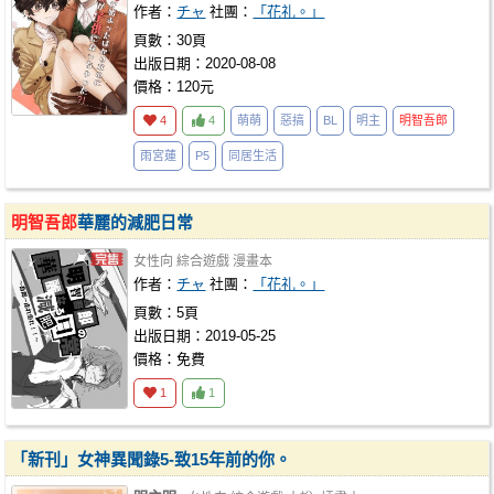
作者：
チャ
社團：
「花礼。」
頁數：30頁
出版日期：2020-08-08
價格：120元
4
4
萌萌
惡搞
BL
明主
明智吾郎
雨宮蓮
P5
同居生活
明智吾郎
華麗的減肥日常
女性向
綜合遊戲
漫畫本
作者：
チャ
社團：
「花礼。」
頁數：5頁
出版日期：2019-05-25
價格：免費
1
1
「新刊」女神異聞錄5-致15年前的你。