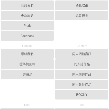
關於我們
隱私政策
更新履歷
免責聲明
Plurk
Facebook
Contact
Content
聯絡我們
同人活動資訊
檢舉與回報
同人誌作品
許願池
同人周邊作品
同人數位作品
BOOKY
Help
Ad