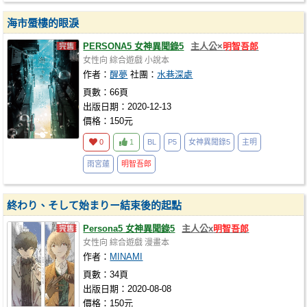
海市蜃樓的眼淚
PERSONA5 女神異聞錄5
主人公×
明智吾郎
女性向
綜合遊戲
小說本
作者：
醒夢
社團：
水巷深處
頁數：66頁
出版日期：2020-12-13
價格：150元
0
1
BL
P5
女神異聞錄5
主明
雨宮蓮
明智吾郎
終わり、そして始まりー結束後的起點
Persona5 女神異聞錄5
主人公x
明智吾郎
女性向
綜合遊戲
漫畫本
作者：
MINAMI
頁數：34頁
出版日期：2020-08-08
價格：150元