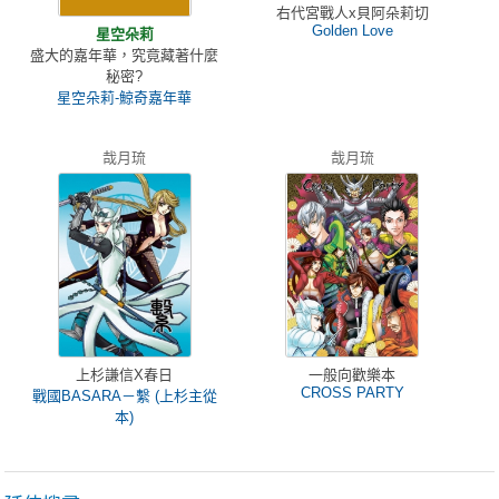
右代宮戰人x貝阿朵莉切
Golden Love
星空朵莉
盛大的嘉年華，究竟藏著什麼
秘密?
星空朵莉-鯨奇嘉年華
哉月琉
哉月琉
上杉謙信X春日
一般向歡樂本
CROSS PARTY
戰國BASARA－繫 (上杉主從
本)