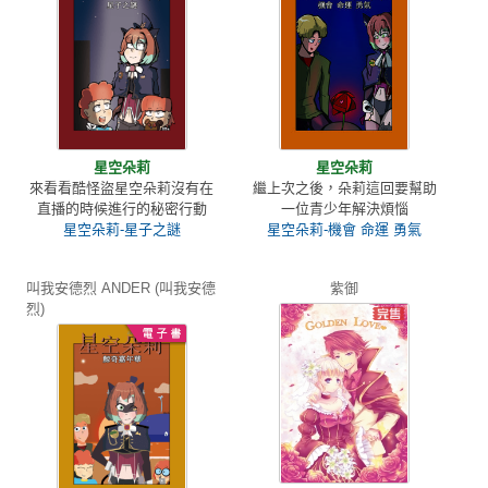
星空朵莉
星空朵莉
來看看酷怪盜星空朵莉沒有在
繼上次之後，朵莉這回要幫助
直播的時候進行的秘密行動
一位青少年解決煩惱
星空朵莉-星子之謎
星空朵莉-機會 命運 勇氣
叫我安德烈 ANDER (叫我安德
紫御
烈)