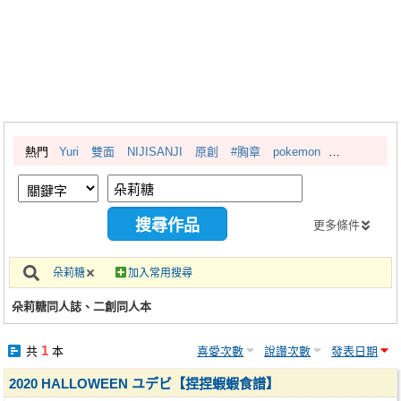
同人社團
工作委託
同人宣傳看板
繪圖藝廊
熱門
Yuri
雙面
NIJISANJI
原創
#胸章
pokemon
交流中心
攤位轉讓區
會員功能選單
更多條件
會員中心
朵莉糖
加入常用搜尋
註冊會員
朵莉糖同人誌、二創同人本
登入
1
共
本
喜愛次數
說讚次數
發表日期
2020 HALLOWEEN ユデビ【捏捏蝦蝦食譜】