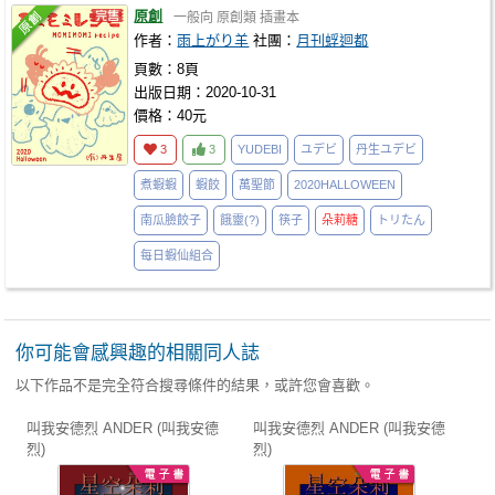
原創
一般向
原創類
插畫本
作者：
雨上がり羊
社團：
月刊蜉迴都
頁數：8頁
出版日期：2020-10-31
價格：40元
3
3
YUDEBI
ユデビ
丹生ユデビ
煮蝦蝦
蝦餃
萬聖節
2020HALLOWEEN
南瓜臉餃子
餓靈(?)
筷子
朵莉糖
トリたん
每日蝦仙組合
你可能會感興趣的相關同人誌
以下作品不是完全符合搜尋條件的結果，或許您會喜歡。
叫我安德烈 ANDER (叫我安德
叫我安德烈 ANDER (叫我安德
烈)
烈)