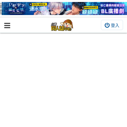
登入
BOOKY書集倉庫
同人作品
同人誌
同人周邊
同人數位作品
活動&消息
同人誌活動
最新消息
同人相關店家
宣傳&交流