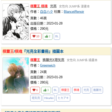
棋靈王
棋魂
光亮
女性向
JUMP系
漫畫本
作者：
白白ハク
社團：
BlancetRenoir
頁數：46頁
出版日期：2023-01-28
價格：290元
10
2
BL
棋靈王
/
棋魂
『光亮全彩畫冊』插圖本
棋靈王
進藤光X塔矢亮
女性向
JUMP系
插畫本
作者：
Greenwich
頁數：24頁
出版日期：2023-01-28
價格：280元
6
3
BL
棋靈王
棋魂
光亮
進藤光
塔矢亮
HikaAki
ヒカアキ