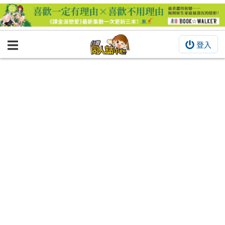
登入
BOOKY書集倉庫
同人作品
同人誌
同人周邊
同人數位作品
活動&消息
同人誌活動
最新消息
同人相關店家
宣傳&交流