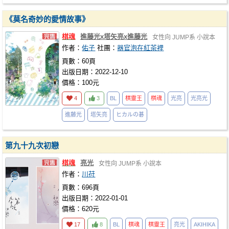
《莫名奇妙的愛情故事》
棋魂
進藤光x塔矢亮x進藤光
女性向
JUMP系
小說本
作者：
佑子
社團：
器官泡在紅茶裡
頁數：60頁
出版日期：2022-12-10
價格：100元
4
3
BL
棋靈王
棋魂
光亮
光亮光
進藤光
塔矢亮
ヒカルの碁
第九十九次初戀
棋魂
亮光
女性向
JUMP系
小說本
作者：
川苻
頁數：696頁
出版日期：2022-01-01
價格：620元
17
8
BL
棋魂
棋靈王
亮光
AKIHIKA