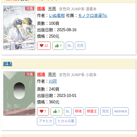
棋魂
光亮
女性向
JUMP系
漫畫本
作者：
いぬ蜜柑
社團：
モノクロ浪漫Tic
頁數：100頁
出版日期：2025-08-16
價格：250元
12
4
BL
光亮
起點
棋魂
亮光
女性向
JUMP系
小說本
作者：
川苻
頁數：240頁
出版日期：2023-10-01
價格：360元
7
3
BL
棋魂
棋靈王
亮光
AKIHIKA
アキヒカ
ヒカルの碁