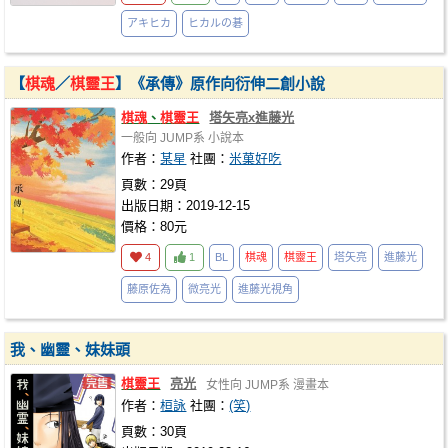
アキヒカ
ヒカルの碁
【
棋魂
／
棋靈王
】《承傳》原作向衍伸二創小說
棋魂
、
棋靈王
塔矢亮x進藤光
一般向
JUMP系
小說本
作者：
某星
社團：
米菓好吃
頁數：29頁
出版日期：2019-12-15
價格：80元
4
1
BL
棋魂
棋靈王
塔矢亮
進藤光
藤原佐為
微亮光
進藤光視角
我、幽靈、妹妹頭
棋靈王
亮光
女性向
JUMP系
漫畫本
作者：
桓詠
社團：
(笑)
頁數：30頁