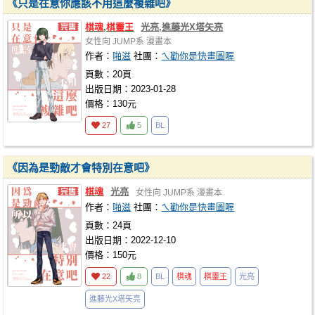
《只是在意你應該不用這麼複雜吧》
棋魂
,
棋靈王
光亮,進藤光X塔矢亮
女性向
JUMP系
漫畫本
作者：
啪滋
社團：
ㄟ勸你是快畫圖喔
頁數：20頁
出版日期：2023-01-28
價格：130元
27
5
BL
《因為是勁敵才會特別在意吧》
棋魂
光亮
女性向
JUMP系
漫畫本
作者：
啪滋
社團：
ㄟ勸你是快畫圖喔
頁數：24頁
出版日期：2022-12-10
價格：150元
22
8
BL
棋魂
棋靈王
光亮
進藤光X塔矢亮