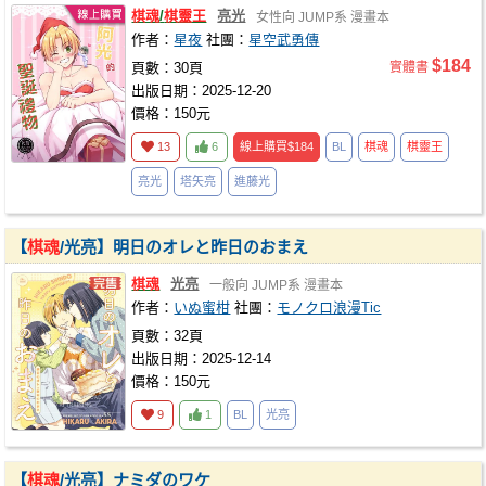
棋魂
/
棋靈王
亮光
女性向
JUMP系
漫畫本
作者：
星夜
社團：
星空武勇傳
$184
頁數：30頁
實體書
出版日期：2025-12-20
價格：150元
13
6
線上購買
$184
BL
棋魂
棋靈王
亮光
塔矢亮
進藤光
【
棋魂
/光亮】明日のオレと昨日のおまえ
棋魂
光亮
一般向
JUMP系
漫畫本
作者：
いぬ蜜柑
社團：
モノクロ浪漫Tic
頁數：32頁
出版日期：2025-12-14
價格：150元
9
1
BL
光亮
【
棋魂
/光亮】ナミダのワケ