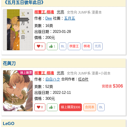
《五月五日彼年此日》
棋靈王
,
棋魂
光亮
女性向
JUMP系
漫畫本
作者：
Dee
社團：
五月五
頁數：16頁
出版日期：2023-01-28
價格：200元
9
1
BL
棋靈王
棋魂
光亮
花與刀
棋靈王
棋魂
光亮
女性向
JUMP系
漫畫+小說本
作者：
白白ハク
合同作者：
红の叶
$306
頁數：52頁
實體書
出版日期：2022-12-11
價格：300元
8
2
線上購買
$306
合同本
BL
LeGO