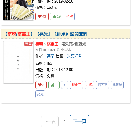
出版日期：2019-02-16
價格：150元
43
19
棋魂
【
棋魂
/
棋靈王
】【亮光】《師承》試閱無料
棋魂
、
棋靈王
塔矢亮x進藤光
女性向
JUMP系
小說本
作者：
某星
社團：
米菓好吃
頁數：8頁
出版日期：2018-12-09
價格：免費
3
1
BL
棋靈王
棋魂
塔矢亮
進藤光
亮光
下一頁
上一頁
1