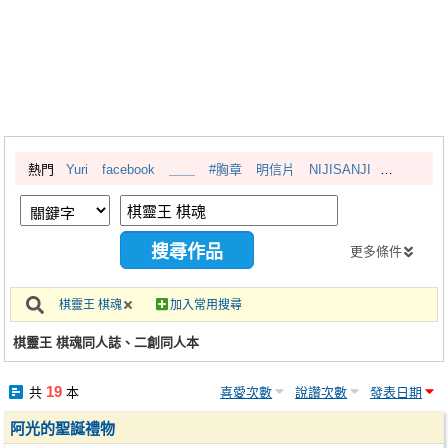
同人社團
工作委託
同人宣傳看板
繪圖藝廊
熱門
Yuri
facebook
＿＿
#胸章
明信片
NIJISANJI
交流中心
攤位轉讓區
會員功能選單
更多條件
會員中心
棋靈王 棋魂
加入常用搜尋
註冊會員
棋靈王 棋魂同人誌、二創同人本
登入
19
共
本
喜愛次數
說讚次數
發表日期
阿光的聖誕禮物