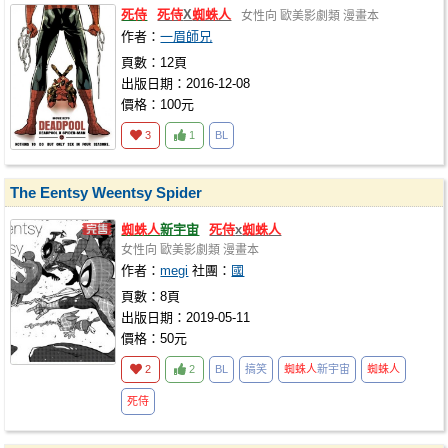
死侍
死侍
X
蜘蛛人
女性向
歐美影劇類
漫畫本
作者：
一眉師兄
頁數：12頁
出版日期：2016-12-08
價格：100元
3
1
BL
The Eentsy Weentsy Spider
蜘蛛人
新宇宙
死侍
x
蜘蛛人
女性向
歐美影劇類
漫畫本
作者：
megi
社團：
國
頁數：8頁
出版日期：2019-05-11
價格：50元
2
2
BL
搞笑
蜘蛛人
新宇宙
蜘蛛人
死侍