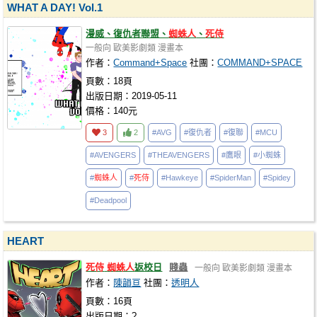
WHAT A DAY! Vol.1
漫威、復仇者聯盟、
蜘蛛人
、
死侍
一般向
歐美影劇類
漫畫本
作者：
Command+Space
社團：
COMMAND+SPACE
頁數：18頁
出版日期：2019-05-11
價格：140元
3
2
#AVG
#復仇者
#復聯
#MCU
#AVENGERS
#THEAVENGERS
#鷹眼
#小蜘蛛
#
蜘蛛人
#
死侍
#Hawkeye
#SpiderMan
#Spidey
#Deadpool
HEART
死侍
蜘蛛人
返校日
賤蟲
一般向
歐美影劇類
漫畫本
作者：
陳韻亘
社團：
透明人
頁數：16頁
出版日期：?