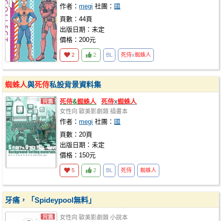
作者：
megi
社團：
國
頁數：44頁
出版日期：未定
價格：200元
2
2
BL
死侍
x
蜘蛛人
蜘蛛人
與
死侍
私設背景資料集
死侍
&
蜘蛛人
死侍
x
蜘蛛人
女性向
歐美影劇類
插畫本
作者：
megi
社團：
國
頁數：20頁
出版日期：未定
價格：150元
5
2
BL
死侍
蜘蛛人
牙痛，「Spideypool無料」
女性向
歐美影劇類
小說本