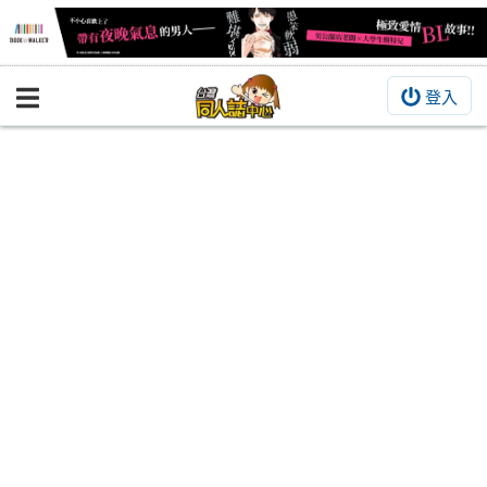
登入
BOOKY書集倉庫
同人作品
同人誌
同人周邊
同人數位作品
活動&消息
同人誌活動
最新消息
同人相關店家
宣傳&交流