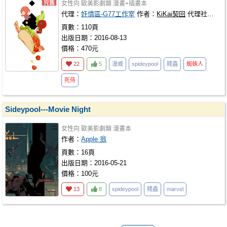
女性向
歐美影劇類
漫畫+插畫本
代理：
奸情區-G77工作室
作者：
KiKai契回
代理社團：
奸
頁數：110頁
出版日期：2016-08-13
價格：470元
22
5
漫威
spideypool
賤蟲
蜘蛛人
死侍
Sideypool---Movie Night
女性向
歐美影劇類
漫畫本
作者：
Apple 翁
頁數：16頁
出版日期：2016-05-21
價格：100元
13
8
spideypool
賤蟲
marvel