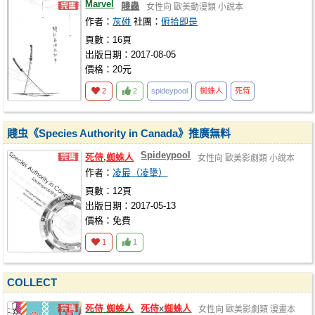
Marvel
賤蟲
女性向
歐美動漫類
小說本
作者：
灰碰
社團：
俯拾即是
頁數：16頁
出版日期：2017-08-05
價格：20元
2
2
spideypool
蜘蛛人
死侍
賤虫《Species Authority in Canada》推廣無料
Spideypool
死侍
,
蜘蛛人
女性向
歐美影劇類
小說本
作者：
凌最（凌墬）
頁數：12頁
出版日期：2017-05-13
價格：免費
1
1
COLLECT
死侍
蜘蛛人
死侍
x
蜘蛛人
女性向
歐美影劇類
漫畫本