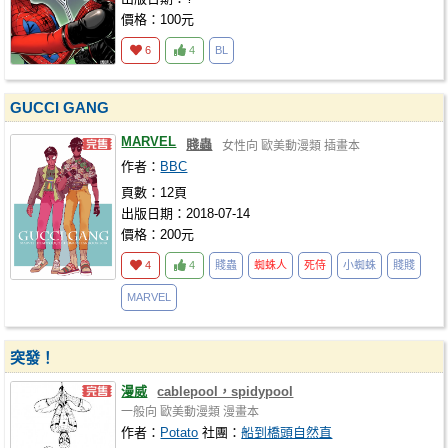
價格：100元
6
4
BL
GUCCI GANG
MARVEL
賤蟲
女性向
歐美動漫類
插畫本
作者：
BBC
頁數：12頁
出版日期：2018-07-14
價格：200元
4
4
賤蟲
蜘蛛人
死侍
小蜘蛛
賤賤
MARVEL
突發！
漫威
cablepool，spidypool
一般向
歐美動漫類
漫畫本
作者：
Potato
社團：
船到橋頭自然直