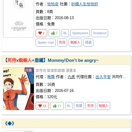
作者：
恰恰皮
社團：
砂糖人生恰恰好
頁數：8頁
出版日期：2016-08-13
價格：免費
2
2
BL
Spideypool
Deadpool
Spider-man
死侍
蜘蛛人
賤蟲
【
死侍
x
蜘蛛人
+盾鐵】Mommy!Don't be angry~
女性向
歐美影劇類
漫畫本
代理：
啾醬
作者：
六虎
代理社團：
出入平安
共同作者：
頁數：16頁
出版日期：2016-07-16
價格：120元
14
11
BL
盾鐵
死侍
蜘蛛人
《◆》