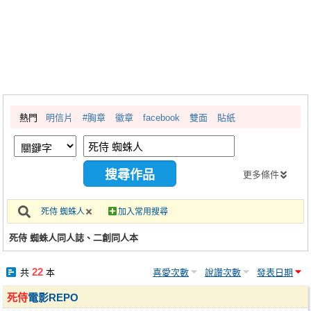
同人社團
工作委託
同人宣傳看板
繪圖藝廊
熱門
明信片
#胸章
徽章
facebook
雙面
貼紙
交流中心
攤位轉讓區
會員功能選單
更多條件
會員中心
死侍 蜘蛛人
加入常用搜尋
註冊會員
死侍 蜘蛛人同人誌、二創同人本
登入
22
共
本
喜愛次數
說讚次數
發表日期
死侍
電影REPO