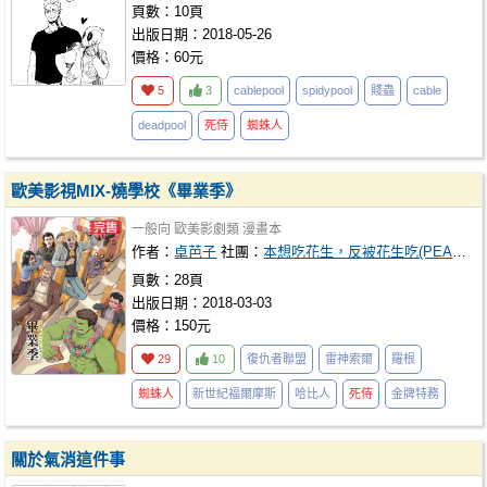
頁數：10頁
出版日期：2018-05-26
價格：60元
5
3
cablepool
spidypool
賤蟲
cable
deadpool
死侍
蜘蛛人
歐美影視MIX-燒學校《畢業季》
一般向
歐美影劇類
漫畫本
作者：
卓芭子
社團：
本想吃花生，反被花生吃(PEANUTS BANANA)
頁數：28頁
出版日期：2018-03-03
價格：150元
29
10
復仇者聯盟
雷神索爾
羅根
蜘蛛人
新世紀福爾摩斯
哈比人
死侍
金牌特務
關於氣消這件事