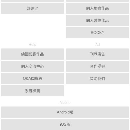
許願池
同人周邊作品
同人數位作品
BOOKY
Help
Ad
繪圖藝廊作品
刊登廣告
同人交流中心
合作提案
Q&A問與答
贊助我們
系統檢測
Mobile
Android版
iOS版