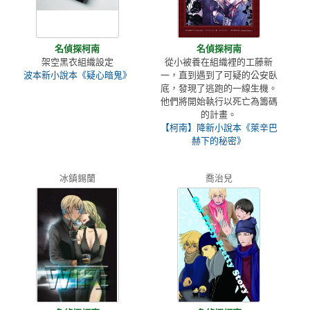
名偵探柯南
名偵探柯南
架空黑衣組織設定
從小被養在組織裡的工藤新
波本新小說本《疑心暗鬼》
一，直到遇到了可疑的公安臥
底，發現了逃跑的一線生機。
他們將開始執行以死亡為籌碼
的計畫。
【柯南】降新小說本《萊辛巴
赫下的秘密》
冰鎮錫蘭
喬治兒