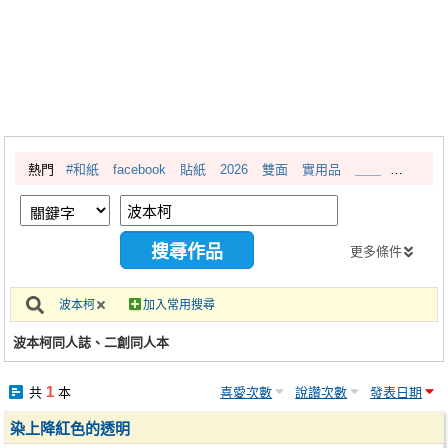
同人社團
工作委託
同人宣傳看板
繪圖藝廊
熱門
#和紙
facebook
貼紙
2026
雙面
實用品
＿＿
交流中心
攤位轉讓區
會員功能選單
更多條件
會員中心
波本柯
加入常用搜尋
註冊會員
波本柯同人誌、二創同人本
登入
1
共
本
喜愛次數
說讚次數
發表日期
染上降紅色的透明