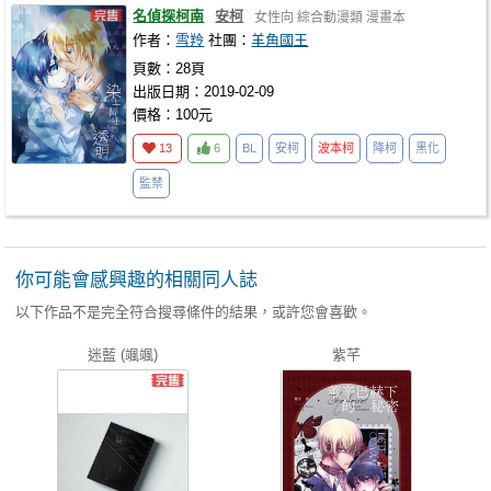
名偵探柯南
安柯
女性向
綜合動漫類
漫畫本
作者：
雪羚
社團：
羊角國王
頁數：28頁
出版日期：2019-02-09
價格：100元
13
6
BL
安柯
波本柯
降柯
黑化
監禁
你可能會感興趣的相關同人誌
以下作品不是完全符合搜尋條件的結果，或許您會喜歡。
迷藍 (颯颯)
紫芊