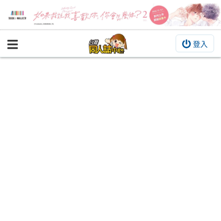
登入
BOOKY書集倉庫
同人作品
同人誌
同人周邊
同人數位作品
活動&消息
同人誌活動
最新消息
同人相關店家
宣傳&交流