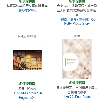
名偵探柯南
名偵探柯南
其實是波本和苦艾酒的聊天本
赤安+ぬい溫馨同居、威士忌
(突發本)WIFE
三人組歡樂(欺負蘇格蘭的)日
常
【柯南／赤安+威士忌】Our
Petty Pretty Story
niyo
Naka 啦啦啦
名偵探柯南
名偵探柯南
交往後設定，兩個和波本威士
赤安 HPparo
忌相關的故事
《 AKAM's stories in
【赤安】Four Roses
Hogwarts》