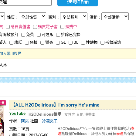
性質：
類別：
活動：
買
購買實體書
購買電子書
預購中
有開放預訂
免費
可通販
排除已完售
擬人
糟糕
惡搞
獵奇
GL
BL
性轉換
形象崩壞
加入常用搜尋
人本
【ALL H2ODelirious】I'm sorry He's mine
YouTube
H2ODelirious總受
女性向
其他
漫畫本
作者：
阿夾
社團：
冷凍夾子
頁數：16頁
H2ODelirious中心 一隻很紳士讀作變態的(活)
泰
迪
熊騷擾Delirious，其他人努力幹掉
泰迪
熊保護
出版日期：2017-05-06