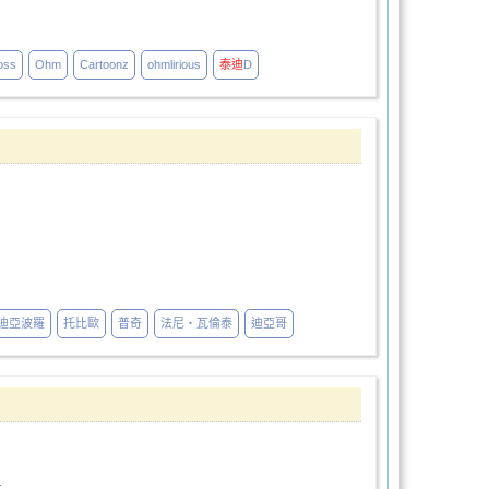
oss
Ohm
Cartoonz
ohmlirious
泰迪
D
迪亞波羅
托比歐
普奇
法尼‧瓦倫泰
迪亞哥