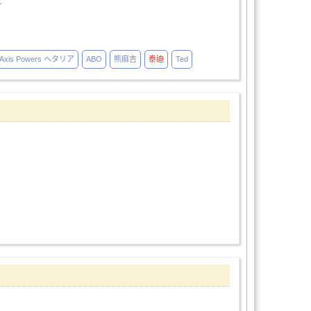
工
Axis Powers ヘタリア
ABO
熊麻吉
泰迪
Ted