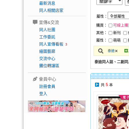
最新消息
同人相關店家
屬性：
宣傳&交流
購買：
可線上購
同人社團
其他：
新刊
工作委託
屬性：
萌萌
同人宣傳看板
3
繪圖藝廊
泰迪
交流中心
泰迪同人誌、二創同
攤位轉讓區
會員中心
5
共
本
註冊會員
登入