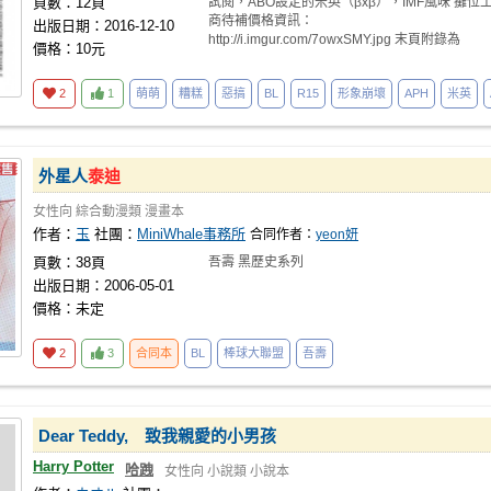
頁數：12頁
試閱，ABO設定的米英（βxβ），IMF風味 攤位
商待補價格資訊：
出版日期：2016-12-10
http://i.imgur.com/7owxSMY.jpg 末頁附錄為
價格：10元
2
1
萌萌
糟糕
惡搞
BL
R15
形象崩壞
APH
米英
外星人
泰迪
女性向
綜合動漫類
漫畫本
作者：
玉
社團：
MiniWhale事務所
合同作者：
yeon妍
頁數：38頁
吾壽 黑歷史系列
出版日期：2006-05-01
價格：未定
2
3
合同本
BL
棒球大聯盟
吾壽
Dear Teddy, 致我親愛的小男孩
Harry Potter
哈跩
女性向
小說類
小說本