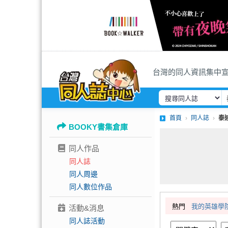
台灣的同人資訊集中
首頁
同人誌
泰
BOOKY書集倉庫
同人作品
同人誌
同人周邊
同人數位作品
熱門
我的英雄學
活動&消息
同人誌活動