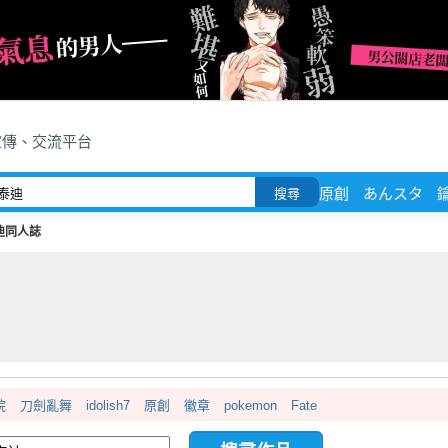
宣傳、交流平台
原創
あんスタ
搜尋
迪同人誌
院
刀劍亂舞
idolish7
原創
徽章
pokemon
Fate