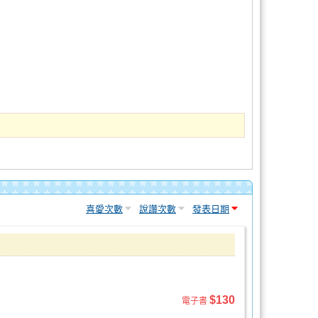
喜愛次數
說讚次數
發表日期
$130
電子書