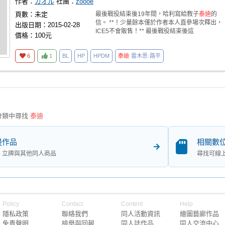
作者：
カオル
社團：
zoooe
頁數：未定
最後戰役結束後19年間，哈利寫給教子
泰迪
的
信。 **！少量餘本僅於作者本人直參場次釋出，
出版日期：2015-02-28
ICE5不會販售！** 最後戰役結束後這
價格：100元
6
1
BL
HP
HPDM
泰迪
·雷木思·路平
分類中尋找
泰迪
邊作品
相關數
、立牌與其他同人商品
尋找可線
Policy
Contact
Content
Help
隱私政策
聯絡我們
同人活動資訊
繪圖藝廊作品
免責聲明
檢舉與回報
同人誌作品
同人交流中心