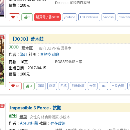
Delirious屁股的白癡故
價格：100元
8
3
購買電子書
$130
youtube
H2Odelirious
Vanoss
h2ovan
【JOJO】荒木莊
JOJO
荒木莊
一般向
JUMP系
漫畫本
作者：
滿月
社團：
喜餅吃到飽
頁數：16頁
BOSS的低能日常
出版日期：2017-04-15
價格：100元
18
3
萌萌
惡搞
四格
形象崩壞
卡茲
DIO
吉良吉影
Impossible β Force - 試閱
APH
米英
女性向
綜合動漫類
小說本
作者：
Absurd=翦
社團：
存在虛無