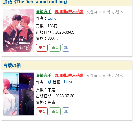
流花《The fight about nothing》
灌籃高手
流川楓x櫻木花道
女性向
JUMP系
小說本
作者：
Echo
頁數：136頁
出版日期：2023-08-05
價格：300元
7
1
BL
言葉の箱
灌籃高手
流川楓x櫻木花道
女性向
JUMP系
小說本
作者：
朔
社團：
Lune
頁數：未定
出版日期：2023-07-30
價格：免費
1
1
BL