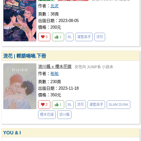
作者：
北沢
頁數：38頁
出版日期：2023-08-05
價格：200元
3
1
BL
灌籃高手
流花
流花 | 輕語喃喃.下冊
流川楓 x 櫻木花道
女性向
JUMP系
小說本
作者：
祐祐
頁數：230頁
出版日期：2023-11-18
價格：350元
2
1
BL
流花
灌籃高手
SLAM DUNK
櫻木花道
流川楓
YOU & I