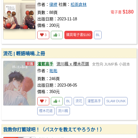
作者：
律裡
社團：
松雨倉林
$180
頁數：88頁
電子書
出版日期：2023-11-18
價格：200元
3
1
購買電子書
$180
BL
流花 | 輕語喃喃.上冊
灌籃高手
流川楓 x 櫻木花道
女性向
JUMP系
小說本
作者：
祐祐
頁數：246頁
出版日期：2023-08-05
價格：350元
7
4
BL
流花
灌籃高手
SLAM DUNK
櫻木花道
流川楓
我教你打籃球吧！（バスケを教えてやろうか！）