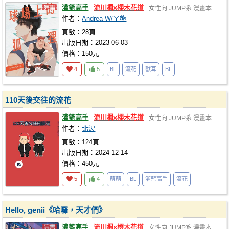
灌籃高手
流川楓x櫻木花道
女性向
JUMP系
漫畫本
作者：
Andrea W/ㄚ熊
頁數：28頁
出版日期：2023-06-03
價格：150元
4
5
BL
流花
獸耳
BL
110天後交往的流花
灌籃高手
流川楓x櫻木花道
女性向
JUMP系
漫畫本
作者：
北沢
頁數：124頁
出版日期：2024-12-14
價格：450元
5
4
萌萌
BL
灌籃高手
流花
Hello, genii《哈囉，天才們》
灌籃高手
流川楓x櫻木花道
女性向
JUMP系
漫畫本