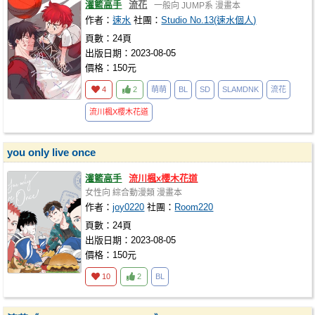
灌籃高手
流花
一般向
JUMP系
漫畫本
作者：
速水
社團：
Studio No.13(速水個人)
頁數：24頁
出版日期：2023-08-05
價格：150元
4
2
萌萌
BL
SD
SLAMDNK
流花
流川楓X櫻木花道
you only live once
灌籃高手
流川楓x櫻木花道
女性向
綜合動漫類
漫畫本
作者：
joy0220
社團：
Room220
頁數：24頁
出版日期：2023-08-05
價格：150元
10
2
BL