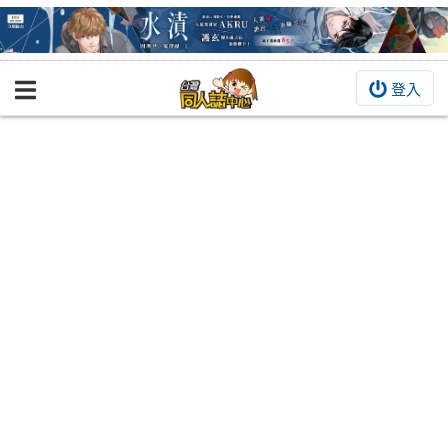
登入
BOOKY書集倉庫
同人作品
同人誌
同人周邊
同人數位作品
活動&消息
同人誌活動
最新消息
同人相關店家
宣傳&交流