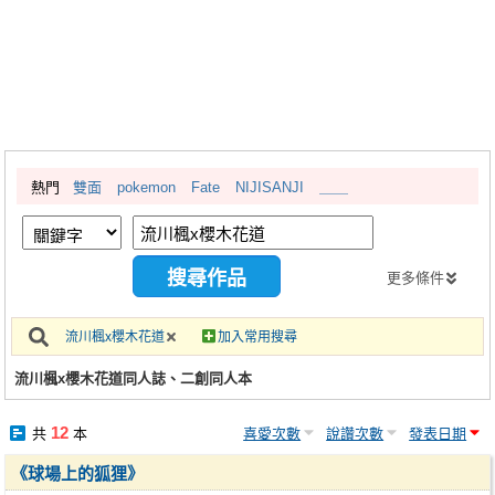
同人社團
工作委託
同人宣傳看板
繪圖藝廊
熱門
雙面
pokemon
Fate
NIJISANJI
＿＿
交流中心
攤位轉讓區
會員功能選單
更多條件
會員中心
流川楓x櫻木花道
加入常用搜尋
註冊會員
流川楓x櫻木花道同人誌、二創同人本
登入
12
共
本
喜愛次數
說讚次數
發表日期
《球場上的狐狸》