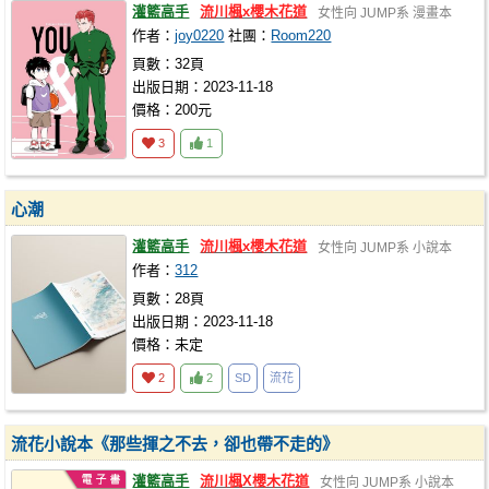
灌籃高手
流川楓x櫻木花道
女性向
JUMP系
漫畫本
作者：
joy0220
社團：
Room220
頁數：32頁
出版日期：2023-11-18
價格：200元
3
1
心潮
灌籃高手
流川楓x櫻木花道
女性向
JUMP系
小說本
作者：
312
頁數：28頁
出版日期：2023-11-18
價格：未定
2
2
SD
流花
流花小說本《那些揮之不去，卻也帶不走的》
灌籃高手
流川楓X櫻木花道
女性向
JUMP系
小說本