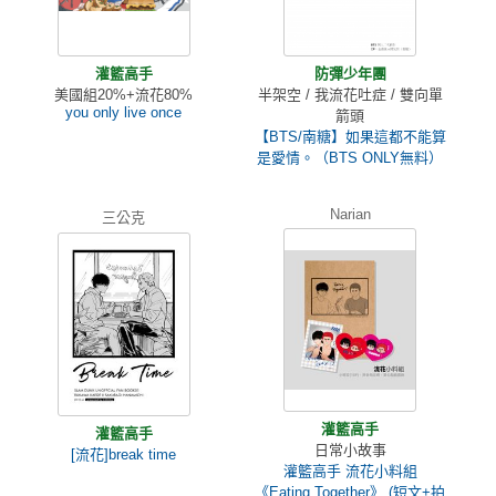
灌籃高手
防彈少年團
美國組20%+流花80%
半架空 / 我流花吐症 / 雙向單
you only live once
箭頭
【BTS/南糖】如果這都不能算
是愛情。（BTS ONLY無料）
Narian
三公克
灌籃高手
灌籃高手
日常小故事
[流花]break time
灌籃高手 流花小料組
《Eating Together》 (短文+拍