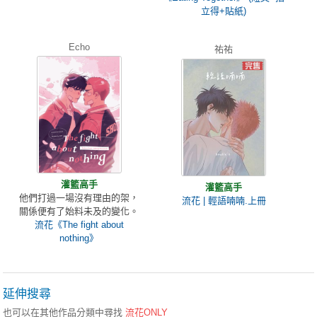
立得+貼紙)
Echo
祐祐
灌籃高手
灌籃高手
他們打過一場沒有理由的架，
流花 | 輕語喃喃.上冊
關係便有了始料未及的變化。
流花《The fight about
nothing》
延伸搜尋
也可以在其他作品分類中尋找
流花ONLY