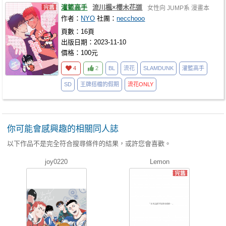
灌籃高手
流川楓×櫻木花道
女性向
JUMP系
漫畫本
作者：
NYO
社團：
necchooo
頁數：16頁
出版日期：2023-11-10
價格：100元
4
2
BL
流花
SLAMDUNK
灌籃高手
SD
王牌搭檔的假期
流花ONLY
你可能會感興趣的相關同人誌
以下作品不是完全符合搜尋條件的結果，或許您會喜歡。
joy0220
Lemon