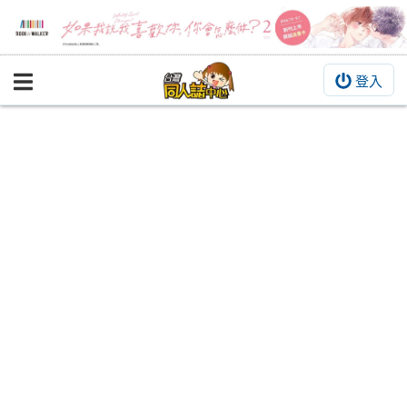
登入
BOOKY書集倉庫
同人作品
同人誌
同人周邊
同人數位作品
活動&消息
同人誌活動
最新消息
同人相關店家
宣傳&交流