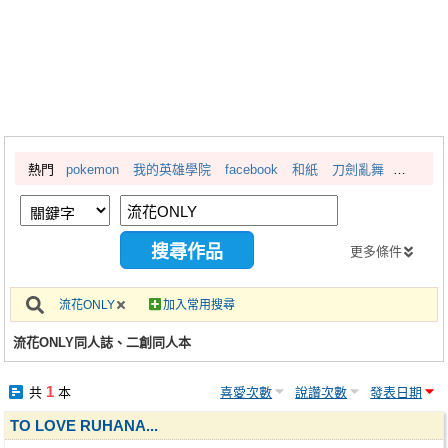
同人社團
工作委託
同人宣傳看板
繪圖藝廊
熱門
pokemon
我的英雄學院
facebook
和紙
刀劍亂舞
交流中心
攤位轉讓區
會員功能選單
更多條件
會員中心
流花ONLY
加入常用搜尋
註冊會員
流花ONLY同人誌、二創同人本
登入
1
共
本
喜愛次數
說讚次數
發表日期
TO LOVE RUHANA...