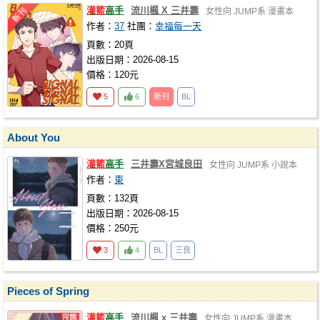
灌籃
高手
流川楓 X 三井壽
女性向
JUMP系
漫畫本
作者：
37
社團：
幸福每一天
頁數：20頁
出版日期：2026-08-15
價格：120元
5
6
新刊
BL
About You
灌籃
高手
三井壽X宮城良田
女性向
JUMP系
小說本
作者：
東
頁數：132頁
出版日期：2026-08-15
價格：250元
3
4
BL
三良
Pieces of Spring
灌籃
高手
流川楓 x 三井壽
女性向
JUMP系
漫畫本