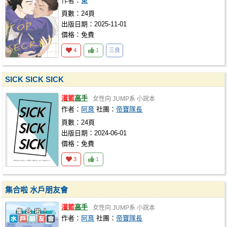
作者：
東
頁數：24頁
出版日期：2025-11-01
價格：免費
4
1
三良
SICK SICK SICK
灌籃
高手
女性向
JUMP系
小說本
作者：
阿育
社團：
帝寶隊長
頁數：24頁
出版日期：2024-06-01
價格：免費
3
1
集合啦 水戶朋友會
灌籃
高手
女性向
JUMP系
小說本
作者：
阿育
社團：
帝寶隊長