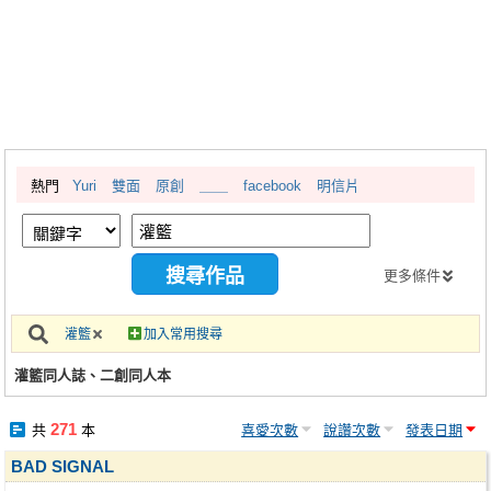
同人社團
工作委託
同人宣傳看板
繪圖藝廊
熱門
Yuri
雙面
原創
＿＿
facebook
明信片
交流中心
攤位轉讓區
會員功能選單
更多條件
會員中心
灌籃
加入常用搜尋
註冊會員
灌籃同人誌、二創同人本
登入
271
共
本
喜愛次數
說讚次數
發表日期
BAD SIGNAL