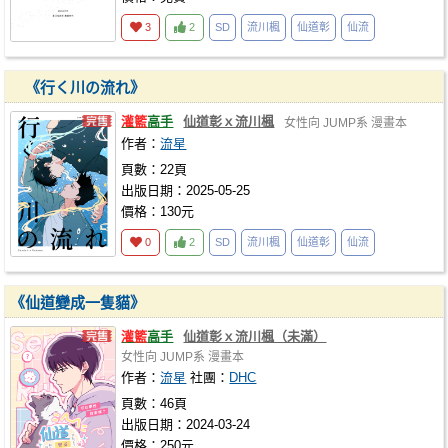
3
2
SD
流川楓
仙道彰
仙流
《行く川の流れ》
灌籃
高手
仙道彰ｘ流川楓
女性向
JUMP系
漫畫本
作者：
流星
頁數：22頁
出版日期：2025-05-25
價格：130元
0
2
SD
流川楓
仙道彰
仙流
《仙道變成一隻貓》
灌籃
高手
仙道彰ｘ流川楓（未滿）
女性向
JUMP系
漫畫本
作者：
流星
社團：
DHC
頁數：46頁
出版日期：2024-03-24
價格：250元