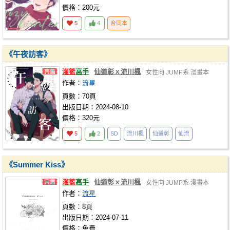
價格：200元
5
4
合同本
《午夜訪客》
灌籃
高手
仙道彰ｘ流川楓
女性向
JUMP系
漫畫本
作者：
流星
頁數：70頁
出版日期：2024-08-10
價格：320元
5
2
SD
流川楓
仙道彰
仙流
《Summer Kiss》
灌籃
高手
仙道彰ｘ流川楓
女性向
JUMP系
漫畫本
作者：
流星
頁數：8頁
出版日期：2024-07-11
價格：免費