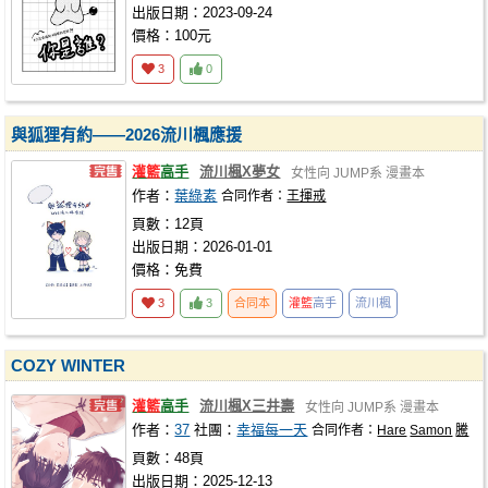
出版日期：2023-09-24
價格：100元
3
0
與狐狸有約——2026流川楓應援
灌籃
高手
流川楓X夢女
女性向
JUMP系
漫畫本
作者：
葉綠素
合同作者：
王揮戒
頁數：12頁
出版日期：2026-01-01
價格：免費
3
3
合同本
灌籃
高手
流川楓
COZY WINTER
灌籃
高手
流川楓X三井壽
女性向
JUMP系
漫畫本
作者：
37
社團：
幸福每一天
合同作者：
Hare
Samon
騰
頁數：48頁
出版日期：2025-12-13