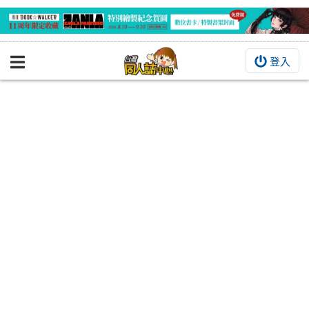
登入
BOOKY書集倉庫
同人作品
同人誌
同人周邊
同人數位作品
活動&消息
同人誌活動
最新消息
同人相關店家
宣傳&交流