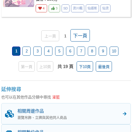
4
3
SD
流川楓
仙道彰
仙流
下一頁
上一頁
1
1
2
3
4
5
6
7
8
9
10
共 19 頁
第一頁
上10頁
下10頁
最後頁
延伸搜尋
也可以在其他作品分類中尋找
灌籃
相關周邊作品
瀏覽吊飾、立牌與其他同人商品