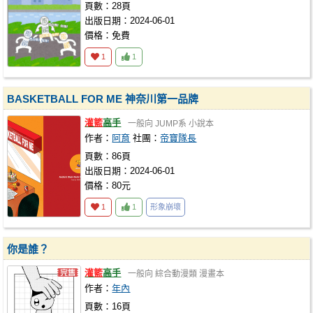
頁數：28頁
出版日期：2024-06-01
價格：免費
1
1
BASKETBALL FOR ME 神奈川第一品牌
灌籃
高手
一般向
JUMP系
小說本
作者：
阿育
社團：
帝寶隊長
頁數：86頁
出版日期：2024-06-01
價格：80元
1
1
形象崩壞
你是誰？
灌籃
高手
一般向
綜合動漫類
漫畫本
作者：
年內
頁數：16頁