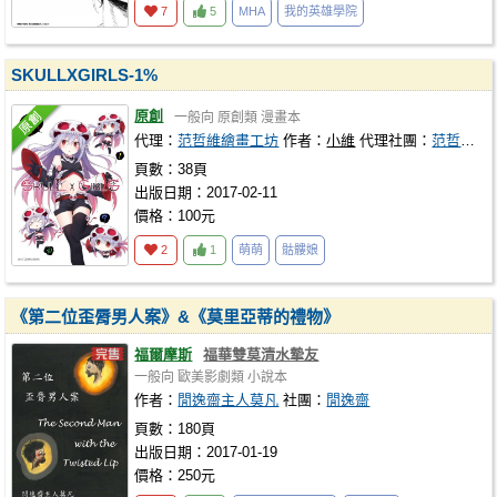
7
5
MHA
我的英雄學院
SKULLXGIRLS-1%
原創
一般向
原創類
漫畫本
代理：
范哲維繪畫工坊
作者：
小維
代理社團：
范哲維繪畫工坊
頁數：38頁
出版日期：2017-02-11
價格：100元
2
1
萌萌
骷髏娘
《第二位歪脣男人案》&《莫里亞蒂的禮物》
福爾摩斯
福華雙莫清水摯友
一般向
歐美影劇類
小說本
作者：
閒逸齋主人莫凡
社團：
閒逸齋
頁數：180頁
出版日期：2017-01-19
價格：250元