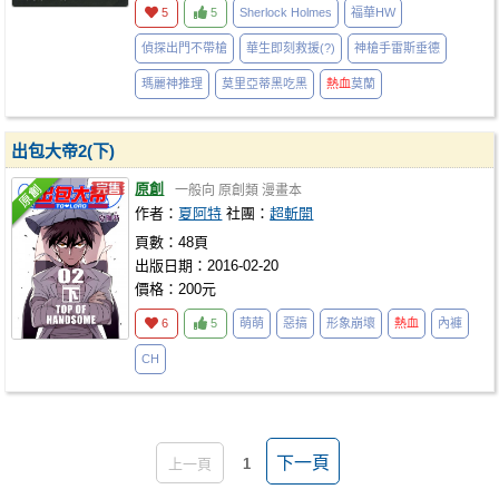
5
5
Sherlock Holmes
福華HW
偵探出門不帶槍
華生即刻救援(?)
神槍手雷斯垂德
瑪麗神推理
莫里亞蒂黑吃黑
熱血
莫蘭
出包大帝2(下)
原創
一般向
原創類
漫畫本
作者：
夏阿特
社團：
超斬開
頁數：48頁
出版日期：2016-02-20
價格：200元
6
5
萌萌
惡搞
形象崩壞
熱血
內褲
CH
下一頁
上一頁
1