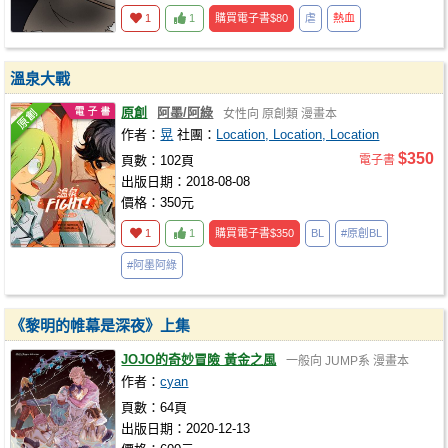
1
1
購買電子書
$80
虐
熱血
溫泉大戰
原創
阿墨/阿綠
女性向
原創類
漫畫本
作者：
晃
社團：
Location, Location, Location
$350
頁數：102頁
電子書
出版日期：2018-08-08
價格：350元
1
1
購買電子書
$350
BL
#原創BL
#阿墨阿綠
《黎明的帷幕是深夜》上集
JOJO的奇妙冒險 黃金之風
一般向
JUMP系
漫畫本
作者：
cyan
頁數：64頁
出版日期：2020-12-13