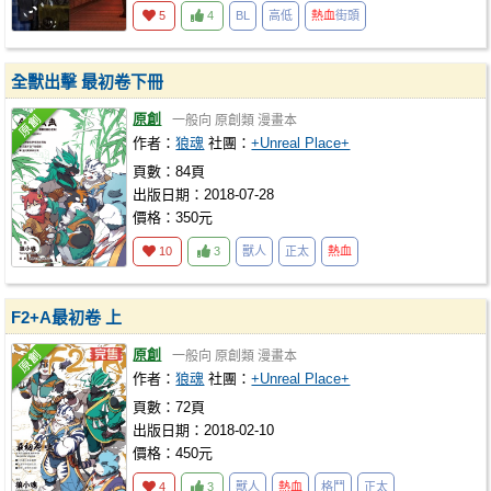
5
4
BL
高低
熱血
街頭
全獸出擊 最初卷下冊
原創
一般向
原創類
漫畫本
作者：
狼魂
社團：
+Unreal Place+
頁數：84頁
出版日期：2018-07-28
價格：350元
10
3
獸人
正太
熱血
F2+A最初卷 上
原創
一般向
原創類
漫畫本
作者：
狼魂
社團：
+Unreal Place+
頁數：72頁
出版日期：2018-02-10
價格：450元
4
3
獸人
熱血
格鬥
正太