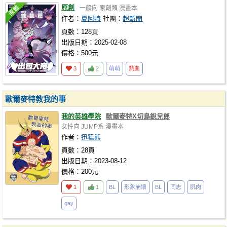
原創
一般向
原創類
漫畫本
作者：
夏阿特
社團：
超斬開
頁數：128頁
出版日期：2025-02-08
價格：500元
3
2
萌萌
熱血
歐爾麥特教我的事
我的英雄學院
歐爾麥特X切島銳兒郎
女性向
JUMP系
漫畫本
作者：
迅猛熊
頁數：28頁
出版日期：2023-08-12
價格：200元
1
1
BL
形象崩壞
BL
同志
肌肉
gay