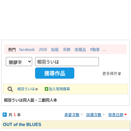
同人社團
工作委託
同人宣傳看板
繪圖藝廊
熱門
facebook
2026
貼紙
吊飾
收藏品
#胸章
交流中心
攤位轉讓區
會員功能選單
更多條件
會員中心
相羽ういは
加入常用搜尋
註冊會員
相羽ういは同人誌、二創同人本
登入
1
共
本
喜愛次數
說讚次數
發表日期
OUT of the BLUES