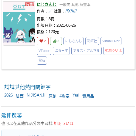
にじさんじ
一般向
其他
插畫本
作者：
／
社團：
//X/////
頁數：8頁
出版日期：2021-06-26
價格：120元
2
3
にじさんじ
彩虹社
Virtual Liver
VTuber
ぶるーず
アルス・アルマル
相羽ういは
黛灰
試試其他熱門關鍵字
2026
NIJISANJI
Yuri
雙面
原創
#胸章
實用品
延伸搜尋
也可以在其他作品分類中尋找
相羽ういは