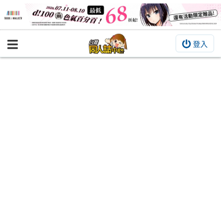
登入
BOOKY書集倉庫
同人作品
同人誌
同人周邊
同人數位作品
活動&消息
同人誌活動
最新消息
同人相關店家
宣傳&交流