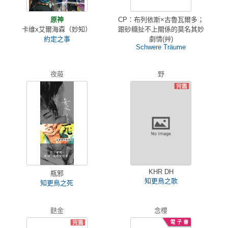
原神
CP：布列依斯×古魯瓦爾多；
卡维x艾爾海森（妙知）
跟砂糖扯不上關係的莫名其妙
約定之事
劇情(艸)
Schwere Träume
夜蒑
野
KHR DH
瓶邪
知更鳥之歌
知更鳥之死
麩金
念櫻