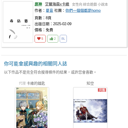
原神
艾爾海森x卡維
女性向
綜合遊戲
小說本
作者：
夏音
社團：
你們一個個都是homo
頁數：8頁
出版日期：2025-02-09
價格：免費
5
2
BL
你可能會感興趣的相關同人誌
以下作品不是完全符合搜尋條件的結果，或許您會喜歡。
卡維的鑰匙
知空
代理