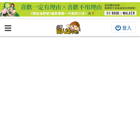
登入
BOOKY書集倉庫
同人作品
同人誌
同人周邊
同人數位作品
活動&消息
同人誌活動
最新消息
同人相關店家
宣傳&交流