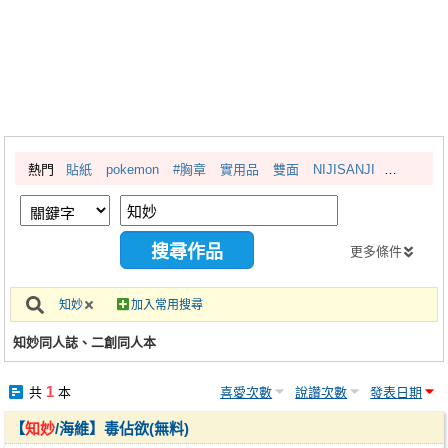
同人社團
工作委託
同人宣傳看板
繪圖藝廊
熱門
貼紙
pokemon
#胸章
實用品
雙面
NIJISANJI
交流中心
攤位轉讓區
會員功能選單
更多條件
會員中心
知妙
加入常用搜尋
註冊會員
知妙同人誌、二創同人本
登入
1
共
本
喜愛次數
說讚次數
發表日期
【
知妙
/海維】毒佔欲(無料)