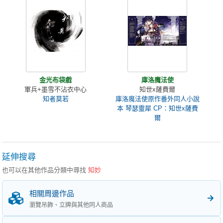
金光布袋戲
庫洛魔法使
軍兵+墨雪不沾衣中心
知世x薩費爾
知者莫若
庫洛魔法使原作番外同人小說
本 琴瑟靈犀 CP：知世x薩費
爾
延伸搜尋
也可以在其他作品分類中尋找
知妙
相關周邊作品
瀏覽吊飾、立牌與其他同人商品