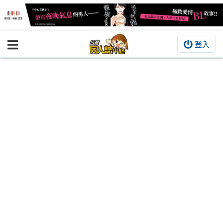
登入
BOOKY書集倉庫
同人作品
同人誌
同人周邊
同人數位作品
活動&消息
同人誌活動
最新消息
同人相關店家
宣傳&交流