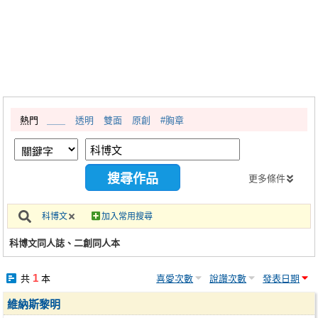
同人社團
工作委託
同人宣傳看板
繪圖藝廊
熱門
＿＿
透明
雙面
原創
#胸章
交流中心
攤位轉讓區
會員功能選單
更多條件
會員中心
科博文
加入常用搜尋
註冊會員
科博文同人誌、二創同人本
登入
1
共
本
喜愛次數
說讚次數
發表日期
維納斯黎明