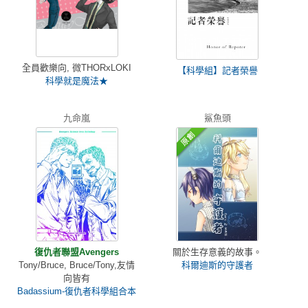
全員歡樂向, 微THORxLOKI
【科學組】記者榮譽
科學就是魔法★
九命嵐
鯊魚頭
復仇者聯盟Avengers
關於生存意義的故事。
Tony/Bruce, Bruce/Tony,友情
科爾迪斯的守護者
向皆有
Badassium-復仇者科學組合本