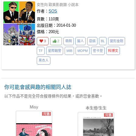
女性向
歐美影劇類
小說本
作者：
SOS
頁數：110頁
出版日期：2014-01-30
價格：200元
3
2
萌萌
擬人
惡搞
BL
變形金剛
TF
星際戰警
MIB
MOPM
密卡登
科博文
黑衣人
你可能會感興趣的相關同人誌
以下作品不是完全符合搜尋條件的結果，或許您會喜歡。
Misy
本生燈/生生