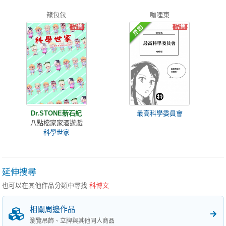
籠包包
咖哩東
Dr.STONE新石紀
最高科學委員會
八點檔家家酒遊戲
科學世家
延伸搜尋
也可以在其他作品分類中尋找
科博文
相關周邊作品
瀏覽吊飾、立牌與其他同人商品