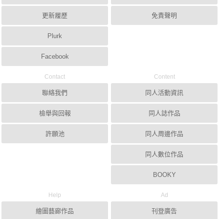
更新履歷
免責聲明
Plurk
Facebook
Contact
Content
聯絡我們
同人活動資訊
檢舉與回報
同人誌作品
許願池
同人周邊作品
同人數位作品
BOOKY
Help
Ad
繪圖藝廊作品
刊登廣告