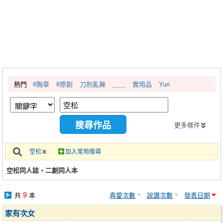
同人社團
工作委託
同人宣傳看板
繪圖藝廊
熱門
#胸章
#原創
刀劍亂舞
＿＿
實用品
Yuri
交流中心
攤位轉讓區
會員功能選單
更多條件
會員中心
空松
加入常用搜尋
註冊會員
空松同人誌、二創同人本
登入
9
共
本
喜愛次數
說讚次數
發表日期
家有次女