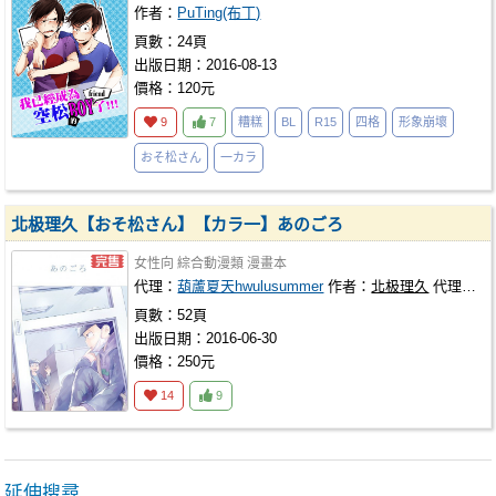
作者：
PuTing(布丁)
頁數：24頁
出版日期：2016-08-13
價格：120元
9
7
糟糕
BL
R15
四格
形象崩壞
おそ松さん
一カラ
北极理久【おそ松さん】【カラ一】あのごろ
女性向
綜合動漫類
漫畫本
代理：
葫蘆夏天hwulusummer
作者：
北极理久
代理社團：
頁數：52頁
出版日期：2016-06-30
價格：250元
14
9
延伸搜尋