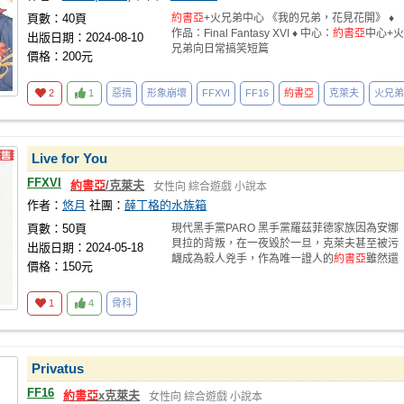
頁數：40頁
約書亞
+火兄弟中心 《我的兄弟，花見花開》 ♦︎
作品：Final Fantasy XVI ♦︎ 中心：
約書亞
中心+火
出版日期：2024-08-10
兄弟向日常搞笑短篇
價格：200元
2
1
惡搞
形象崩壞
FFXVI
FF16
約書亞
克萊夫
火兄弟
Live for You
FFXVI
約書亞
/克萊夫
女性向
綜合遊戲
小說本
作者：
悠月
社團：
薛丁格的水族箱
頁數：50頁
現代黑手黨PARO 黑手黨羅茲菲德家族因為安娜
貝拉的背叛，在一夜毀於一旦，克萊夫甚至被污
出版日期：2024-05-18
衊成為殺人兇手，作為唯一證人的
約書亞
雖然還
價格：150元
小但他被威
1
4
骨科
Privatus
FF16
約書亞
x克萊夫
女性向
綜合遊戲
小說本