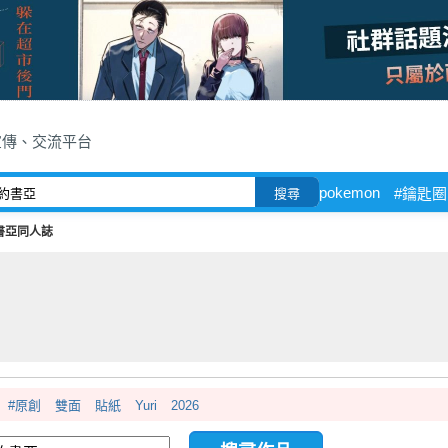
宣傳、交流平台
pokemon
#鑰匙圈
搜尋
書亞同人誌
#原創
雙面
貼紙
Yuri
2026