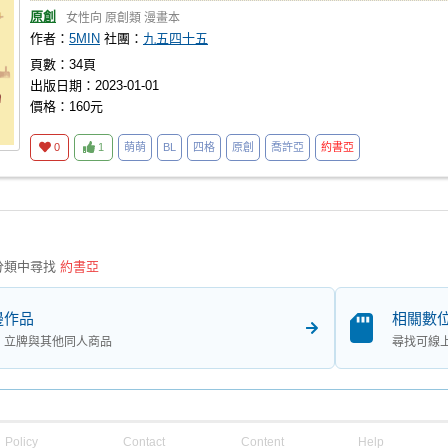
原創
女性向
原創類
漫畫本
作者：
5MIN
社團：
九五四十五
頁數：34頁
出版日期：2023-01-01
價格：160元
0
1
萌萌
BL
四格
原創
喬許亞
約書亞
分類中尋找
約書亞
邊作品
相關數
、立牌與其他同人商品
尋找可線
Policy
Contact
Content
Help