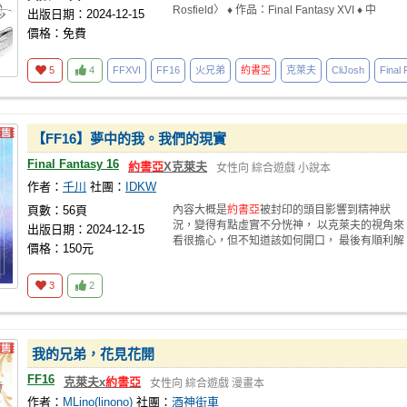
Rosfield〉 ♦︎ 作品：Final Fantasy XVI ♦︎ 中
出版日期：2024-12-15
價格：免費
5
4
FFXVI
FF16
火兄弟
約書亞
克萊夫
CliJosh
Final
【FF16】夢中的我。我們的現實
Final Fantasy 16
約書亞
X克萊夫
女性向
綜合遊戲
小說本
作者：
千川
社團：
IDKW
頁數：56頁
內容大概是
約書亞
被封印的頭目影響到精神狀
況，變得有點虛實不分恍神， 以克萊夫的視角來
出版日期：2024-12-15
看很擔心，但不知道該如何開口， 最後有順利解
價格：150元
決事件（吧）
3
2
我的兄弟，花見花開
FF16
克萊夫x
約書亞
女性向
綜合遊戲
漫畫本
作者：
MLino(linono)
社團：
酒神街車