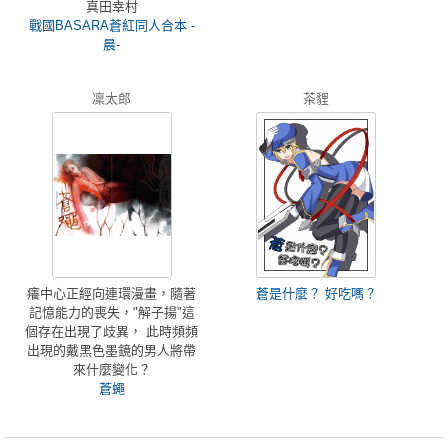
真田幸村
戰國BASARA蒼紅同人合本 -
晨-
凜太郎
茶貍
癢中心正經向連環漫畫，隨著
蒼是什麼？ 好吃嗎？
記憶能力的喪失，"解子揚"這
個存在出現了歧異， 此時頻頻
出現的戴黑色墨鏡的男人將帶
來什麼變化？
蒼蠅