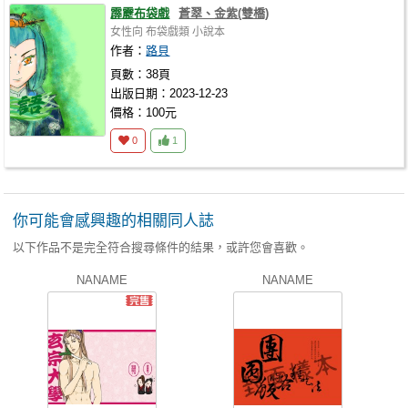
霹靂布袋戲
蒼翠、金紫(雙橋)
女性向
布袋戲類
小說本
作者：
路貝
頁數：38頁
出版日期：2023-12-23
價格：100元
0
1
你可能會感興趣的相關同人誌
以下作品不是完全符合搜尋條件的結果，或許您會喜歡。
NANAME
NANAME