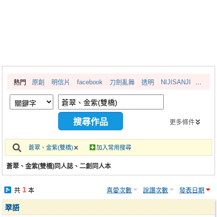
同人社團
工作委託
同人宣傳看板
繪圖藝廊
熱門
原創
明信片
facebook
刀劍亂舞
透明
NIJISANJI
交流中心
攤位轉讓區
會員功能選單
更多條件
會員中心
蒼翠、金紫(雙橋)
加入常用搜尋
註冊會員
蒼翠、金紫(雙橋)同人誌、二創同人本
登入
1
共
本
喜愛次數
說讚次數
發表日期
翠語