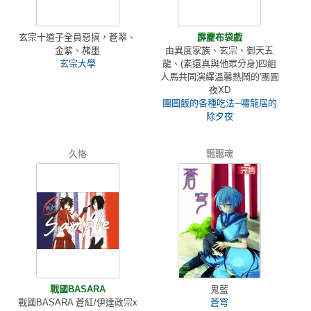
玄宗十道子全員惡搞，蒼翠、
霹靂布袋戲
金紫、赭墨
由異度家族、玄宗、御天五
玄宗大學
龍、(素還真與他眾分身)四組
人馬共同演繹溫馨熱鬧的'團圓
夜XD
團圓飯的各種吃法─嘯龍居的
除夕夜
久恪
飄飄魂
戰國BASARA
鬼藍
戰國BASARA 蒼紅/伊達政宗x
蒼穹