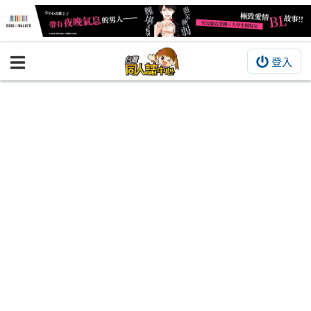
登入
BOOKY書集倉庫
同人作品
同人誌
同人周邊
同人數位作品
活動&消息
同人誌活動
最新消息
同人相關店家
宣傳&交流