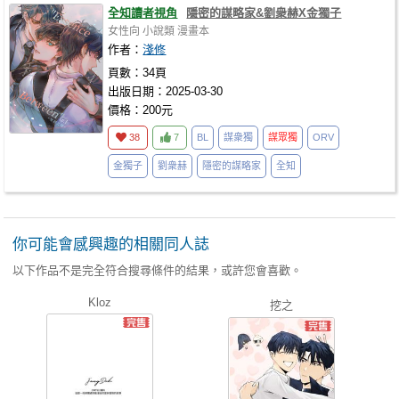
全知讀者視角
隱密的謀略家&劉衆赫X金獨子
女性向
小說類
漫畫本
作者：
淺修
頁數：34頁
出版日期：2025-03-30
價格：200元
38
7
BL
謀衆獨
謀眾獨
ORV
金獨子
劉衆赫
隱密的謀略家
全知
你可能會感興趣的相關同人誌
以下作品不是完全符合搜尋條件的結果，或許您會喜歡。
Kloz
挖之