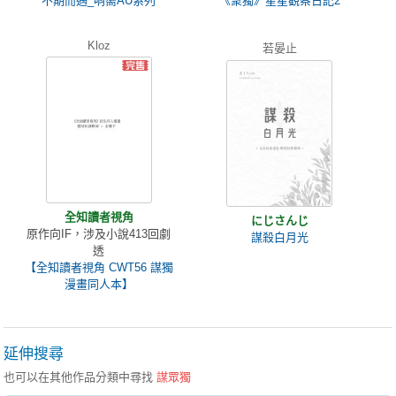
不期而遇_哨嚮AU系列
《衆獨》星星觀察日記2
Kloz
若晏止
全知讀者視角
にじさんじ
原作向IF，涉及小說413回劇
謀殺白月光
透
【全知讀者視角 CWT56 謀獨
漫畫同人本】
延伸搜尋
也可以在其他作品分類中尋找
謀眾獨