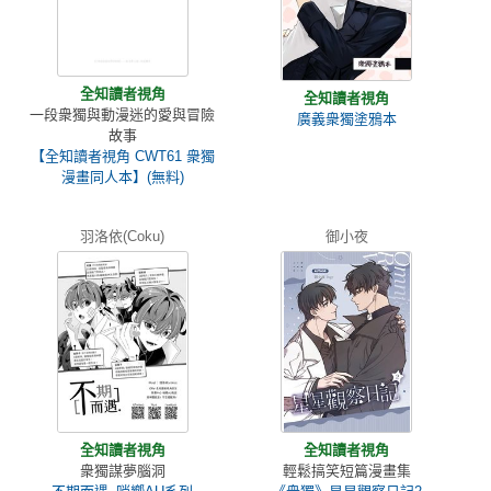
全知讀者視角
全知讀者視角
一段衆獨與動漫迷的愛與冒險
廣義衆獨塗鴉本
故事
【全知讀者視角 CWT61 衆獨
漫畫同人本】(無料)
羽洛依(Coku)
御小夜
全知讀者視角
全知讀者視角
衆獨謀夢腦洞
輕鬆搞笑短篇漫畫集