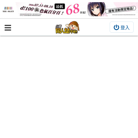
登入
BOOKY書集倉庫
同人作品
同人誌
同人周邊
同人數位作品
活動&消息
同人誌活動
最新消息
同人相關店家
宣傳&交流