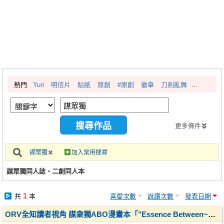
同人社團
工作委託
同人宣傳看板
繪圖藝廊
熱門
Yuri
明信片
貼紙
原創
#原創
徽章
刀劍亂舞
交流中心
攤位轉讓區
會員功能選單
更多條件
會員中心
謀眾獨
加入常用搜尋
註冊會員
謀眾獨同人誌、二創同人本
登入
1
共
本
喜愛次數
說讚次數
發表日期
ORV全知讀者視角 謀衆獨ABO漫畫本「"Essence Between~雙宿之間" 」Ep.1