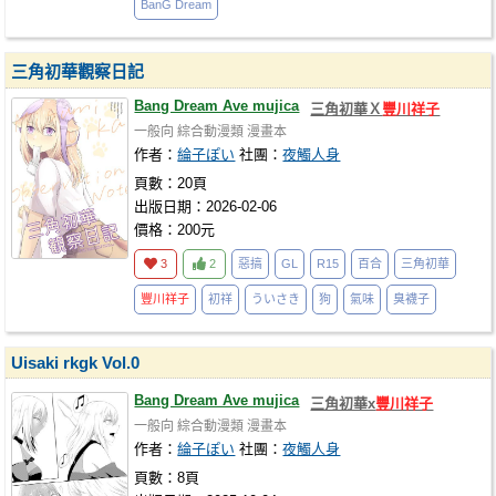
BanG Dream
三角初華觀察日記
Bang Dream Ave mujica
三角初華Ｘ
豐川祥子
一般向
綜合動漫類
漫畫本
作者：
綸子ぽい
社團：
夜觸人身
頁數：20頁
出版日期：2026-02-06
價格：200元
3
2
惡搞
GL
R15
百合
三角初華
豐川祥子
初祥
ういさき
狗
氣味
臭襪子
Uisaki rkgk Vol.0
Bang Dream Ave mujica
三角初華x
豐川祥子
一般向
綜合動漫類
漫畫本
作者：
綸子ぽい
社團：
夜觸人身
頁數：8頁