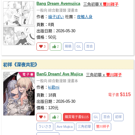
Bang Dream Avemujica
三角初華Ｘ
豐川祥子
一般向
綜合動漫類
漫畫本
作者：
綸子ぽい
社團：
夜觸人身
頁數：8頁
出版日期：2026-05-30
價格：50元
3
2
萌萌
GL
百合
初祥《深夜共犯》
BanG Dream! Ave Mujica
三角初華 x
豐川祥子
一般向
綜合動漫類
漫畫本
作者：
ki君mi
$115
頁數：18頁
電子書
出版日期：2026-05-30
價格：120元
8
2
購買電子書
$115
GL
百合
初祥
ういさき
Ave Mujica
三角初華
豐川祥子