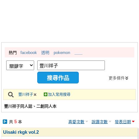
同人社團
工作委託
同人宣傳看板
繪圖藝廊
熱門
facebook
透明
pokemon
＿＿
交流中心
攤位轉讓區
會員功能選單
更多條件
會員中心
豐川祥子
加入常用搜尋
註冊會員
豐川祥子同人誌、二創同人本
登入
5
共
本
喜愛次數
說讚次數
發表日期
Uisaki rkgk vol.2