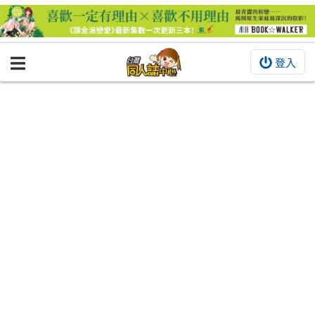
登入
BOOKY書集倉庫
同人作品
同人誌
同人周邊
同人數位作品
活動&消息
同人誌活動
最新消息
同人相關店家
宣傳&交流