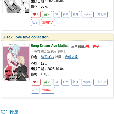
出版日期：2025-10-04
價格：50元
2
4
GL
百合
初祥
mujica
三角初華
初音
豐川祥子
Uisaki love love collection
Bang Dream Ave Mujica
三角初華x
豐川祥子
一般向
綜合動漫類
漫畫本
作者：
綸子ぽい
社團：
夜觸人身
頁數：12頁
出版日期：2025-10-04
價格：150元
1
2
GL
百合
初祥
mujica
三角初華
初音
豐川祥子
延伸搜尋