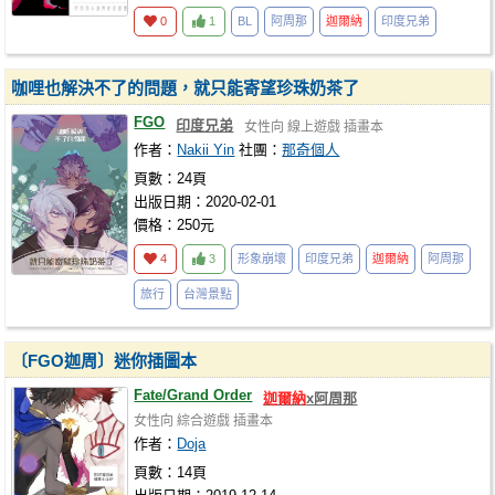
0
1
BL
阿周那
迦爾納
印度兄弟
咖哩也解決不了的問題，就只能寄望珍珠奶茶了
FGO
印度兄弟
女性向
線上遊戲
插畫本
作者：
Nakii Yin
社團：
那奇個人
頁數：24頁
出版日期：2020-02-01
價格：250元
4
3
形象崩壞
印度兄弟
迦爾納
阿周那
旅行
台灣景點
〔FGO迦周〕迷你插圖本
Fate/Grand Order
迦爾納
x阿周那
女性向
綜合遊戲
插畫本
作者：
Doja
頁數：14頁