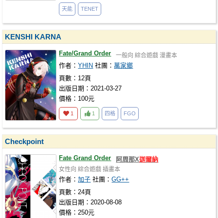
天能
TENET
KENSHI KARNA
Fate/Grand Order
一般向
綜合遊戲
漫畫本
作者：
YHIN
社團：
萬家鄉
頁數：12頁
出版日期：2021-03-27
價格：100元
1
1
四格
FGO
Checkpoint
Fate Grand Order
阿周那X
迦爾納
女性向
綜合遊戲
插畫本
作者：
加子
社團：
GG++
頁數：24頁
出版日期：2020-08-08
價格：250元