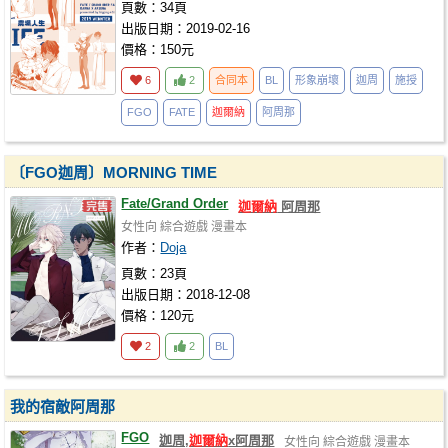
頁數：34頁
出版日期：2019-02-16
價格：150元
6
2
合同本
BL
形象崩壞
迦周
施授
FGO
FATE
迦爾納
阿周那
〔FGO迦周〕MORNING TIME
Fate/Grand Order
迦爾納
阿周那
女性向
綜合遊戲
漫畫本
作者：
Doja
頁數：23頁
出版日期：2018-12-08
價格：120元
2
2
BL
我的宿敵阿周那
FGO
迦周,
迦爾納
x阿周那
女性向
綜合遊戲
漫畫本