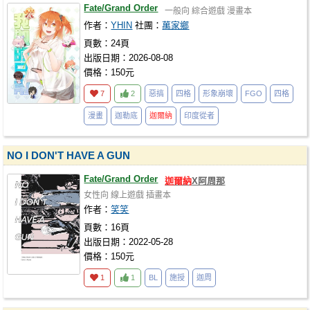
Fate/Grand Order
一般向
綜合遊戲
漫畫本
作者：
YHIN
社團：
萬家鄉
頁數：24頁
出版日期：2026-08-08
價格：150元
7
2
惡搞
四格
形象崩壞
FGO
四格
漫畫
迦勒底
迦爾納
印度從者
NO I DON'T HAVE A GUN
Fate/Grand Order
迦爾納
X阿周那
女性向
線上遊戲
插畫本
作者：
笑笑
頁數：16頁
出版日期：2022-05-28
價格：150元
1
1
BL
施授
迦周