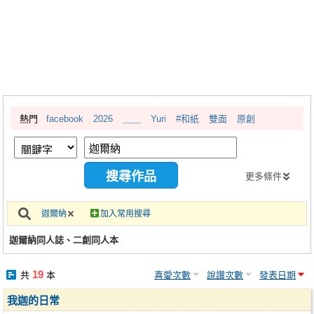
同人社團
工作委託
同人宣傳看板
繪圖藝廊
熱門
facebook
2026
＿＿
Yuri
#和紙
雙面
原創
交流中心
攤位轉讓區
會員功能選單
更多條件
會員中心
迦爾納
加入常用搜尋
註冊會員
迦爾納同人誌、二創同人本
登入
19
共
本
喜愛次數
說讚次數
發表日期
我迦的日常