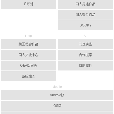
許願池
同人周邊作品
同人數位作品
BOOKY
Help
Ad
繪圖藝廊作品
刊登廣告
同人交流中心
合作提案
Q&A問與答
贊助我們
系統檢測
Mobile
Android版
iOS版