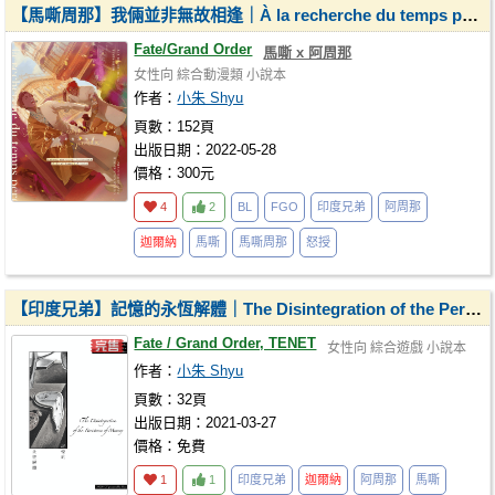
【馬嘶周那】我倆並非無故相逢｜À la recherche du temps perdu
Fate/Grand Order
馬嘶 x 阿周那
女性向
綜合動漫類
小說本
作者：
小朱 Shyu
頁數：152頁
出版日期：2022-05-28
價格：300元
4
2
BL
FGO
印度兄弟
阿周那
迦爾納
馬嘶
馬嘶周那
怒授
【印度兄弟】記憶的永恆解體｜The Disintegration of the Persistence of Memory
Fate / Grand Order, TENET
女性向
綜合遊戲
小說本
作者：
小朱 Shyu
頁數：32頁
出版日期：2021-03-27
價格：免費
1
1
印度兄弟
迦爾納
阿周那
馬嘶