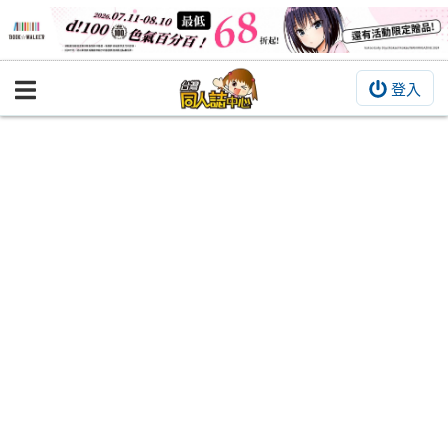
登入
BOOKY書集倉庫
同人作品
同人誌
同人周邊
同人數位作品
活動&消息
同人誌活動
最新消息
同人相關店家
宣傳&交流