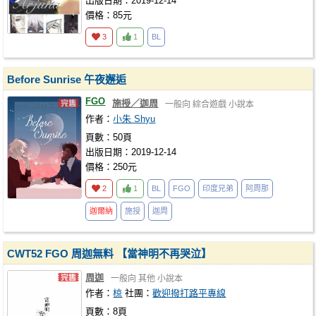
出版日期：2019-12-14
價格：85元
3
1
BL
Before Sunrise 午夜邂逅
FGO
施授／迦周
一般向
綜合遊戲
小說本
作者：
小朱 Shyu
頁數：50頁
出版日期：2019-12-14
價格：250元
2
1
BL
FGO
印度兄弟
阿周那
迦爾納
施授
迦周
CWT52 FGO 周迦無料 【當神明不再哭泣】
周迦
一般向
其他
小說本
作者：
椋
社團：
歡迎撥打路平專線
頁數：8頁