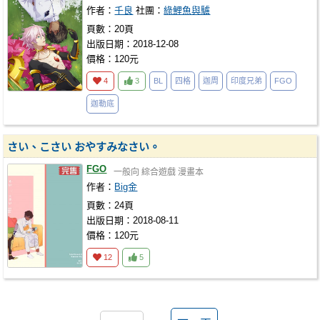
作者：
千良
社團：
綠鯉魚與驢
頁數：20頁
出版日期：2018-12-08
價格：120元
4
3
BL
四格
迦周
印度兄弟
FGO
迦勒底
さい、こさい おやすみなさい。
FGO
一般向
綜合遊戲
漫畫本
作者：
Big金
頁數：24頁
出版日期：2018-08-11
價格：120元
12
5