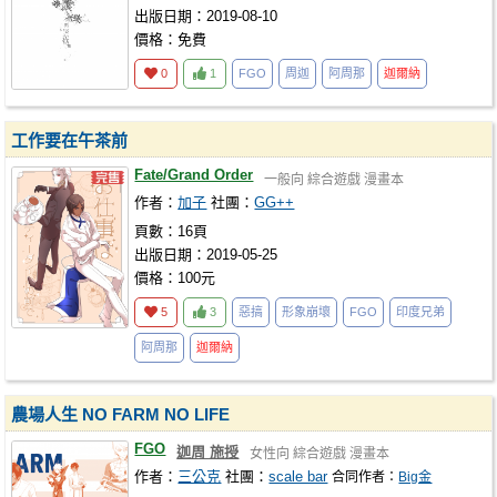
出版日期：2019-08-10
價格：免費
0
1
FGO
周迦
阿周那
迦爾納
工作要在午茶前
Fate/Grand Order
一般向
綜合遊戲
漫畫本
作者：
加子
社團：
GG++
頁數：16頁
出版日期：2019-05-25
價格：100元
5
3
惡搞
形象崩壞
FGO
印度兄弟
阿周那
迦爾納
農場人生 NO FARM NO LIFE
FGO
迦周 施授
女性向
綜合遊戲
漫畫本
作者：
三公克
社團：
scale bar
合同作者：
Big金