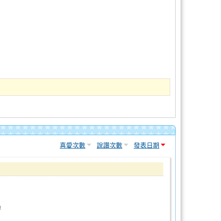
喜愛次數
說讚次數
發表日期
過