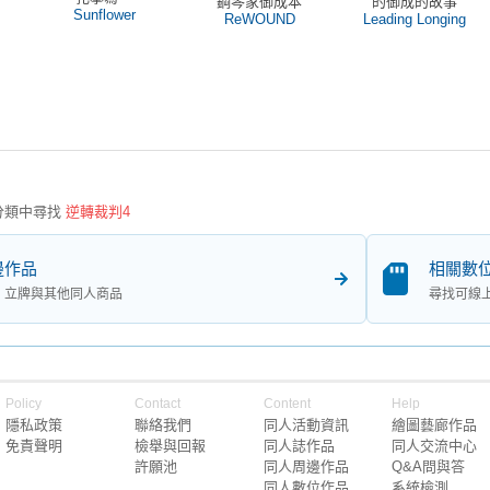
鋼琴家御成本
的御成的故事
Sunflower
ReWOUND
Leading Longing
分類中尋找
逆轉裁判4
邊作品
相關數
、立牌與其他同人商品
尋找可線
Policy
Contact
Content
Help
隱私政策
聯絡我們
同人活動資訊
繪圖藝廊作品
免責聲明
檢舉與回報
同人誌作品
同人交流中心
許願池
同人周邊作品
Q&A問與答
同人數位作品
系統檢測