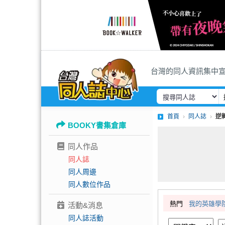
台灣的同人資訊集中
首頁
同人誌
逆
BOOKY書集倉庫
同人作品
同人誌
同人周邊
同人數位作品
熱門
我的英雄學
活動&消息
同人誌活動