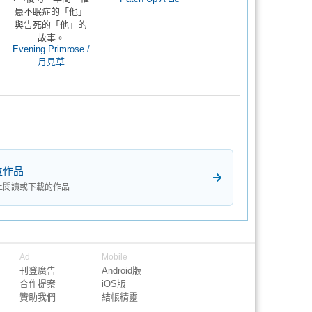
患不眠症的「他」
與告死的「他」的
故事。
Evening Primrose /
月見草
位作品
上閱讀或下載的作品
Ad
Mobile
刊登廣告
Android版
合作提案
iOS版
贊助我們
結帳精靈