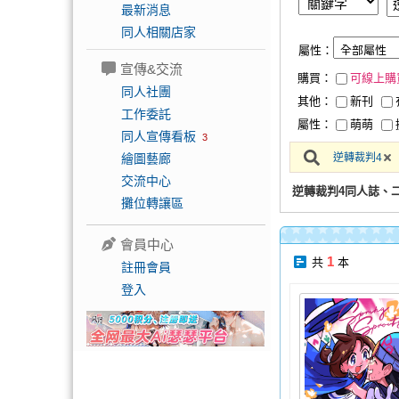
最新消息
同人相關店家
屬性：
宣傳&交流
購買：
可線上購
同人社團
其他：
新刊
工作委託
屬性：
萌萌
同人宣傳看板
3
繪圖藝廊
逆轉裁判4
交流中心
逆轉裁判4同人誌、
攤位轉讓區
會員中心
1
共
本
註冊會員
登入