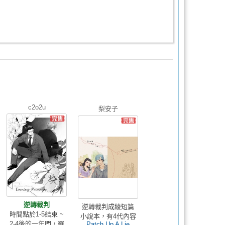
c2o2u
梨安子
逆轉裁判
逆轉裁判成綾短篇
時間點於1-5結束 ~
小說本，有4代內容
2-4後的一年間，罹
Patch Up A Lie