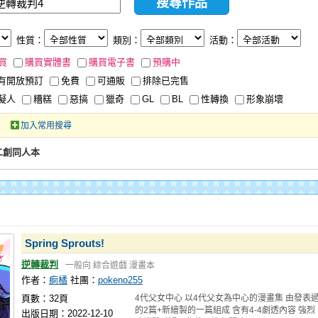
性質：
類別：
活動：
買
購買實體書
購買電子書
預購中
有開放預訂
免費
可通販
排除已完售
擬人
糟糕
惡搞
獵奇
GL
BL
性轉換
形象崩壞
加入常用搜尋
二創同人本
Spring Sprouts!
逆轉裁判
一般向
綜合遊戲
漫畫本
作者：
痾橘
社團：
pokeno255
頁數：32頁
4代父女中心 以4代父女為中心的漫畫集 由發表
的2篇+新繪製的一篇組成 含有4-4劇透內容 強烈
出版日期：2022-12-10