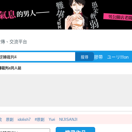
宣傳、交流平台
膠帶
ユーリ!!!on
搜尋
轉裁判4同人誌
院
原創
idolish7
#原創
Yuri
NIJISANJI