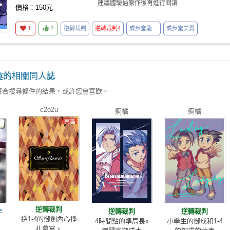
建議體驗過原作後再進行閱讀
價格：150元
1
2
逆轉裁判
逆轉裁判4
成步堂龍一
成步堂美貫
趣的相關同人誌
符合搜尋條件的結果，或許您會喜歡。
c2o2u
痾橘
痾橘
逆轉裁判
年
逆轉裁判
逆轉裁判
逆1-4的御劍內心掙
4時間點的準局長x
小學生的御成和1-4
扎摹寫。