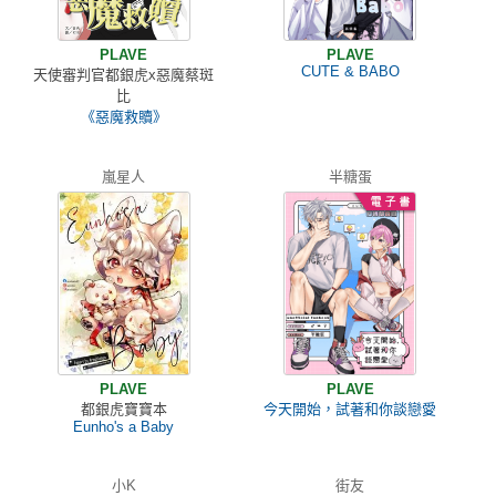
PLAVE
PLAVE
CUTE & BABO
天使審判官都銀虎x惡魔蔡斑
比
《惡魔救贖》
嵐星人
半糖蛋
PLAVE
PLAVE
都銀虎寶寶本
今天開始，試著和你談戀愛
Eunho's a Baby
小K
街友