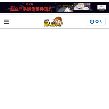
登入
BOOKY書集倉庫
同人作品
同人誌
同人周邊
同人數位作品
活動&消息
同人誌活動
最新消息
同人相關店家
宣傳&交流