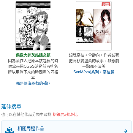
偶像大師灰姑娘女孩
銀魂高桂。全齡向，作者試著
因為製作人把原本該趕稿的時
把高杉變溫柔的故事。非悲劇
間拿來衝CGSS活動前百排名
一點都不淒美
所以用剩下來的時間畫的四格
SonM(om)系列，高桂篇
本
都是銀海豚惹的禍!?
延伸搜尋
也可以在其他作品分類中尋找
都銀虎x蔡斑比
相關周邊作品