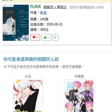
PLAVE
都銀虎 x 蔡斑比
女性向
電視藝能類
小說本
作者：
魚湯
頁數：146頁
出版日期：2025-05-31
價格：300元
2
1
BL
你可能會感興趣的相關同人誌
以下作品不是完全符合搜尋條件的結果，或許您會喜歡。
日央
半糖蛋