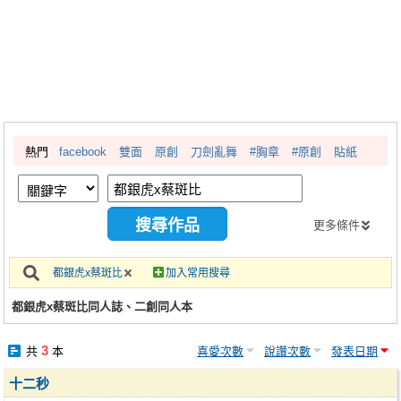
同人社團
工作委託
同人宣傳看板
繪圖藝廊
熱門
facebook
雙面
原創
刀劍亂舞
#胸章
#原創
貼紙
交流中心
攤位轉讓區
會員功能選單
更多條件
會員中心
都銀虎x蔡斑比
加入常用搜尋
註冊會員
都銀虎x蔡斑比同人誌、二創同人本
登入
3
共
本
喜愛次數
說讚次數
發表日期
十二秒