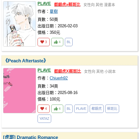
PLAVE
都銀虎x蔡斑比
女性向
其他
漫畫本
作者：
夏樹
頁數：50頁
出版日期：2026-02-03
價格：350元
3
4
BL
《Peach Aftertaste》
PLAVE
都銀虎X蔡斑比
女性向
其他
小說本
作者：
Chiuerh92
頁數：34頁
出版日期：2025-08-16
價格：100元
4
4
BL
PLAVE
都銀虎
蔡斑比
YATAZ
[虎斑] Dramatic Romance