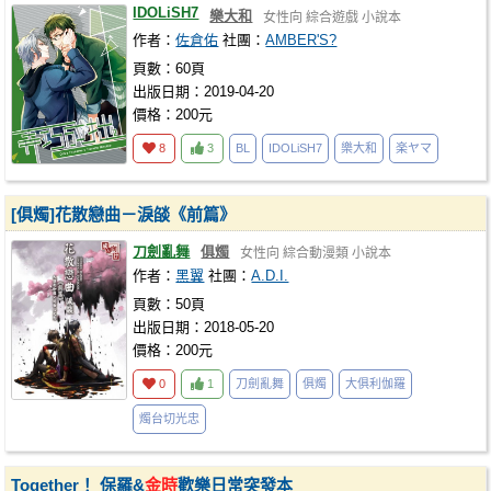
IDOLiSH7
樂大和
女性向
綜合遊戲
小說本
作者：
佐倉佑
社團：
AMBER'S?
頁數：60頁
出版日期：2019-04-20
價格：200元
8
3
BL
IDOLiSH7
樂大和
楽ヤマ
[俱燭]花散戀曲－淚燄《前篇》
刀劍亂舞
俱燭
女性向
綜合動漫類
小說本
作者：
黑翼
社團：
A.D.I.
頁數：50頁
出版日期：2018-05-20
價格：200元
0
1
刀劍亂舞
俱燭
大俱利伽羅
燭台切光忠
Together！ 保羅&
金時
歡樂日常突發本