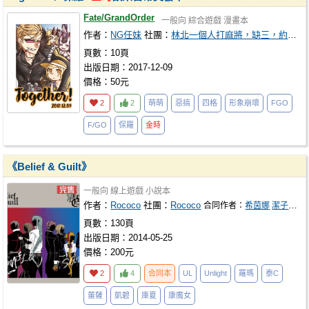
Fate/GrandOrder
一般向
綜合遊戲
漫畫本
作者：
NG任妹
社團：
林北一個人打麻將，缺三，約嗎？
頁數：10頁
出版日期：2017-12-09
價格：50元
2
2
萌萌
惡搞
四格
形象崩壞
FGO
F/GO
保羅
金時
《Belief & Guilt》
一般向
線上遊戲
小說本
作者：
Rococo
社團：
Rococo
合同作者：
希茵娜
潔子花
N
頁數：130頁
出版日期：2014-05-25
價格：200元
2
4
合同本
UL
Unlight
羅瑪
泰C
蕾薩
凱碧
庫夏
康魔女