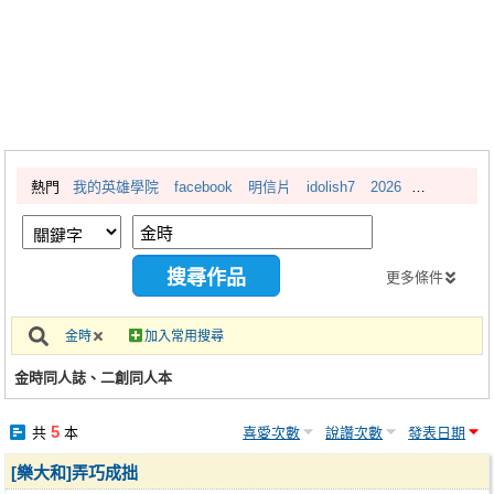
同人社團
工作委託
同人宣傳看板
繪圖藝廊
熱門
我的英雄學院
facebook
明信片
idolish7
2026
交流中心
攤位轉讓區
會員功能選單
更多條件
會員中心
金時
加入常用搜尋
註冊會員
金時同人誌、二創同人本
登入
5
共
本
喜愛次數
說讚次數
發表日期
[樂大和]弄巧成拙