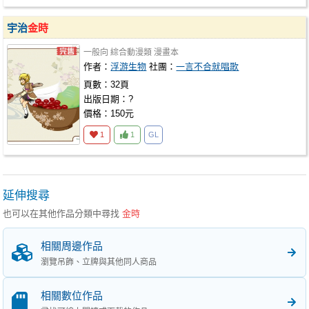
宇治
金時
一般向
綜合動漫類
漫畫本
作者：
浮游生物
社團：
一言不合就唱歌
頁數：32頁
出版日期：?
價格：150元
1
1
GL
延伸搜尋
也可以在其他作品分類中尋找
金時
相關周邊作品
瀏覽吊飾、立牌與其他同人商品
相關數位作品