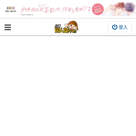
登入
BOOKY書集倉庫
同人作品
同人誌
同人周邊
同人數位作品
活動&消息
同人誌活動
最新消息
同人相關店家
宣傳&交流