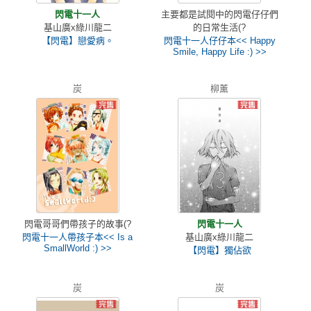
閃電十一人
主要都是試閱中的閃電仔仔們
基山廣x綠川龍二
的日常生活(?
【閃電】戀愛病。
閃電十一人仔仔本<< Happy
Smile, Happy Life :) >>
炭
柳薰
閃電哥哥們帶孩子的故事(?
閃電十一人
閃電十一人帶孩子本<< Is a
基山廣x綠川龍二
SmallWorld :) >>
【閃電】獨佔欲
炭
炭