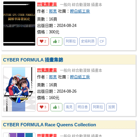
閃電霹靂車
一般向
綜合動漫類
插畫本
作者：
那黑
社團：
瞪白紙工房
頁數：16頁
出版日期：2024-08-24
價格：300元
2
2
阿斯拉
史培利昂
CF
CYBER FORMULA 插畫集錦
閃電霹靂車
一般向
綜合動漫類
插畫本
作者：
那黑
社團：
瞪白紙工房
頁數：16頁
出版日期：2024-08-26
價格：160元
3
1
風見
明日香
阿斯拉
加賀
CYBER FORMULA Race Queens Collection
閃電霹靂車
一般向
綜合動漫類
插畫本