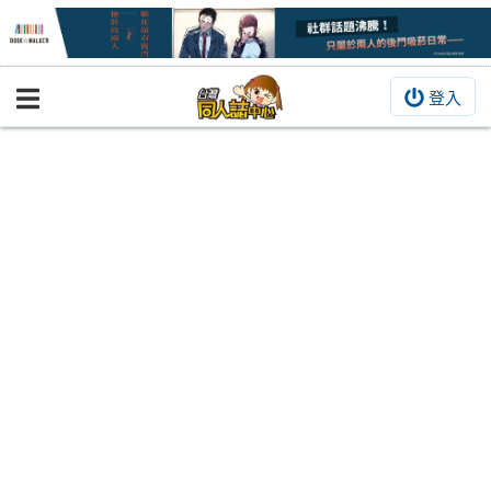
登入
BOOKY書集倉庫
同人作品
同人誌
同人周邊
同人數位作品
活動&消息
同人誌活動
最新消息
同人相關店家
宣傳&交流