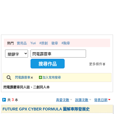
同人社團
工作委託
同人宣傳看板
繪圖藝廊
熱門
實用品
Yuri
#原創
徽章
#胸章
交流中心
攤位轉讓區
會員功能選單
更多條件
會員中心
閃電霹靂車
加入常用搜尋
註冊會員
閃電霹靂車同人誌、二創同人本
登入
3
共
本
喜愛次數
說讚次數
發表日期
FUTURE GPX CYBER FORMULA 圖解車隊發展史