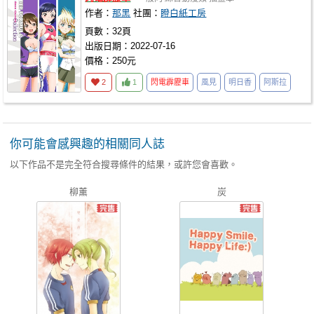
作者：
那黑
社團：
瞪白紙工房
頁數：32頁
出版日期：2022-07-16
價格：250元
2
1
閃電霹靂車
風見
明日香
阿斯拉
你可能會感興趣的相關同人誌
以下作品不是完全符合搜尋條件的結果，或許您會喜歡。
柳薰
炭