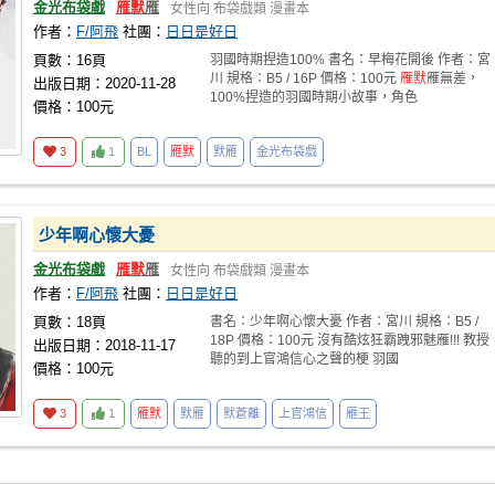
金光布袋戲
雁默
雁
女性向
布袋戲類
漫畫本
作者：
F/阿飛
社團：
日日是好日
頁數：16頁
羽國時期捏造100% 書名：早梅花開後 作者：宮
川 規格：B5 / 16P 價格：100元
雁默
雁無差，
出版日期：2020-11-28
100%捏造的羽國時期小故事，角色
價格：100元
3
1
BL
雁默
默雁
金光布袋戲
少年啊心懷大憂
金光布袋戲
雁默
雁
女性向
布袋戲類
漫畫本
作者：
F/阿飛
社團：
日日是好日
頁數：18頁
書名：少年啊心懷大憂 作者：宮川 規格：B5 /
18P 價格：100元 沒有酷炫狂霸跩邪魅雁!!! 教授
出版日期：2018-11-17
聽的到上官鴻信心之聲的梗 羽國
價格：100元
3
1
雁默
默雁
默蒼離
上官鴻信
雁王