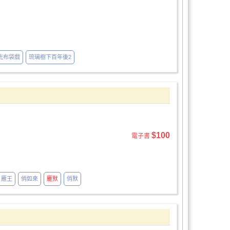
光布袋戲
琉璃樹下百年後2
$100
電子書
雁王
俏如來
雁默
俏默