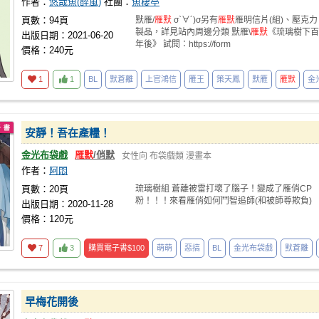
作者：
悠哉魚(醉風)
社團：
魚棲亭
頁數：94頁
默雁/
雁默
σ`∀´)σ另有
雁默
雁明信片(組)、壓克力
製品，詳見站內周邊分類 默雁\
雁默
《琉璃樹下百
出版日期：2021-06-20
年後》 試閱：https://form
價格：240元
1
1
BL
默蒼離
上官鴻信
雁王
策天鳳
默雁
雁默
金
安靜！吾在產糧！
金光布袋戲
雁默
/俏默
女性向
布袋戲類
漫畫本
作者：
阿悶
頁數：20頁
琉璃樹組 蒼離被雷打壞了腦子！變成了雁俏CP
粉！！！來看雁俏如何鬥智追師(和被師尊欺負)
出版日期：2020-11-28
價格：120元
7
3
購買電子書
$100
萌萌
惡搞
BL
金光布袋戲
默蒼離
早梅花開後