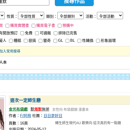
性質：
類別：
活動：
買
購買實體書
購買電子書
預購中
有開放預訂
免費
可通販
排除已完售
擬人
糟糕
惡搞
獵奇
GL
BL
性轉換
形象崩壞
加入常用搜尋
人本
這次一定師生戀
金光布袋戲
默
雁默
無差
女性向
布袋戲類
漫畫本
作者：
F/阿飛
社團：
日日是好日
頁數：16頁
轉生師生現代AU 歡樂向 這次真的有一點糖
出版日期：2024-05-12