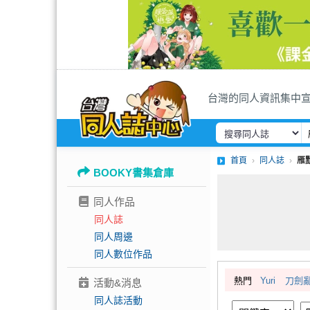
台灣的同人資訊集中
首頁
同人誌
雁
BOOKY書集倉庫
同人作品
同人誌
同人周邊
同人數位作品
熱門
Yuri
刀劍
活動&消息
同人誌活動