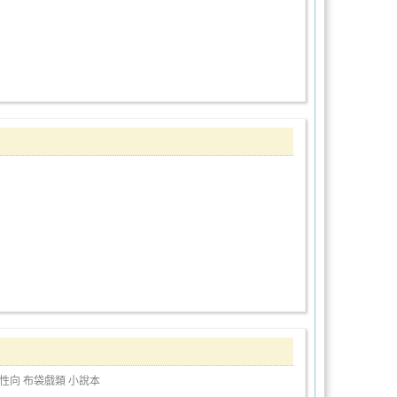
性向
布袋戲類
小說本