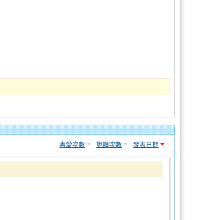
喜愛次數
說讚次數
發表日期