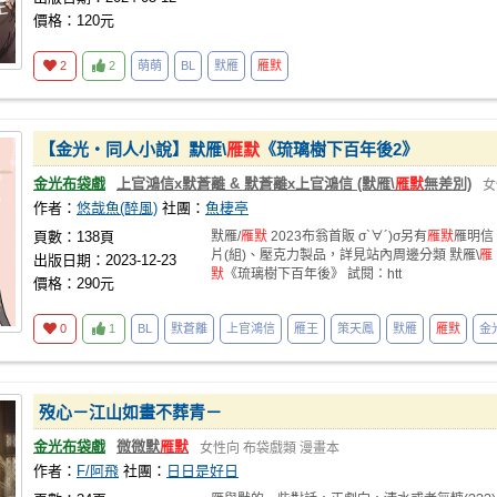
價格：120元
2
2
萌萌
BL
默雁
雁默
【金光‧同人小說】默雁\
雁默
《琉璃樹下百年後2》
金光布袋戲
上官鴻信x默蒼離 & 默蒼離x上官鴻信 (默雁\
雁默
無差別)
女
作者：
悠哉魚(醉風)
社團：
魚棲亭
頁數：138頁
默雁/
雁默
2023布翁首販 σ`∀´)σ另有
雁默
雁明信
片(組)、壓克力製品，詳見站內周邊分類 默雁\
雁
出版日期：2023-12-23
默
《琉璃樹下百年後》 試閱：htt
價格：290元
0
1
BL
默蒼離
上官鴻信
雁王
策天鳳
默雁
雁默
金
歿心－江山如畫不葬青－
金光布袋戲
微微默
雁默
女性向
布袋戲類
漫畫本
作者：
F/阿飛
社團：
日日是好日