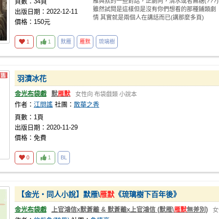
頁數：34頁
雁與默的一些對話，正劇向，清水或者無糖(???)
雖然試閱是這樣但是沒有你們想看的那種鋪類劇
出版日期：2022-12-11
情 其實就是兩個人在講話而已(講那麼多頁)
價格：150元
1
1
默雁
雁默
琉璃樹
羽漬冰花
金光布袋戲
默
雁默
女性向
布袋戲類
小說本
作者：
江問謠
社團：
散華之香
頁數：1頁
出版日期：2020-11-29
價格：免費
0
1
BL
【金光‧同人小說】默雁\
雁默
《琉璃樹下百年後》
金光布袋戲
上官鴻信x默蒼離 & 默蒼離x上官鴻信 (默雁\
雁默
無差別)
女