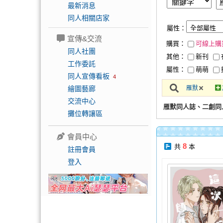
最新消息
同人相關店家
屬性：
宣傳&交流
購買：
可線上購
同人社團
其他：
新刊
工作委託
屬性：
萌萌
同人宣傳看板
4
繪圖藝廊
雁默
交流中心
雁默同人誌、二創同
攤位轉讓區
會員中心
8
共
本
註冊會員
登入