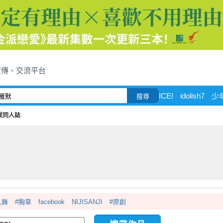
宣傳、交流平台
ICE!
idolish7
少
搜尋
默同人誌
亂舞
#胸章
facebook
NIJISANJI
#原創