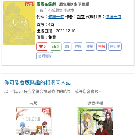
霹靂布袋戲
原無鄉X幽明瞳朦
一般向
布袋戲類
小說本
代理：
修羅士道
作者：
冽玄
代理社團：
修羅士道
頁數：4頁
出版日期：2022-12-10
價格：免費
0
3
BG
霹靂
鄉朦
香檬
原無鄉
幽明瞳朦
你可能會感興趣的相關同人誌
以下作品不是完全符合搜尋條件的結果，或許您會喜歡。
赤坂
瀝青檸檬