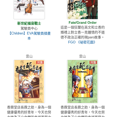
Fate/Grand Order
新世紀福音戰士
這是一個狂蘭在高文和立香的
駕駛員中心
婚禮上對立香一見鍾情的不道
【Children】EVA駕駛員插畫
德不政治正確的現paro故事。
本
FGO 《祕密花園》
雲山
雲山
香霖堂店長霖之助，身為一個
香霖堂店長霖之助，身為一個
健康優秀的好青年，今天也努
健康優秀的好青年，今天也努