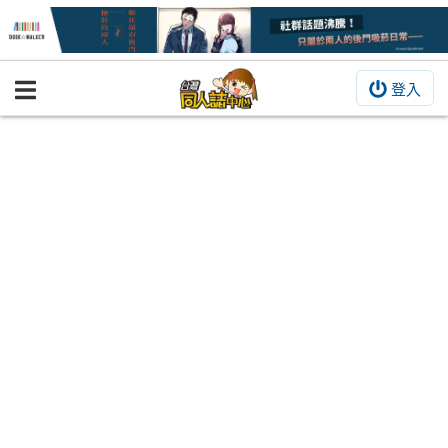
登入
BOOKY書集倉庫
同人作品
同人誌
同人周邊
同人數位作品
活動&消息
同人誌活動
最新消息
同人相關店家
宣傳&交流