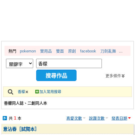
同人社團
工作委託
同人宣傳看板
繪圖藝廊
熱門
pokemon
實用品
雙面
原創
facebook
刀劍亂舞
交流中心
攤位轉讓區
會員功能選單
更多條件
會員中心
香檬
加入常用搜尋
註冊會員
香檬同人誌、二創同人本
登入
1
共
本
喜愛次數
說讚次數
發表日期
意沾春［試閱本］