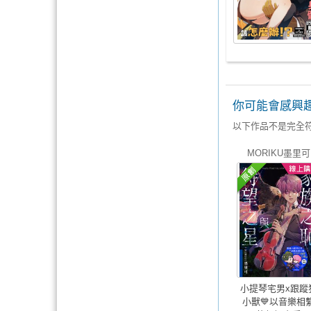
你可能會感興
以下作品不是完全
MORIKU墨里可
小提琴宅男x跟蹤
小獸💙以音樂相