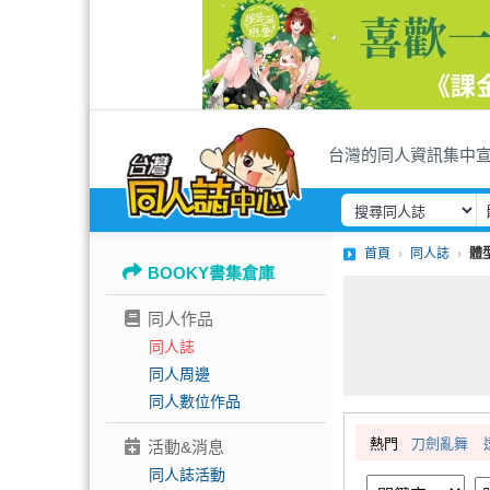
台灣的同人資訊集中
首頁
同人誌
體
BOOKY書集倉庫
同人作品
同人誌
同人周邊
同人數位作品
熱門
刀劍亂舞
活動&消息
同人誌活動