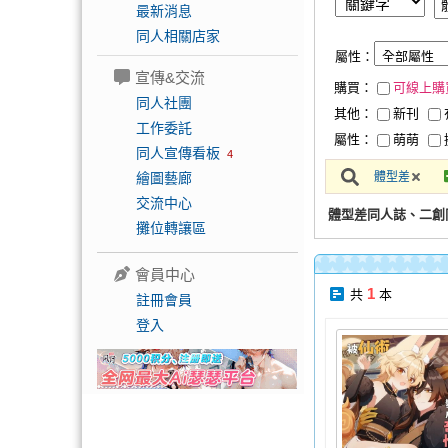
最新消息
同人相關店家
屬性：
宣傳&交流
購買：
可線上購
同人社團
其他：
新刊
工作委託
屬性：
萌萌
同人宣傳看板
4
繪圖藝廊
體型差
交流中心
體型差同人誌、二創
攤位轉讓區
會員中心
1
共
本
註冊會員
登入