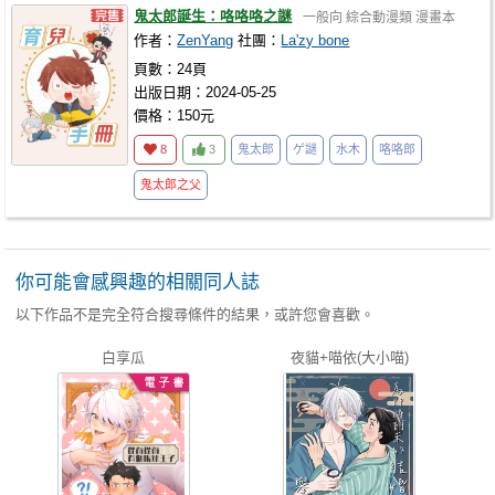
鬼太郎誕生：咯咯咯之謎
一般向
綜合動漫類
漫畫本
作者：
ZenYang
社團：
La'zy bone
頁數：24頁
出版日期：2024-05-25
價格：150元
8
3
鬼太郎
ゲ謎
水木
咯咯郎
鬼太郎之父
你可能會感興趣的相關同人誌
以下作品不是完全符合搜尋條件的結果，或許您會喜歡。
白享瓜
夜貓+喵依(大小喵)