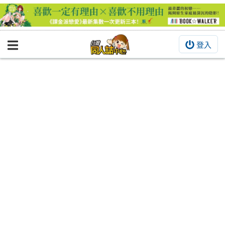
登入
BOOKY書集倉庫
同人作品
同人誌
同人周邊
同人數位作品
活動&消息
同人誌活動
最新消息
同人相關店家
宣傳&交流