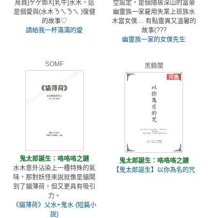
育員]ゲゲ郎X[乳牛]水木，這
空設定，是個隱居深山的富豪
是個愛與(水木ㄋㄟㄋㄟ )復健
幽靈族一家雇用失業上班族水
的故事♡
木當女僕… 有點靈異又溫馨的
請給我一杯滿滿的愛
故事(???
幽靈族一家的女僕先生
SOMF
黑鶴蘭
鬼太郎誕生：咯咯咯之謎
鬼太郎誕生：咯咯咯之謎
水木意外沾染上一種特殊的氣
【鬼太郎誕生】以你為名的咒
味，那對妖怪來說就像是貓聞
到了貓薄荷，但又更具有吸引
力。
《貓薄荷》父水+鬼水 (短篇小
說)