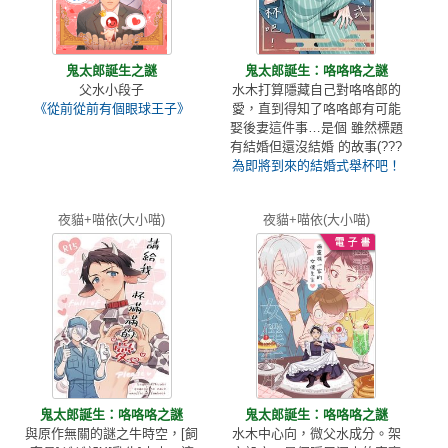
鬼太郎誕生之謎
鬼太郎誕生：咯咯咯之謎
父水小段子
水木打算隱藏自己對咯咯郎的
《從前從前有個眼球王子》
愛，直到得知了咯咯郎有可能
娶後妻這件事…是個 雖然標題
有結婚但還沒結婚 的故事(???
為即將到來的結婚式舉杯吧！
夜貓+喵依(大小喵)
夜貓+喵依(大小喵)
鬼太郎誕生：咯咯咯之謎
鬼太郎誕生：咯咯咯之謎
與原作無關的謎之牛時空，[飼
水木中心向，微父水成分。架