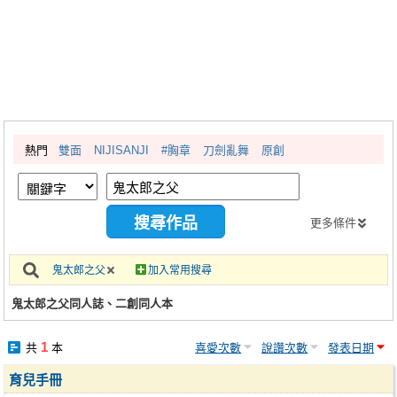
同人社團
工作委託
同人宣傳看板
繪圖藝廊
熱門
雙面
NIJISANJI
#胸章
刀劍亂舞
原創
交流中心
攤位轉讓區
會員功能選單
更多條件
會員中心
鬼太郎之父
加入常用搜尋
註冊會員
鬼太郎之父同人誌、二創同人本
登入
1
共
本
喜愛次數
說讚次數
發表日期
育兒手冊