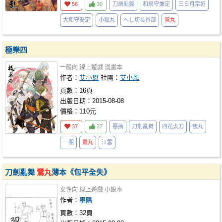
56
30
刀劍亂舞
和泉守兼定
三日月宗近
大和守安定
小狐丸
へし切長谷部
鶯丸
極樂四
一般向
線上遊戲
漫畫本
作者：
艾小恩
社團：
艾小恩
頁數：16頁
出版日期：2015-08-08
價格：110元
37
27
惡搞
刀劍亂舞
四花太刀
鶴丸
一期
鶯丸
江雪
刀劍亂舞
鶯丸
薄本《包平全失》
女性向
線上遊戲
小說本
作者：
墨隅
頁數：32頁