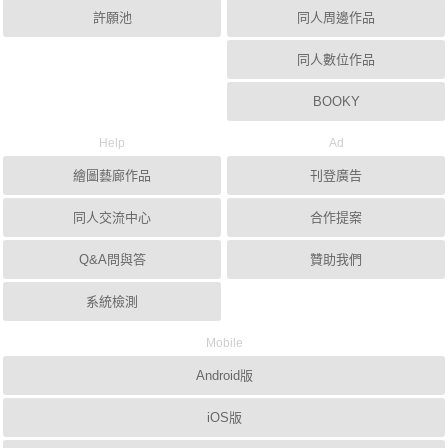
許願池
同人周邊作品
同人數位作品
BOOKY
Help
Ad
繪圖藝廊作品
刊登廣告
同人交流中心
合作提案
Q&A問與答
贊助我們
系統檢測
Mobile
Android版
iOS版