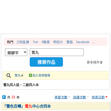
同人社團
工作委託
同人宣傳看板
繪圖藝廊
熱門
刀劍亂舞
Yuri
#胸章
明信片
雙面
facebook
交流中心
攤位轉讓區
會員功能選單
更多條件
會員中心
鶯丸
加入常用搜尋
註冊會員
鶯丸同人誌、二創同人本
登入
31
共
本
喜愛次數
說讚次數
發表日期
「鶯色百囀」
鶯丸
中心合同本