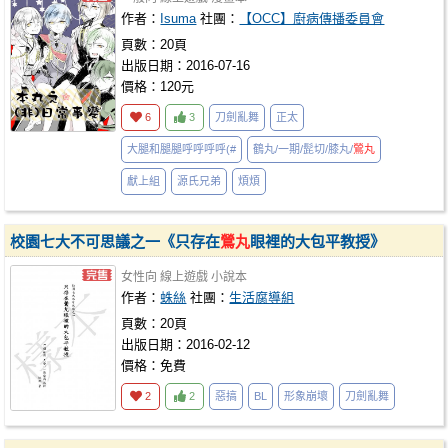
作者：
Isuma
社團：
【OCC】廚病傳播委員會
頁數：20頁
出版日期：2016-07-16
價格：120元
6
3
刀劍亂舞
正太
大腿和腿腿呼呼呼呼(#
鶴丸/一期/髭切/膝丸/
鶯丸
獻上組
源氏兄弟
煩煩
校園七大不可思議之一《只存在
鶯丸
眼裡的大包平教授》
女性向
線上遊戲
小說本
作者：
蛛絲
社團：
生活腐導組
頁數：20頁
出版日期：2016-02-12
價格：免費
2
2
惡搞
BL
形象崩壞
刀劍亂舞