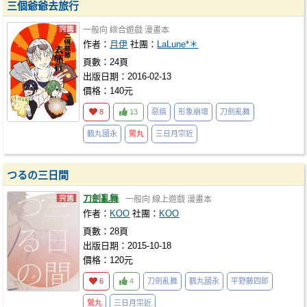
三個爺爺去旅行
一般向
綜合遊戲
漫畫本
作者：
月伊
社團：
LaLune*＊
頁數：24頁
出版日期：2016-02-13
價格：140元
8
13
惡搞
形象崩壞
刀劍亂舞
鶴丸國永
鶯丸
三日月宗近
つるの三日間
刀劍亂舞
一般向
線上遊戲
漫畫本
作者：
KOO
社團：
KOO
頁數：28頁
出版日期：2015-10-18
價格：120元
6
4
刀劍亂舞
鶴丸國永
平野藤四郎
鶯丸
三日月宗近