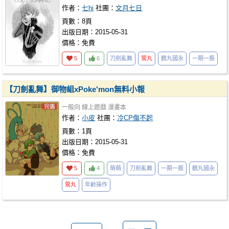
作者：
七hi
社團：
文月七日
頁數：8頁
出版日期：2015-05-31
價格：免費
5
6
刀劍亂舞
鶯丸
鶴丸國永
一期一振
【刀劍亂舞】御物組xPoke'mon無料小報
一般向
線上遊戲
漫畫本
作者：
小皮
社團：
冷CP傷不起
頁數：1頁
出版日期：2015-05-31
價格：免費
5
4
萌萌
刀劍亂舞
一期一振
鶴丸國永
鶯丸
年齡操作