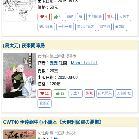
出版日期：2015-08-08
價格：50元
4
5
萌萌
BL
刀劍亂舞
鶯丸
大包平
鶴丸國永
一期一振
燭台切光忠
御物組
備前組
[鳥太刀] 夜來聞啼鳥
女性向
線上遊戲
漫畫本
作者：
奔奔
社團：
Mom ! I did it !
頁數：26頁
出版日期：2015-08-08
價格：120元
11
12
鳥太刀
鶯丸
鶴丸國永
刀劍亂舞
鶴鶯鶴
CWT40 伊達組中心小說本《大倶利伽羅の憂鬱》
女性向
線上遊戲
小說本