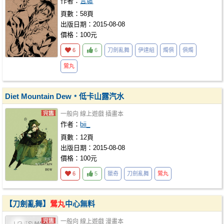
作者：
言墟
頁數：58頁
出版日期：2015-08-08
價格：100元
6
6
刀劍亂舞
伊達組
燭俱
俱燭
鶯丸
Diet Mountain Dew﹡低卡山露汽水
一般向
線上遊戲
插畫本
作者：
bii_
頁數：12頁
出版日期：2015-08-08
價格：100元
6
5
獵奇
刀劍亂舞
鶯丸
【刀劍亂舞】
鶯丸
中心無料
一般向
線上遊戲
漫畫本