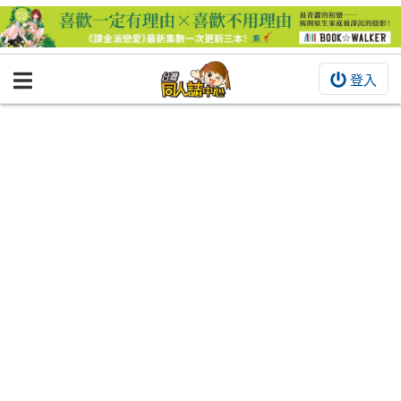
登入
BOOKY書集倉庫
同人作品
同人誌
同人周邊
同人數位作品
活動&消息
同人誌活動
最新消息
同人相關店家
宣傳&交流