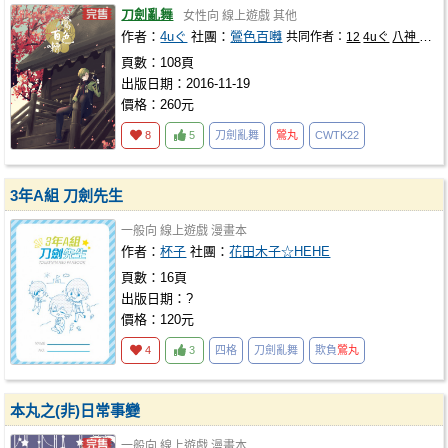
刀劍亂舞
女性向
線上遊戲
其他
作者：
4uぐ
社團：
鶯色百囀
共同作者：
12
4uぐ
八神 市
心
頁數：108頁
出版日期：2016-11-19
價格：260元
8
5
刀劍亂舞
鶯丸
CWTK22
3年A組 刀劍先生
一般向
線上遊戲
漫畫本
作者：
杯子
社團：
花田木子☆HEHE
頁數：16頁
出版日期：?
價格：120元
4
3
四格
刀劍亂舞
欺負
鶯丸
本丸之(非)日常事變
一般向
線上遊戲
漫畫本