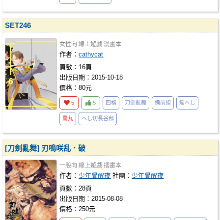
SET246
女性向
線上遊戲
漫畫本
作者：
cathycat
頁數：16頁
出版日期：2015-10-18
價格：80元
5
5
四格
刀劍亂舞
備前組
燭へし
鶯丸
へし切長谷部
[刀劍亂舞] 刃鳴咲乱．破
一般向
線上遊戲
插畫本
作者：
少年覺醒夜
社團：
少年覺醒夜
頁數：28頁
出版日期：2015-08-08
價格：250元