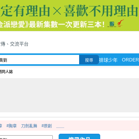
宣傳、交流平台
ORDER
排球少年
搜尋
劉同人誌
章
#胸章
刀劍亂舞
#原創
＿＿