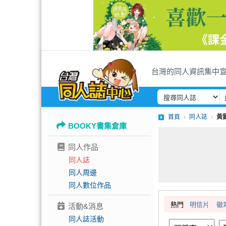
台灣的同人資訊集中
首頁
同人誌
黃
BOOKY書集倉庫
同人作品
同人誌
同人周邊
同人數位作品
熱門
明信片
徽
活動&消息
同人誌活動