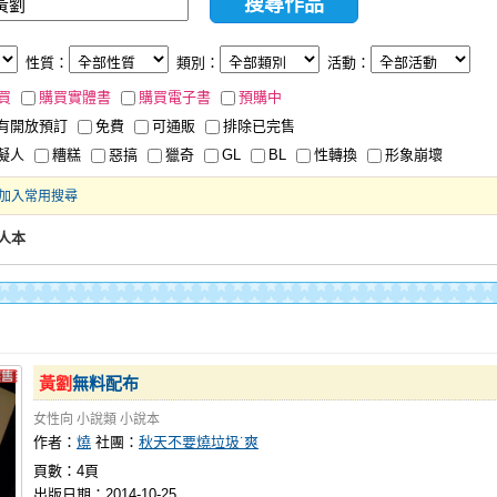
性質：
類別：
活動：
買
購買實體書
購買電子書
預購中
有開放預訂
免費
可通販
排除已完售
擬人
糟糕
惡搞
獵奇
GL
BL
性轉換
形象崩壞
加入常用搜尋
人本
黃劉
無料配布
女性向
小說類
小說本
作者：
燒
社團：
秋天不要燒垃圾˙爽
頁數：4頁
出版日期：2014-10-25