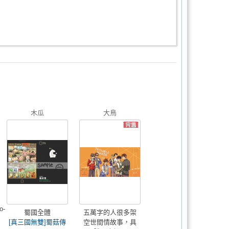
木瓜
大鳥
o-
蜀國全體
五萬字的人很多架
[真三國無雙]蜀菇傳
空世間情故事，具