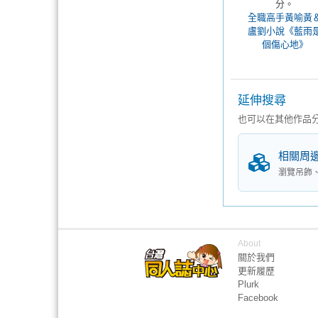
分。
全職高手黃喻黃
盧劉小說《藍雨
個傷心地》
延伸搜尋
也可以在其他作品
相關周
瀏覽吊飾
About
關於我們
更新履歷
Plurk
Facebook