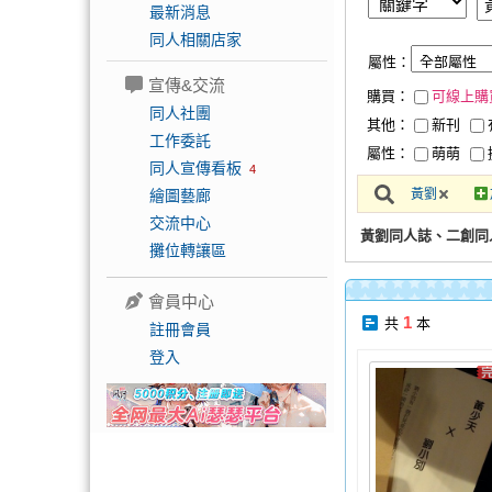
最新消息
同人相關店家
屬性：
宣傳&交流
購買：
可線上購
同人社團
其他：
新刊
工作委託
屬性：
萌萌
同人宣傳看板
4
繪圖藝廊
黃劉
交流中心
黃劉同人誌、二創同
攤位轉讓區
會員中心
1
共
本
註冊會員
登入