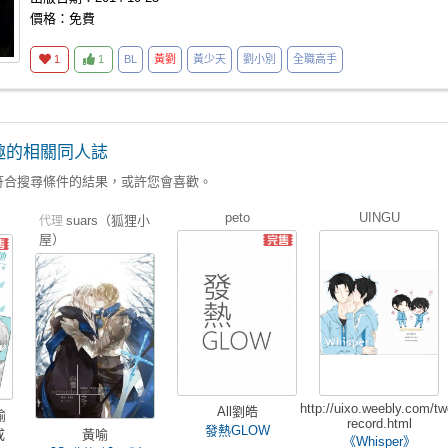
價格：免費
1
1
BL
黃劉
黃少天
劉小別
全職高手
趣的相關同人誌
符合搜尋條件的結果，或許您會喜歡。
peto
UINGU
suars（狐狸小
代理
屋）
http://uixo.weebly.com/tw
All劉皓
喻
record.html
發熱GLOW
成
黃喻
《Whisper》