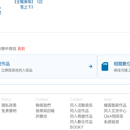
【全職黃喻】《白
＆
雪之下》
是
分類中尋找
黃劉
邊作品
相關數
、立牌與其他同人商品
尋找可線
Policy
Contact
Content
Help
隱私政策
聯絡我們
同人活動資訊
繪圖藝廊作品
免責聲明
檢舉與回報
同人誌作品
同人交流中心
許願池
同人周邊作品
Q&A問與答
同人數位作品
系統檢測
BOOKY